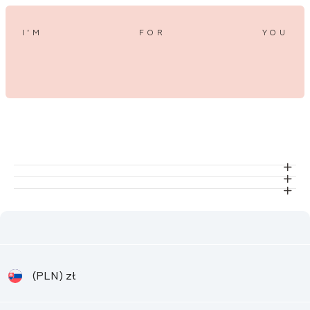
I’M
FOR
YOU
(PLN)
zł