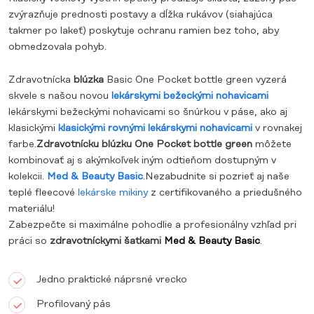
zvýrazňuje prednosti postavy a dĺžka rukávov (siahajúca
takmer po lakeť) poskytuje ochranu ramien bez toho, aby
obmedzovala pohyb.
Zdravotnícka
blúzka
Basic One Pocket bottle green
vyzerá
skvele s našou novou
lekárskymi bežeckými nohavicami
lekárskymi bežeckými nohavicami so šnúrkou v páse, ako aj
klasickými
klasickými rovnými lekárskymi nohavicami
v rovnakej
farbe.
Zdravotnícku blúzku One Pocket bottle green
môžete
kombinovať aj s akýmkoľvek iným odtieňom dostupným v
kolekcii.
Med & Beauty Basic
.Nezabudnite si pozrieť aj naše
teplé fleecové
lekárske mikiny
z certifikovaného a priedušného
materiálu!
Zabezpečte si maximálne pohodlie a profesionálny vzhľad pri
práci so
zdravotníckymi šatkami
Med & Beauty Basic
.
Jedno praktické náprsné vrecko
Profilovaný pás