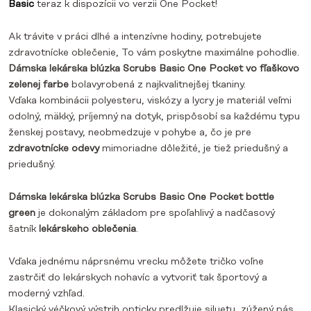
Basic
teraz k dispozícii vo verzii One Pocket!
Ak trávite v práci dlhé a intenzívne hodiny, potrebujete
zdravotnícke oblečenie,
To vám poskytne maximálne pohodlie.
Dámska lekárska blúzka Scrubs Basic One Pocket vo fľaškovo
zelenej farbe
bola
vyrobená z najkvalitnejšej tkaniny.
Vďaka kombinácii polyesteru, viskózy a lycry je materiál veľmi
odolný, mäkký, príjemný na dotyk, prispôsobí sa každému typu
ženskej postavy, neobmedzuje v pohybe a, čo je pre
zdravotnícke odevy
mimoriadne dôležité, je tiež priedušný a
priedušný.
Dámska lekárska blúzka Scrubs Basic One Pocket bottle
green
je dokonalým základom pre spoľahlivý a nadčasový
šatník
lekárskeho oblečenia
.
Vďaka jednému náprsnému vrecku môžete tričko voľne
zastrčiť do lekárskych nohavíc a vytvoriť tak športový a
moderný vzhľad.
Klasický véčkový výstrih opticky predlžuje siluetu, zúžený pás