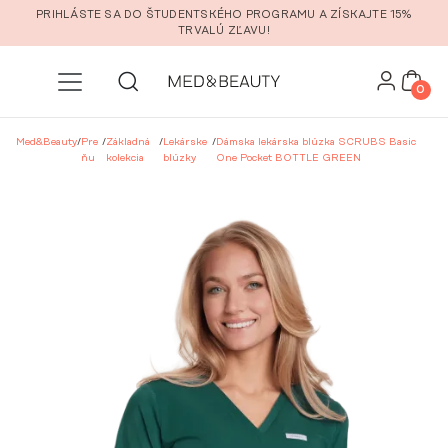
Prejsť na hlavný obsah
PRIHLÁSTE SA DO ŠTUDENTSKÉHO PROGRAMU A ZÍSKAJTE 15%
TRVALÚ ZĽAVU!
0
Med&Beauty
/
Pre
/
Základná
/
Lekárske
/
Dámska lekárska blúzka SCRUBS Basic
ňu
kolekcia
blúzky
One Pocket BOTTLE GREEN