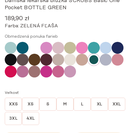
Dámska lekárska blúzka SCRUBS Basic One
Pocket BOTTLE GREEN
189,90
zł
Farba:
ZELENÁ FĽAŠA
Obmedzená ponuka farieb
Veľkosť
XXS
XS
S
M
L
XL
XXL
3XL
4XL