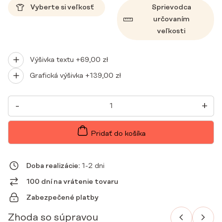
Vyberte si veľkosť
Sprievodca
určovaním
veľkosti
Výšivka textu +
69,00
zł
Grafická výšivka +
139,00
zł
MNOŽSTVO
-
+
DÁMSKA
LEKÁRSKA
BLÚZKA
SCRUBS
Pridať do košíka
BASIC
ONE
POCKET
BOTTLE
Doba realizácie:
1-2 dni
GREEN
100 dní na vrátenie tovaru
Zabezpečené platby
Zhoda so súpravou