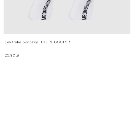
Lekárske ponožky FUTURE DOCTOR
Z
25,90
zł
2