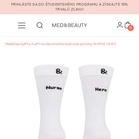
Prejsť na hlavný obsah
PRIHLÁSTE SA DO ŠTUDENTSKÉHO PROGRAMU A ZÍSKAJTE 15%
TRVALÚ ZĽAVU!
0
Med&Beauty
/
Pre ňu
/
Príslušenstvo
/
Zdravotnícke ponožky NURSE HERO