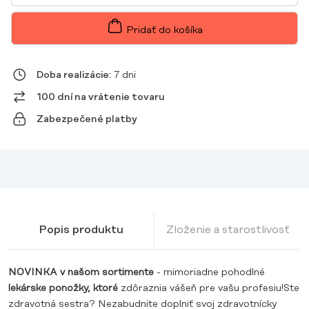
PONOŽKY
NURSE
HERO
Pridať do košíka
Doba realizácie:
7 dni
100 dní na vrátenie tovaru
Zabezpečené platby
Popis produktu
Zloženie a starostlivosť
NOVINKA v našom sortimente
- mimoriadne pohodlné
lekárske ponožky, ktoré
zdôraznia vášeň pre vašu profesiu!Ste
zdravotná sestra? Nezabudnite doplniť svoj zdravotnícky