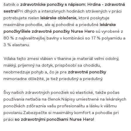
šatník o
zdravotnícke ponožky s nápisom: Hrdina - zdravotná
sestra!
Pri dlhých a intenzívnych hodinách strávených v práci
potrebujete nielen
lekárske oblečenie,
ktoré poskytuje
maximálne pohodlie, ale aj pohodlné a priedušné
lekárske
ponožky
!
Biele zdravotné ponožky Nurse Hero
sú vyrobené z
80 % z najkvalitnejšej bavlny v kombinácii so 17 % polyamidu a
3 % elastanu.
Vďaka tejto zmesi vlákien v tkanine je materiál veľmi odolný,
mäkký, príjemný na dotyk, prispôsobí sa chodidlu,
neobmedzuje pohyb a, čo je pre
zdravotné ponožky
mimoriadne dôležité, je tiež priedušný a priedušný.
Švy našich zdravotných ponožiek sú elastické, takže počas
používania netlačia na členok.Nápisy umiestnené na lekárskych
ponožkách zdôraznia vašu profesionalitu a lásku k vášmu
povolaniu.Zabezpečte si maximálny komfort a pohodlie pri
práci
so zdravotnými ponožkami Nurse Hero!