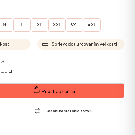
M
L
XL
XXL
3XL
4XL
ľkosť
Sprievodca určovaním veľkosti
0
zł
9,00
zł
Pridať do košíka
100 dní na vrátenie tovaru