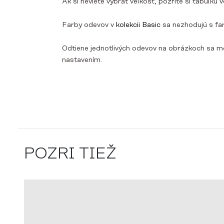
Ak si neviete vybrať veľkosť, pozrite si tabuľku
Farby odevov v
kolekcii Basic
sa nezhodujú s fa
Odtiene jednotlivých odevov na obrázkoch sa mô
nastavením.
POZRI TIEŽ