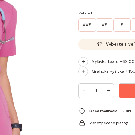
Veľkosť
XXS
XS
S
Vyberte si ve
Výšivka textu +
69,0
Grafická výšivka +
13
MNOŽSTVO
-
+
DÁMSKE
LEKÁRSKE
BLÚZKY
BASIC
ONE
Doba realizácie:
1-2 dni
POCKET
HI
Zabezpečené platby
BARBIE