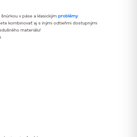
 šnúrkou v páse a klasickým
p
roblémy
te kombinovať aj s inými odtieňmi dostupnými
iedušného materiálu!
c
.