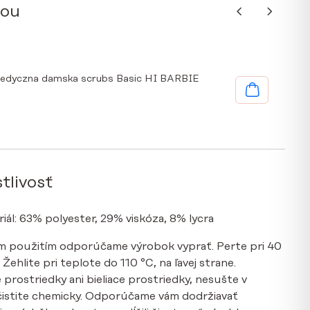
vou
medyczna damska scrubs Basic HI BARBIE
tlivosť
riál: 63% polyester, 29% viskóza, 8% lycra
ým použitím odporúčame výrobok vyprať. Perte pri 40
ehlite pri teplote do 110 °C, na ľavej strane.
 prostriedky ani bieliace prostriedky, nesušte v
čistite chemicky. Odporúčame vám dodržiavať