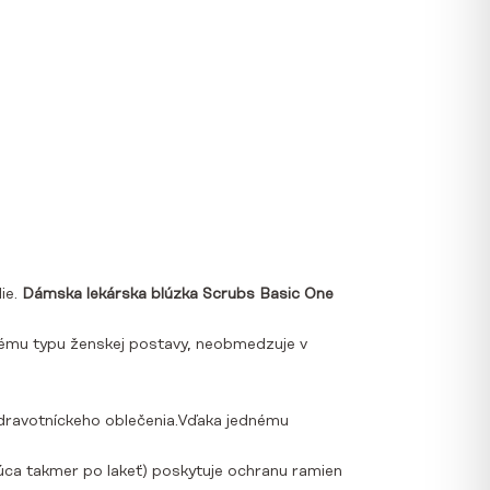
ie.
Dámska lekárska blúzka Scrubs Basic One
aždému typu ženskej postavy, neobmedzuje v
dravotníckeho oblečenia
.Vďaka jednému
ajúca takmer po lakeť) poskytuje ochranu ramien