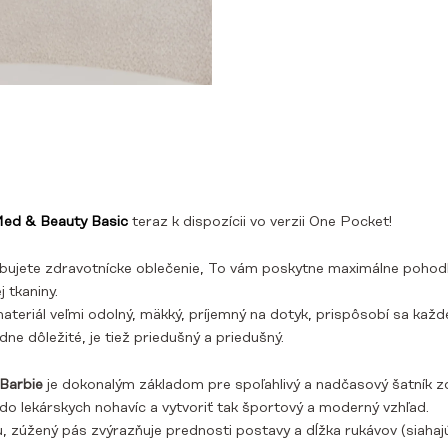
 Med & Beauty Basic
teraz k dispozícii vo verzii One Pocket!
ebujete
zdravotnícke oblečenie,
To vám poskytne maximálne pohodl
j tkaniny.
 materiál veľmi odolný, mäkký, príjemný na dotyk, prispôsobí sa k
ne dôležité, je tiež priedušný a priedušný.
Barbie
je dokonalým základom pre spoľahlivý a nadčasový šatník
z
do lekárskych nohavíc a vytvoriť tak športový a moderný vzhľad.
etu, zúžený pás zvýrazňuje prednosti postavy a dĺžka rukávov (siah