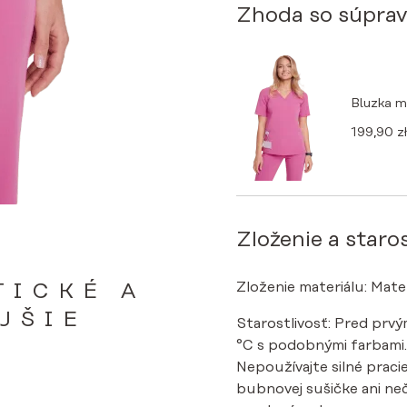
Zhoda so súpra
Bluzka 
199,90
zł
Zloženie a staros
Zloženie materiálu: Mate
TICKÉ A
JŠIE
Starostlivosť: Pred prv
°C s podobnými farbami. Ž
Nepoužívajte silné pracie
bubnovej sušičke ani ne