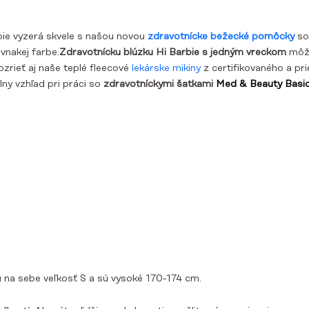
bie
vyzerá skvele s našou novou
zdravotnícke bežecké pomôcky
so
ovnakej farbe.
Zdravotnícku blúzku Hi Barbie s jedným vreckom
môže
ozrieť aj naše teplé fleecové
lekárske mikiny
z certifikovaného a pr
ny vzhľad pri práci so
zdravotníckymi šatkami
Med & Beauty Basi
 na sebe veľkosť S a sú vysoké 170-174 cm.