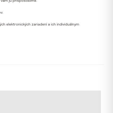
y vám ju prispôsobíme.
v.
h elektronických zariadení a ich individuálnym