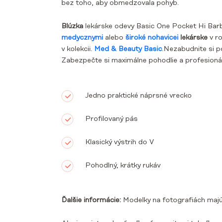
bez toho, aby obmedzovala pohyb.
Blúzka
lekárske odevy Basic One Pocket Hi Bar
m
e
dy
c
zny
m
i
alebo
široké nohavice
i
lekárske
v r
v kolekcii.
Med & Beauty Basic
.Nezabudnite si p
Zabezpečte si maximálne pohodlie a profesionál
Jedno praktické náprsné vrecko
Profilovaný pás
Klasický výstrih do V
Pohodlný, krátky rukáv
Ďalšie informácie:
Modelky na fotografiách majú