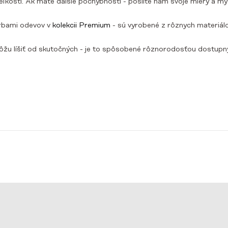
 veľkostí. Ak máte ďalšie pochybnosti - pošlite nám svoje miery a m
rbami odevov v
kolekcii Premium
- sú vyrobené z rôznych materiálo
žu líšiť od skutočných - je to spôsobené rôznorodosťou dostupnýc