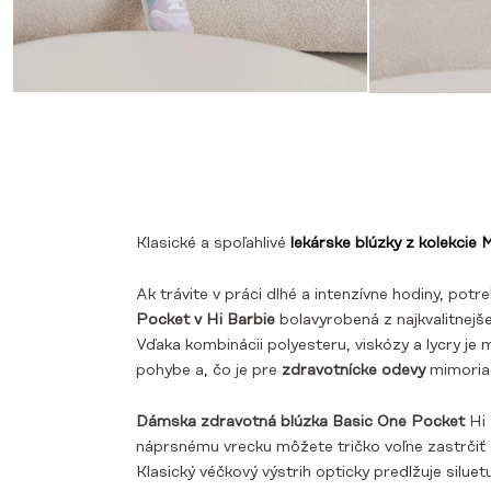
Klasické a spoľahlivé
lekárske blúzky z kolekcie
Ak trávite v práci dlhé a intenzívne hodiny, potr
Pocket v Hi Barbie
bola
vyrobená z najkvalitnejše
Vďaka kombinácii polyesteru, viskózy a lycry je
pohybe a, čo je pre
zdravotnícke odevy
mimoriad
Dámska zdravotná blúzka Basic One Pocket
Hi
náprsnému vrecku môžete tričko voľne zastrčiť 
Klasický véčkový výstrih opticky predlžuje silu