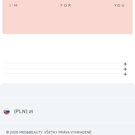
I’M
FOR
YOU
(PLN)
zł
© 2026 MED&BEAUTY. VŠETKY PRÁVA VYHRADENÉ.