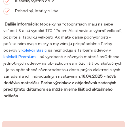
Klasický výstrih do V
Pohodlný, krátky rukáv
Ďalšie informácie:
Modelky na fotografiách majú na sebe
veľkosť S a sú vysoké 170-174 cm.Ak si neviete vybrať veľkosť,
pozrite si tabuľku veľkostí. Ak máte ďalšie pochybnosti -
pošlite nám svoje miery a my vám ju prispôsobíme.Farby
odevov v
kolekcii Basic
sa nezhodujú s farbami odevov v
kolekcii Premium
- sú vyrobené z rôznych materiálov.Odtiene
jednotlivých odevov na obrázkoch sa môžu líšiť od skutočných
- je to spôsobené rôznorodosťou dostupných elektronických
zariadení a ich individuálnym nastavením.
16.04.2025 - nová
dodávka materiálu. Farba výrobkov z objednávok zadaných
pred týmto dátumom sa môže mierne líšiť od aktuálneho
odtieňa.