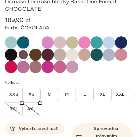
Dámske lekárske blúzky Basic One Pocket
CHOCOLATE
189,90
zł
Farba:
ČOKOLÁDA
Veľkosť
XXS
XS
S
M
L
XL
XXL
3XL
4XL
Vyberte si veľkosť
Sprievodca
určovaním