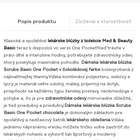
Popis produktu
Zloženie a starostlivosť
Klasické a spoľahlivé
lekárske blúzky z kolekcie Med & Beauty
Basic
teraz k dispozícii vo verzii One Pocket!Keď trávite v
práci dlhé a intenzívne hodiny, potrebujete zdravotnícky odev,
ktorý poskytuje maximálne pohodlie.
Dámska lekárska blúzka
Scrubs Basic One Pocket v čokoládovej farbe
bola
vyrobená z
najkvalitnejšej tkaniny.Vďaka kombinácii polyesteru, viskózy a
lycry je materiál veľmi odolný, mäkký, príjemný na dotyk,
prispôsobí sa každému typu ženskej postavy, neobmedzuje v
pohybe a, čo je pre
zdravotnícke odevy
mimoriadne dôležité,
je tiež priedušný a priedušný.
Dámska lekárska blúzka Scrubs
Basic One Pocket chocolate
je dokonalým základom pre
spoľahlivý a nadčasový šatník
lekárskeho oblečenia
.Vďaka
jednému náprsnému vrecku môžete tričko voľne zastrčiť do
lekárskych nohavíc a vytvoriť tak športový a moderný