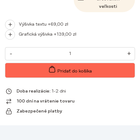
veľkosti
Výšivka textu +
69,00
zł
Grafická výšivka +
139,00
zł
MNOŽSTVO
-
+
DÁMSKE
LEKÁRSKE
BLÚZKY
BASIC
Pridať do košíka
ONE
POCKET
CHOCOLATE
Doba realizácie:
1-2 dni
100 dní na vrátenie tovaru
Zabezpečené platby