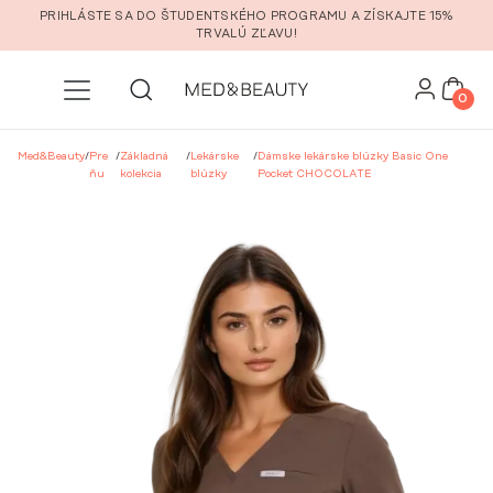
Prejsť na hlavný obsah
PRIHLÁSTE SA DO ŠTUDENTSKÉHO PROGRAMU A ZÍSKAJTE 15%
TRVALÚ ZĽAVU!
0
Med&Beauty
/
Pre
/
Základná
/
Lekárske
/
Dámske lekárske blúzky Basic One
ňu
kolekcia
blúzky
Pocket CHOCOLATE