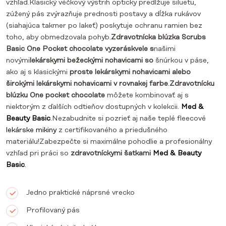
vzhľad.Klasický véčkový výstrih opticky predlžuje siluetu,
zúžený pás zvýrazňuje prednosti postavy a dĺžka rukávov
(siahajúca takmer po lakeť) poskytuje ochranu ramien bez
toho, aby obmedzovala pohyb.
Zdravotnícka blúzka Scrubs
Basic One Pocket chocolate
vyzerá
skvele s
našimi
novými
lekárskymi bežeckými nohavicami
so
šnúrkou v páse,
ako aj s klasickými
proste lekárskymi nohavicami alebo
širokými
lekárskymi nohavicami v rovnakej farbe
.
Zdravotnícku
blúzku One pocket chocolate
môžete kombinovať aj s
niektorým z ďalších odtieňov dostupných v kolekcii.
Med &
Beauty Basic
.Nezabudnite si pozrieť aj naše teplé fleecové
lekárske mikiny
z certifikovaného a priedušného
materiálu!Zabezpečte si maximálne pohodlie a profesionálny
vzhľad pri práci so
zdravotníckymi šatkami
Med & Beauty
Basic
.
Jedno praktické náprsné vrecko
Profilovaný pás