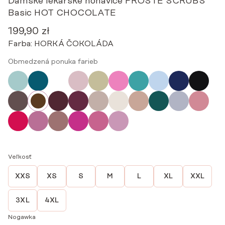
Dámske lekárske nohavice PROSTE SCRUBS
Basic HOT CHOCOLATE
199,90
zł
Farba:
HORKÁ ČOKOLÁDA
Obmedzená ponuka farieb
Veľkosť
XXS
XS
S
M
L
XL
XXL
3XL
4XL
Nogawka