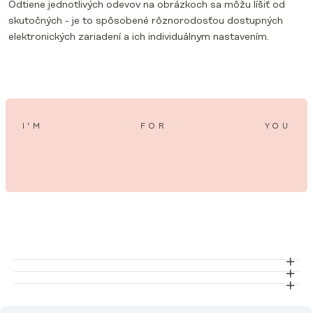
Odtiene jednotlivých odevov na obrázkoch sa môžu líšiť od
skutočných - je to spôsobené rôznorodosťou dostupných
elektronických zariadení a ich individuálnym nastavením.
I’M
FOR
YOU