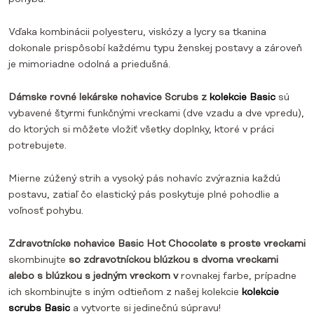
Vďaka kombinácii polyesteru, viskózy a lycry sa tkanina
dokonale prispôsobí každému typu ženskej postavy a zároveň
je mimoriadne odolná a priedušná.
Dámske rovné lekárske nohavice Scrubs z
kolekcie Basic
sú
vybavené štyrmi funkčnými vreckami (dve vzadu a dve vpredu),
do ktorých si môžete vložiť všetky doplnky, ktoré v práci
potrebujete.
Mierne zúžený strih a vysoký pás nohavíc zvýraznia každú
postavu, zatiaľ čo elastický pás poskytuje plné pohodlie a
voľnosť pohybu.
Zdravotnícke nohavice Basic Hot Chocolate s proste vreckami
skombinujte
so
zdravotníckou blúzkou s dvoma vreckami
alebo
s
blúzkou s jedným vreckom v
rovnakej farbe, prípadne
ich skombinujte s iným odtieňom z našej kolekcie
kolekcie
scrubs Basic
a vytvorte si jedinečnú súpravu!