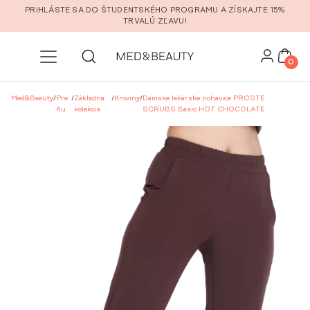
Prejsť na hlavný obsah
PRIHLÁSTE SA DO ŠTUDENTSKÉHO PROGRAMU A ZÍSKAJTE 15%
TRVALÚ ZĽAVU!
0
Med&Beauty
/
Pre
/
Základná
/
Kroviny
/
Dámske lekárske nohavice PROSTE
ňu
kolekcia
SCRUBS Basic HOT CHOCOLATE