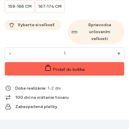
159-166 CM
167-174 CM
Vyberte si veľkosť
Sprievodca
určovaním
veľkosti
MNOŽSTVO
-
+
DÁMSKE
LEKÁRSKE
NOHAVICE
PROSTE
Pridať do košíka
SCRUBS
BASIC
HOT
CHOCOLATE
Doba realizácie:
1-2 dni
100 dní na vrátenie tovaru
Zabezpečené platby