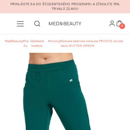
Prejsť na hlavný obsah
PRIHLÁSTE SA DO ŠTUDENTSKÉHO PROGRAMU A ZÍSKAJTE 15%
TRVALÚ ZĽAVU!
0
Med&Beauty
/
Pre
/
Základná
/
Kroviny
/
Dámske lekárske nohavice PROSTE scrubs
ňu
kolekcia
basic BUTTER GREEN