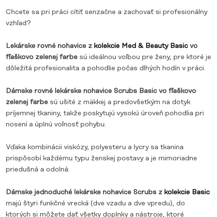
Chcete sa pri práci cítiť senzačne a zachovať si profesionálny
vzhľad?
Lekárske rovné nohavice z
kolekcie Med & Beauty Basic
vo
fľaškovo zelenej farbe
sú ideálnou voľbou pre ženy, pre ktoré je
dôležitá profesionalita a pohodlie počas dlhých hodín v práci.
Dámske rovné lekárske nohavice Scrubs Basic vo fľaškovo
zelenej farbe
sú ušité z mäkkej a predovšetkým na dotyk
príjemnej tkaniny, takže poskytujú vysokú úroveň pohodlia pri
nosení a úplnú voľnosť pohybu.
Vďaka kombinácii viskózy, polyesteru a lycry sa tkanina
prispôsobí každému typu ženskej postavy a je mimoriadne
priedušná a odolná.
Dámske jednoduché lekárske nohavice Scrubs z
kolekcie Basic
majú štyri funkčné vrecká (dve vzadu a dve vpredu), do
ktorých si môžete dať všetky doplnky a nástroje, ktoré