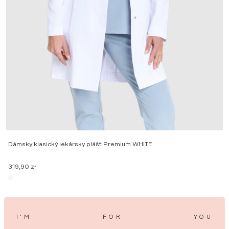
M
2
Dámsky klasický lekársky plášť Premium WHITE
319,90
zł
I’M
FOR
YOU