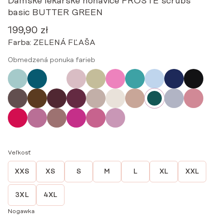
Dámske lekárske nohavice PROSTE scrubs
basic BUTTER GREEN
199,90
zł
Farba:
ZELENÁ FĽAŠA
Obmedzená ponuka farieb
Veľkosť
XXS
XS
S
M
L
XL
XXL
3XL
4XL
Nogawka