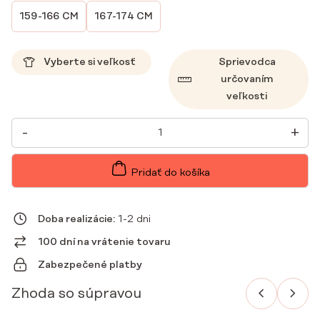
159-166 CM
167-174 CM
Vyberte si veľkosť
Sprievodca
určovaním
veľkosti
MNOŽSTVO
-
+
DÁMSKE
LEKÁRSKE
NOHAVICE
PROSTE
Pridať do košíka
SCRUBS
BASIC
BUTTER
GREEN
Doba realizácie:
1-2 dni
100 dní na vrátenie tovaru
Zabezpečené platby
Zhoda so súpravou