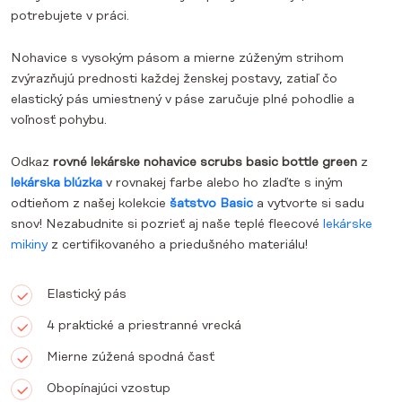
potrebujete v práci.
Nohavice s vysokým pásom a mierne zúženým strihom
zvýrazňujú prednosti každej ženskej postavy, zatiaľ čo
elastický pás umiestnený v páse zaručuje plné pohodlie a
voľnosť pohybu.
Odkaz
rovné lekárske nohavice scrubs basic bottle green
z
lekárska blúzka
v rovnakej farbe alebo ho zlaďte s iným
odtieňom z našej kolekcie
šatstvo Basic
a vytvorte si sadu
snov!
Nezabudnite si pozrieť aj naše teplé fleecové
lekárske
mikiny
z certifikovaného a priedušného materiálu!
Elastický pás
4 praktické a priestranné vrecká
Mierne zúžená spodná časť
Obopínajúci vzostup