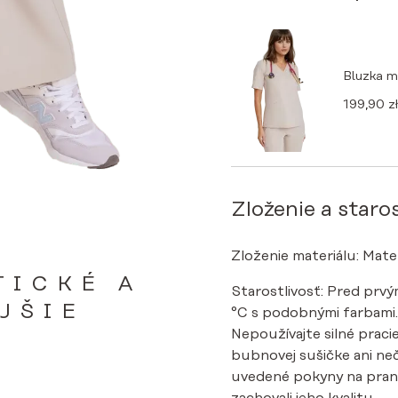
Bluzka 
199,90
zł
Zloženie a staros
Zloženie materiálu: Mate
TICKÉ A
Starostlivosť: Pred prv
JŠIE
°C s podobnými farbami. Ž
Nepoužívajte silné pracie
bubnovej sušičke ani ne
uvedené pokyny na pranie