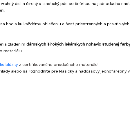
rchný diel a široký a elastický pás so šnúrkou na jednoduché nasta
ní.
 sa hodia ku každému oblečeniu a šesť priestranných a praktickýc
enia zladením
dámskych širokých lekárskych nohavíc studenej farb
 materiálu.
ske blúzky
z certifikovaného priedušného materiálu!
zhľady alebo sa rozhodnite pre klasický a nadčasový jednofarebný v