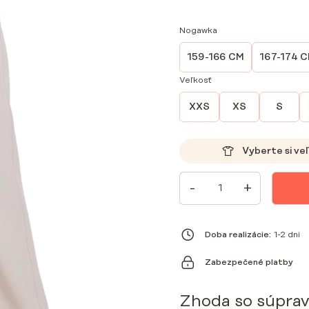
Nogawka
159-166 CM
167-174 
Veľkosť
XXS
XS
S
Vyberte si ve
MNOŽSTVO
-
+
DÁMSKE
LEKÁRSKE
NOHAVICE
WIDE
SCRUBS
Doba realizácie:
1-2 dni
BASIC
COLD
Zabezpečené platby
NUDE
Zhoda so súpra