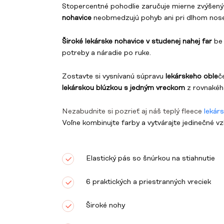
Stopercentné pohodlie zaručuje mierne zvýšený v
nohavice
neobmedzujú pohyb ani pri dlhom nose
Široké lekárske nohavice v studenej nahej far
be
potreby a náradie po ruke.
Zostavte si vysnívanú súpravu
lekárskeho oble
č
lekárskou blúzkou s jedným vreckom
z rovnakého
Nezabudnite si pozrieť aj náš teplý fleece
lekár
Voľne kombinujte farby a vytvárajte jedinečné v
Elastický pás so šnúrkou na stiahnutie
6 praktických a priestranných vreciek
Široké nohy