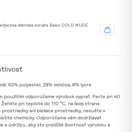
medyczna damska scrubs Basic COLD NUDE
tlivosť
riál: 63% polyester, 29% viskóza, 8% lycra
ým použitím odporúčame výrobok vyprať. Perte pri 40
ehlite pri teplote do 110 °C, na ľavej strane.
 prostriedky ani bieliace prostriedky, nesušte v
čistite chemicky. Odporúčame vám dodržiavať
 a údržbu, aby ste predĺžili životnosť výrobku a