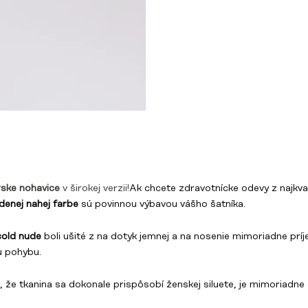
rske nohavice
v širokej verzii!
Ak chcete zdravotnícke odevy z najkval
denej nahej farbe
sú povinnou výbavou vášho šatníka.
cold nude
boli ušité z na dotyk jemnej a na nosenie mimoriadne prí
u pohybu.
 že tkanina sa dokonale prispôsobí ženskej siluete, je mimoriadne 