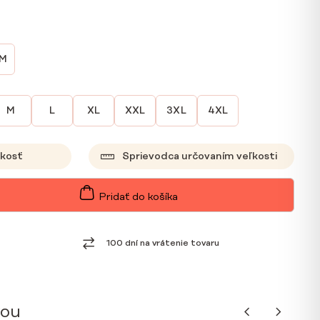
CM
M
L
XL
XXL
3XL
4XL
ľkosť
Sprievodca určovaním veľkosti
Pridať do košíka
100 dní na vrátenie tovaru
vou