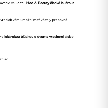
venie veľkosti.
. Med & Beauty široké lekárske
h vreciek vám umožní mať všetky pracovné
y s lekárskou blúzkou s dvoma vreckami alebo
zhľad.