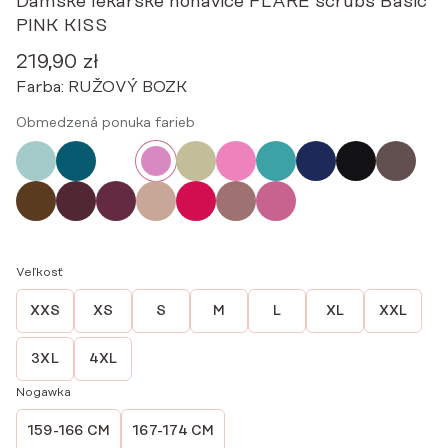
Dámske lekárske nohavice FLARE scrubs Basic
PINK KISS
219,90
zł
Farba:
RUŽOVÝ BOZK
Obmedzená ponuka farieb
Veľkosť
XXS
XS
S
M
L
XL
XXL
3XL
4XL
Nogawka
159-166 CM
167-174 CM