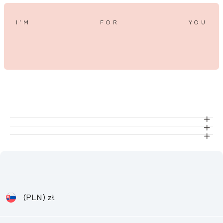
I’M
FOR
YOU
(PLN)
zł