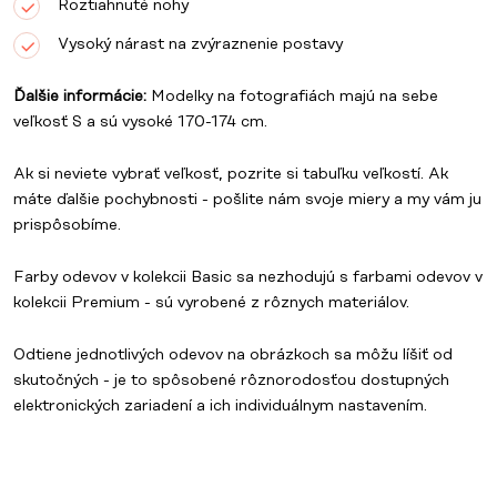
Roztiahnuté nohy
Vysoký nárast na zvýraznenie postavy
Ďalšie informácie:
Modelky na fotografiách majú na sebe
veľkosť S a sú vysoké 170-174 cm.
Ak si neviete vybrať veľkosť, pozrite si tabuľku veľkostí. Ak
máte ďalšie pochybnosti - pošlite nám svoje miery a my vám ju
prispôsobíme.
Farby odevov v
kolekcii Basic
sa nezhodujú s farbami odevov v
kolekcii Premium
- sú vyrobené z rôznych materiálov.
Odtiene jednotlivých odevov na obrázkoch sa môžu líšiť od
skutočných - je to spôsobené rôznorodosťou dostupných
elektronických zariadení a ich individuálnym nastavením.