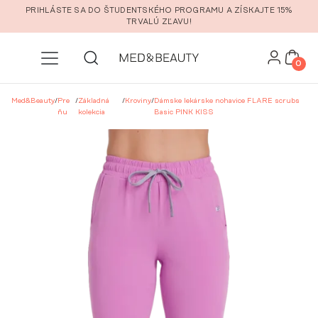
Prejsť na hlavný obsah
PRIHLÁSTE SA DO ŠTUDENTSKÉHO PROGRAMU A ZÍSKAJTE 15%
TRVALÚ ZĽAVU!
0
Med&Beauty
/
Pre
/
Základná
/
Kroviny
/
Dámske lekárske nohavice FLARE scrubs
ňu
kolekcia
Basic PINK KISS