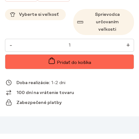
Vyberte si veľkosť
Sprievodca
určovaním
veľkosti
MNOŽSTVO
-
+
DÁMSKE
LEKÁRSKE
NOHAVICE
FLARE
Pridať do košíka
SCRUBS
BASIC
PINK
KISS
Doba realizácie:
1-2 dni
100 dní na vrátenie tovaru
Zabezpečené platby