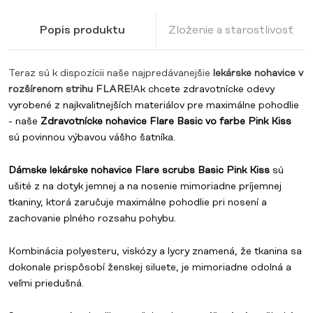
Popis produktu
Zloženie a starostlivosť
Teraz sú k dispozícii naše najpredávanejšie
lekárske nohavice v
rozšírenom strihu FLARE!
Ak chcete zdravotnícke odevy
vyrobené z najkvalitnejších materiálov pre maximálne pohodlie
- naše
Zdravotnícke nohavice Flare Basic vo farbe Pink Kiss
sú povinnou výbavou vášho šatníka.
Dámske lekárske nohavice Flare scrubs Basic Pink Kiss
sú
ušité z na dotyk jemnej a na nosenie mimoriadne príjemnej
tkaniny, ktorá zaručuje maximálne pohodlie pri nosení a
zachovanie plného rozsahu pohybu.
Kombinácia polyesteru, viskózy a lycry znamená, že tkanina sa
dokonale prispôsobí ženskej siluete, je mimoriadne odolná a
veľmi priedušná.