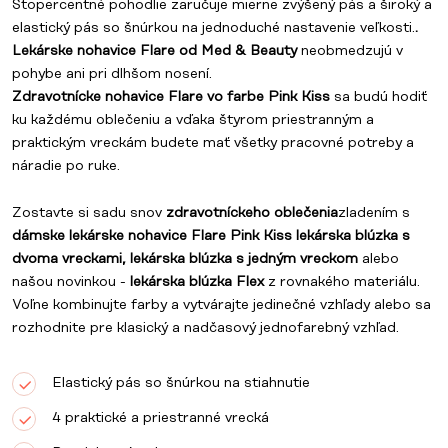
Stopercentné pohodlie zaručuje mierne zvýšený pás a široký a
elastický pás so šnúrkou na jednoduché nastavenie veľkosti.
.
Lekárske nohavice Flare od Med & Beauty
neobmedzujú v
pohybe ani pri dlhšom nosení.
Zdravotnícke nohavice Flare vo farbe Pink Kiss
sa budú hodiť
ku každému oblečeniu a vďaka štyrom priestranným a
praktickým vreckám budete mať všetky pracovné potreby a
náradie po ruke.
Zostavte si sadu snov
zdravotníckeho oblečenia
zladením s
dámske lekárske nohavice Flare Pink Kiss lekárska blúzka s
dvoma vreckami, lekárska blúzka s jedným vreckom
alebo
našou novinkou -
lekárska blúzka Flex
z rovnakého materiálu.
Voľne kombinujte farby a vytvárajte jedinečné vzhľady alebo sa
rozhodnite pre klasický a nadčasový jednofarebný vzhľad.
Elastický pás so šnúrkou na stiahnutie
4 praktické a priestranné vrecká