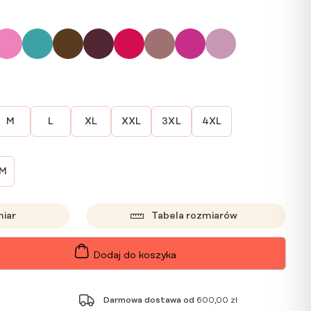
M
L
XL
XXL
3XL
4XL
CM
miar
Tabela rozmiarów
Dodaj do koszyka
Darmowa dostawa od
600,00
zł