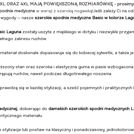
 ORAZ 4XL MAJĄ POWIĘKSZONĄ ROZMIARÓWKĘ - prosimy o w
podnie medyczne
w wersji z szeroką nogawką!
Jeśli zależy Ci na 
m wygody – nasze
szerokie
spodnie medyczne Basic w kolorze Lag
sic Laguna
zostały uszyte z miękkiego w dotyku i niezwykle przyj
ełnego zakresu ruchów.
że materiał doskonale dopasowuje się do kobiecej sylwetki, a także
szony stan oraz szeroka i elastyczna guma w pasie wzbogacona o
krępują ruchów, nawet podczas długotrwałego noszenia.
prawdzą się w każdej stylizacji, a sześć pojemnych i praktycznych
.
edycznej
, dobierając do
damskich szerokich spodni medycznych L
ntycznego materiału.
e stylizacje lub postaw na klasyczny i ponadczasowy, jednokolorow