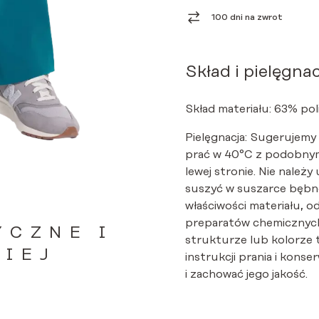
LAGUNA
100 dni na zwrot
Skład i pielęgnac
Skład materiału: 63% pol
Pielęgnacja: Sugerujemy
prać w 40°C z podobnym
lewej stronie. Nie należy
suszyć w suszarce bębno
właściwości materiału, o
preparatów chemicznych
YCZNE I
strukturze lub kolorze 
ZIEJ
instrukcji prania i kon
i zachować jego jakość.