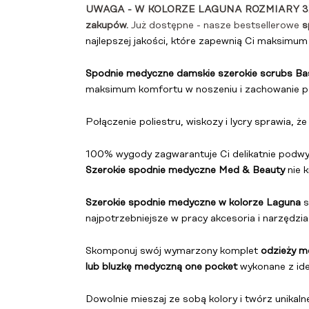
UWAGA - W KOLORZE LAGUNA ROZMIARY 3XL
zakupów.
Już dostępne - nasze bestsellerowe
s
najlepszej jakości, które zapewnią Ci maksimu
Spodnie medyczne damskie szerokie scrubs Ba
maksimum komfortu w noszeniu i zachowanie p
Połączenie poliestru, wiskozy i lycry sprawia, 
100% wygody zagwarantuje Ci delikatnie podwyż
Szerokie spodnie medyczne Med & Beauty
nie 
Szerokie spodnie medyczne w kolorze Laguna
s
najpotrzebniejsze w pracy akcesoria i narzędzia
Skomponuj swój wymarzony komplet
odzieży m
lub bluzkę medyczną one pocket
wykonane z ide
Dowolnie mieszaj ze sobą kolory i twórz unikaln