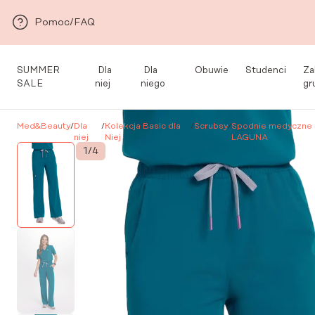
Przejdź do głównej zawartości
Pomoc/FAQ
SUMMER
Dla
Dla
Obuwie
Studenci
Za
SALE
niej
niego
gr
Med&Beauty
/
Dla
/
Kolekcja Basic dla
/
Scrubsy
/
Spodnie medyczne
niej
Niej
LAGUNA
1
/
4