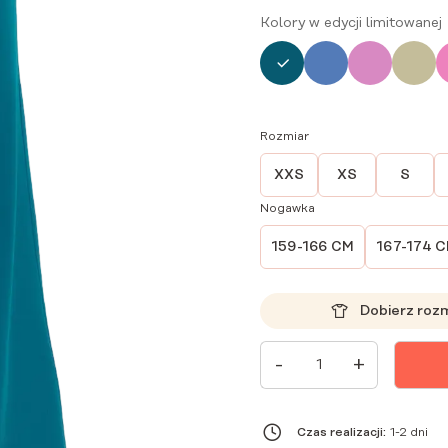
Kolory w edycji limitowanej
Rozmiar
XXS
XS
S
Nogawka
159-166 CM
167-174 
Dobierz roz
ILOŚĆ
-
+
SPODNIE
MEDYCZNE
DAMSKIE
SZEROKIE
SCRUBS
Czas realizacji:
1-2 dni
BASIC