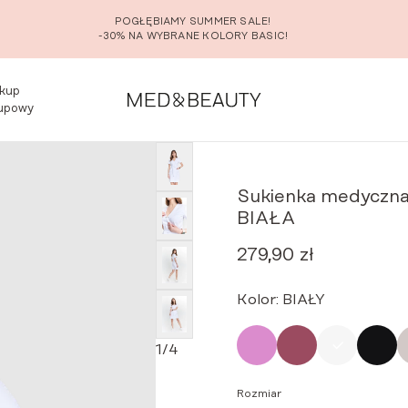
POGŁĘBIAMY SUMMER SALE!
-30% NA WYBRANE KOLORY BASIC!
kup
upowy
medyczna kopertowa z krótkim
Premium BIAŁA
Sukienka medyczna
BIAŁA
279,90
zł
Kolor:
BIAŁY
1
/
4
Rozmiar