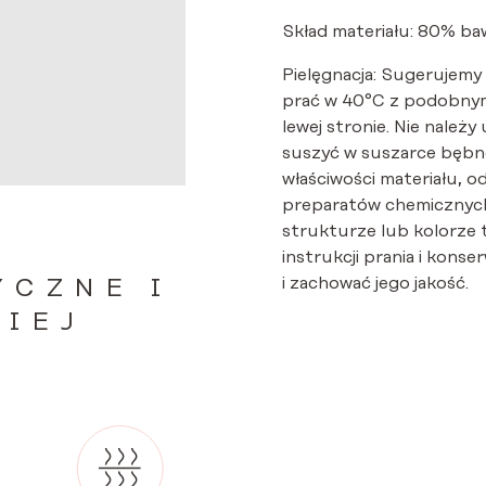
Skład materiału: 80% baw
Pielęgnacja: Sugerujemy
prać w 40°C z podobnym
lewej stronie. Nie należy
suszyć w suszarce bębno
właściwości materiału, o
preparatów chemicznych
strukturze lub kolorze 
instrukcji prania i kon
i zachować jego jakość.
YCZNE I
ZIEJ