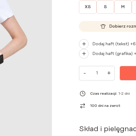
XS
S
M
Dobierz roz
Dodaj haft (tekst) +
6
Dodaj haft (grafika) 
ILOŚĆ
-
+
SUKIENKA
MEDYCZNA
KOPERTOWA
Z
KRÓTKIM
Czas realizacji:
1-2 dni
RĘKAWEM
PREMIUM
100 dni na zwrot
BIAŁA
Skład i pielęgnac