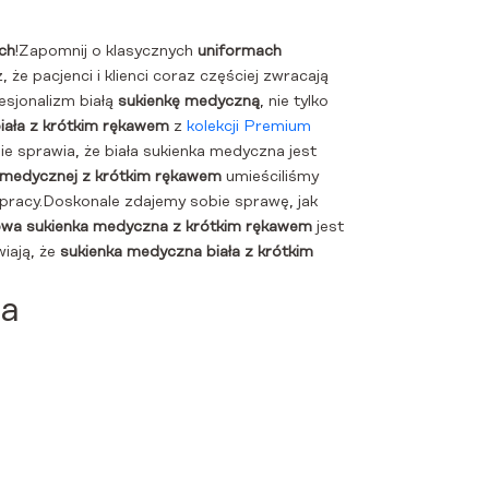
ch
!Zapomnij o klasycznych
uniformach
, że pacjenci i klienci coraz częściej zwracają
esjonalizm białą
sukienkę medyczną
, nie tylko
iała z krótkim rękawem
z
kolekcji Premium
ie sprawia, że biała sukienka medyczna jest
i medycznej z krótkim rękawem
umieściliśmy
 pracy.Doskonale zdajemy sobie sprawę, jak
owa sukienka medyczna z krótkim rękawem
jest
iają, że
sukienka medyczna biała z krótkim
da