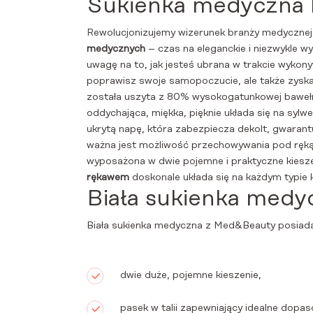
Sukienka medyczna 
Rewolucjonizujemy wizerunek branży medycznej
medycznych
– czas na eleganckie i niezwykle 
uwagę na to, jak jesteś ubrana w trakcie wykon
poprawisz swoje samopoczucie, ale także zyska
została uszyta z 80% wysokogatunkowej bawełny 
oddychająca, miękka, pięknie układa się na sylwe
ukrytą napę, która zabezpiecza dekolt, gwaran
ważna jest możliwość przechowywania pod ręką
wyposażona w dwie pojemne i praktyczne kieszen
rękawem
doskonale układa się na każdym typie k
Biała sukienka medy
Biała sukienka medyczna z Med&Beauty posiada
dwie duże, pojemne kieszenie,
pasek w talii zapewniający idealne dopas