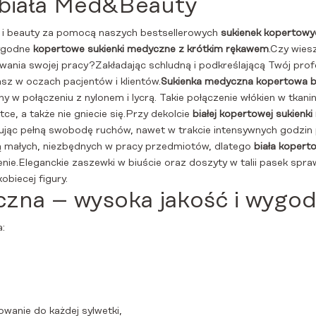
biała Med&Beauty
 i beauty za pomocą naszych bestsellerowych
sukienek kopertowy
wygodne
kopertowe sukienki medyczne z krótkim rękawem
.Czy wiesz
ywania swojej pracy?Zakładając schludną i podkreślającą Twój prof
sz w oczach pacjentów i klientów.
Sukienka medyczna kopertowa b
w połączeniu z nylonem i lycrą. Takie połączenie włókien w tkanin
tce, a także nie gniecie się.Przy dekolcie
białej kopertowej sukienk
tując pełną swobodę ruchów, nawet w trakcie intensywnych godzin
 małych, niezbędnych w pracy przedmiotów, dlatego
biała kopert
ie.Eleganckie zaszewki w biuście oraz doszyty w talii pasek spraw
obiecej figury.
czna – wysoka jakość i wygo
:
owanie do każdej sylwetki,