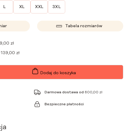
L
XL
XXL
3XL
miar
Tabela rozmiarów
9,00
zł
+
139,00
zł
Dodaj do koszyka
Darmowa dostawa od
600,00
zł
Bezpieczne płatności
ja