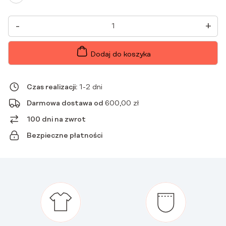
ILOŚĆ
-
+
SUKIENKA
MEDYCZNA
KOPERTOWA
Z
Dodaj do koszyka
KRÓTKIM
RĘKAWEM
PREMIUM
MOCCA
Czas realizacji:
1-2 dni
Darmowa dostawa od
600,00
zł
100 dni na zwrot
Bezpieczne płatności