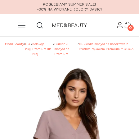
Przejdź do głównej zawartości
POGŁĘBIAMY SUMMER SALE!
-30% NA WYBRANE KOLORY BASIC!
0
Med&Beauty
/
Dla
/
Kolekcja
/
Sukienki
/
Sukienka medyczna kopertowa z
niej
Premium dla
medyczne
krótkim rękawem Premium MOCCA
Niej
Premium