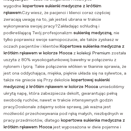
wygodne
kopertowe sukienki medyczne z krótkim
rękawem
.Czy wiesz, że pacjenci i klienci coraz częściej
zwracają uwagę na to, jak jesteś ubrana w trakcie
wykonywania swojej pracy?Zakładając schludną i
podkreślającą Twój profesjonalizm
sukienkę medyczną
, nie
tylko poprawisz swoje samopoczucie, ale także zyskasz w
oczach pacjentów i klientów.
Kopertowa sukienka medyczna z
krótkim
rękawem w kolorze Mocca
z
kolekcji Premium
została
uszyta z 80% wysokogatunkowej bawełny w połączeniu z
nylonem i lycrą. Takie połączenie włókien w tkaninie sprawia, że
jest ona oddychająca, miękka, pięknie układa się na sylwetce, a
także nie gniecie się.Przy dekolcie
kopertowej sukienki
medycznej z krótkim rękawem w kolorze Mocca
umieściliśmy
ukrytą napę, która zabezpiecza dekolt, gwarantując pełną
swobodę ruchów, nawet w trakcie intensywnych godzin
pracy.Doskonale zdajemy sobie sprawę, jak ważna jest
możliwość przechowywania pod ręką małych, niezbędnych w
pracy przedmiotów, dlatego
kopertowa sukienka medyczna z
krótkim rękawem Mocca
jest wyposażona w dwie pojemne i