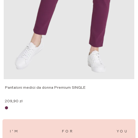
C
2
Pantaloni medici da donna Premium SINGLE
209,90
zł
I’M
FOR
YOU