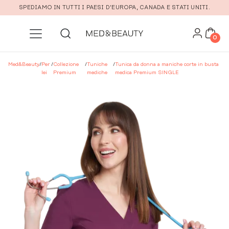
Vai al contenuto principale
SPEDIAMO IN TUTTI I PAESI D'EUROPA, CANADA E STATI UNITI.
0
Med&Beauty
/
Per
/
Collezione
/
Tuniche
/
Tunica da donna a maniche corte in busta
lei
Premium
mediche
medica Premium SINGLE