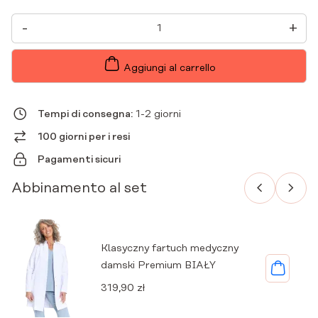
TUNICA
-
+
DA
DONNA
A
MANICHE
Aggiungi al carrello
CORTE
IN
BUSTA
MEDICA
Tempi di consegna:
1-2 giorni
PREMIUM
SINGLE
100 giorni per i resi
QUANTITÀ
Pagamenti sicuri
Abbinamento al set
Klasyczny fartuch medyczny
damski Premium BIAŁY
319,90
zł