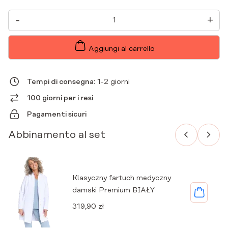
TUNICA
-
+
MEDICO
DONNA
A
MANICHE
Aggiungi al carrello
CORTE
A
BUSTA
PREMIUM
Tempi di consegna:
1-2 giorni
MARINE
QUANTITÀ
100 giorni per i resi
Pagamenti sicuri
Abbinamento al set
Klasyczny fartuch medyczny
damski Premium BIAŁY
319,90
zł