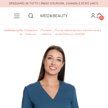
Vai al contenuto principale
SPEDIAMO IN TUTTI I PAESI D'EUROPA, CANADA E STATI UNITI.
0
Med&Beauty
/
Per
/
Collezione
/
Tuniche
/
Tunica medico donna a maniche corte a
lei
Premium
mediche
busta Premium MARINE