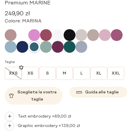
Premium MARINE
249,90
zł
Colore:
MARINA
Taglie
XXS
XS
S
M
L
XL
XXL
Scegliete la vostra
Guida alle taglie
taglia
Text embroidery +
69,00
zł
Graphic embroidery +
139,00
zł