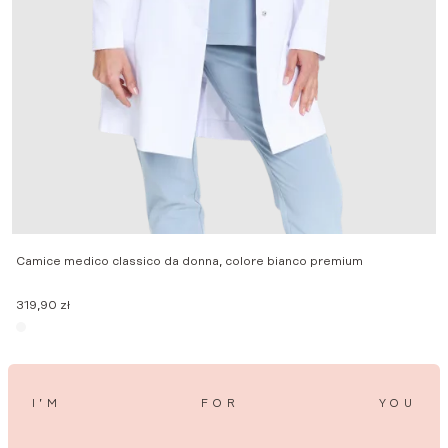
P
Camice medico classico da donna, colore bianco premium
2
319,90
zł
I’M
FOR
YOU