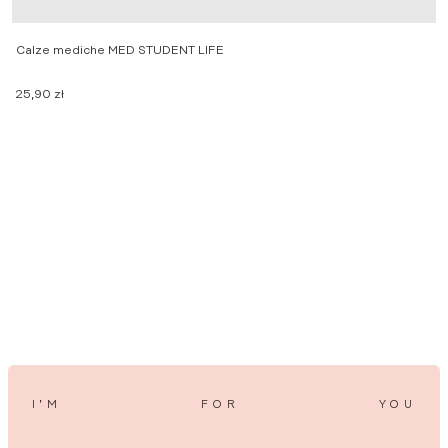
Calze mediche MED STUDENT LIFE
C
25,90
zł
2
I’M
FOR
YOU