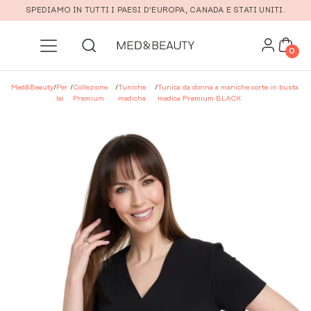
Vai al contenuto principale
SPEDIAMO IN TUTTI I PAESI D'EUROPA, CANADA E STATI UNITI.
0
Med&Beauty
/
Per
/
Collezione
/
Tuniche
/
Tunica da donna a maniche corte in busta
lei
Premium
mediche
medica Premium BLACK