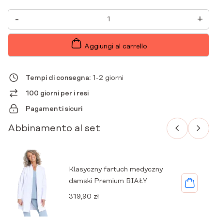
TUNICA
-
+
DA
DONNA
A
MANICHE
Aggiungi al carrello
CORTE
IN
BUSTA
MEDICA
Tempi di consegna:
1-2 giorni
PREMIUM
BLACK
100 giorni per i resi
QUANTITÀ
Pagamenti sicuri
Abbinamento al set
Klasyczny fartuch medyczny
damski Premium BIAŁY
319,90
zł