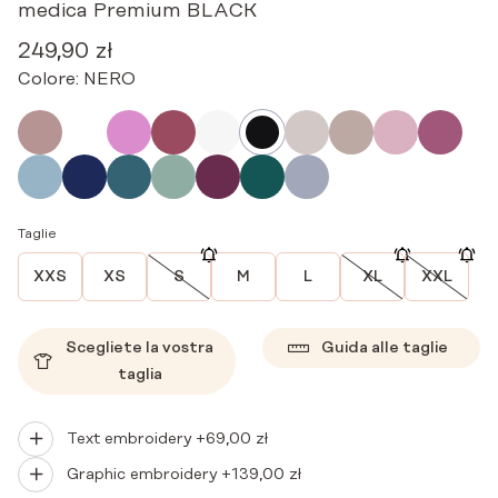
medica Premium BLACK
249,90
zł
Colore:
NERO
Taglie
XXS
XS
S
M
L
XL
XXL
Scegliete la vostra
Guida alle taglie
taglia
Text embroidery +
69,00
zł
Graphic embroidery +
139,00
zł