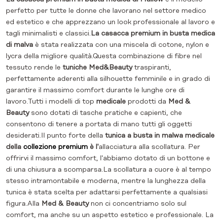
perfetto per tutte le donne che lavorano nel settore medico
ed estetico e che apprezzano un look professionale al lavoro e
tagli minimalisti e classici.
La casacca premium in busta medica
di malva
è stata realizzata con una miscela di cotone, nylon e
lycra della migliore qualità.Questa combinazione di fibre nel
tessuto rende le
tuniche Med&Beauty
traspiranti,
perfettamente aderenti alla silhouette femminile e in grado di
garantire il massimo comfort durante le lunghe ore di
lavoro.Tutti i modelli di top
medicale
prodotti da
Med &
Beauty
sono dotati di tasche pratiche e capienti, che
consentono di tenere a portata di mano tutti gli oggetti
desiderati.Il punto forte della
tunica a busta in malwa medicale
della
collezione premium
è l'
allacciatura alla scollatura. Per
offrirvi il massimo comfort, l'abbiamo dotato di un bottone e
di una chiusura a scomparsa.La scollatura a cuore è al tempo
stesso intramontabile e moderna, mentre la lunghezza della
tunica è stata scelta per adattarsi perfettamente a qualsiasi
figura.Alla
Med & Beauty
non ci concentriamo solo sul
comfort, ma anche su un aspetto estetico e professionale. La