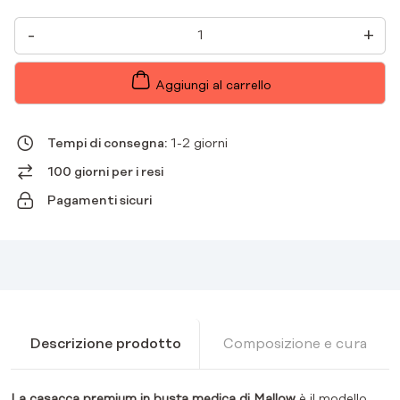
TUNICA
-
+
DA
DONNA
MALWA
DI
Aggiungi al carrello
QUALITÀ
SUPERIORE
CON
BUSTA
Tempi di consegna:
1-2 giorni
MEDICALE
QUANTITÀ
100 giorni per i resi
Pagamenti sicuri
Descrizione prodotto
Composizione e cura
La casacca premium in busta medica di Mallow
è il modello