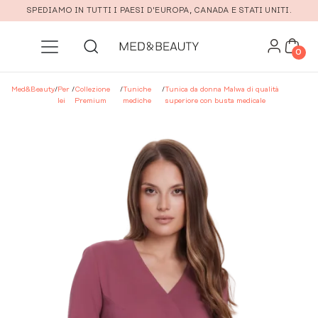
Vai al contenuto principale
SPEDIAMO IN TUTTI I PAESI D'EUROPA, CANADA E STATI UNITI.
0
Med&Beauty
/
Per
/
Collezione
/
Tuniche
/
Tunica da donna Malwa di qualità
lei
Premium
mediche
superiore con busta medicale