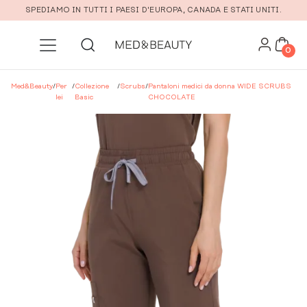
Vai al contenuto principale
SPEDIAMO IN TUTTI I PAESI D'EUROPA, CANADA E STATI UNITI.
0
Med&Beauty
/
Per
/
Collezione
/
Scrubs
/
Pantaloni medici da donna WIDE SCRUBS
lei
Basic
CHOCOLATE