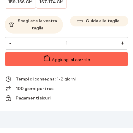
159-166 CM
167-174 CM
Scegliete la vostra
Guida alle taglie
taglia
PANTALONI
-
+
MEDICI
DA
DONNA
WIDE
Aggiungi al carrello
SCRUBS
CHOCOLATE
QUANTITÀ
Tempi di consegna:
1-2 giorni
100 giorni per i resi
Pagamenti sicuri