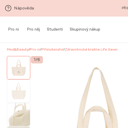
Přeskočit na hlavní obsah
Nápověda
PŘI
Pro ni
Pro něj
Studenti
Skupinový nákup
Med&Beauty
/
Pro ni
/
Příslušenství
/
Zdravotnická brašna Life Saver
1
/
6