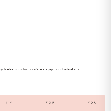
h elektronických zařízení a jejich individuálním
I’M
FOR
YOU