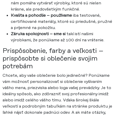
nám pomáha vytvárať výrobky, ktoré sú nielen
krásne, ale predovšetkým funkčné.
Kvalita a pohodlie – používame
iba testované,
certifikované materiály, ktoré sú priedušné, pružné
a príjemné na pokožku.
Záruka spokojnosti – sme si
takí istí našimi
výrobkami, že ponúkame až 100 dní na vrátenie.
Prispôsobenie, farby a veľkosti –
prispôsobte si oblečenie svojim
potrebám
Chcete, aby vaše oblečenie bolo jedinečné? Ponúkame
vám možnosť personalizovať si oblečenie vyšívaním
vášho mena, priezviska alebo loga vašej prevádzky. Je to
ideálny spôsob, ako zdôrazniť svoj profesionálny imidž
alebo imidž celého vášho tímu. Vďaka širokej škále
veľkostí a podrobným tabuľkám na stránke produktu je
ľahké nájsť dokonale padnúci odev. A ak máte otázky,