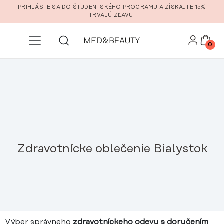
Prejsť na hlavný obsah
PRIHLÁSTE SA DO ŠTUDENTSKÉHO PROGRAMU A ZÍSKAJTE 15%
TRVALÚ ZĽAVU!
0
Zdravotnícke oblečenie Bialystok
Výber správneho
zdravotníckeho odevu s doručením