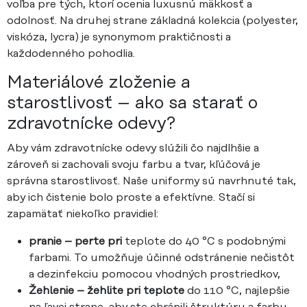
voľba pre tých, ktorí ocenia luxusnú mäkkosť a
odolnosť. Na druhej strane základná kolekcia (polyester,
viskóza, lycra) je synonymom praktičnosti a
každodenného pohodlia.
Materiálové zloženie a
starostlivosť – ako sa starať o
zdravotnícke odevy?
Aby vám zdravotnícke odevy slúžili čo najdlhšie a
zároveň si zachovali svoju farbu a tvar, kľúčová je
správna starostlivosť. Naše uniformy sú navrhnuté tak,
aby ich čistenie bolo proste a efektívne. Stačí si
zapamätať niekoľko pravidiel:
pranie – perte pri
teplote do 40 °C s podobnými
farbami. To umožňuje účinné odstránenie nečistôt
a dezinfekciu pomocou vhodných prostriedkov,
Žehlenie – žehlite pri teplote
do 110 °C, najlepšie