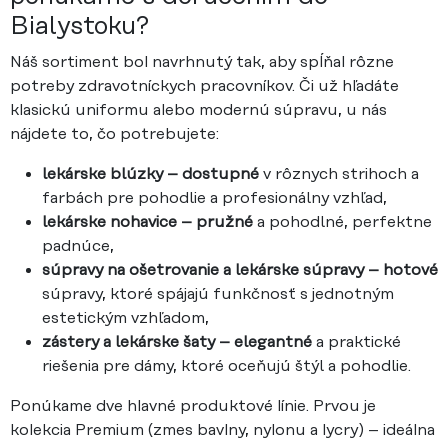
Bialystoku?
Náš sortiment bol navrhnutý tak, aby spĺňal rôzne
potreby zdravotníckych pracovníkov. Či už hľadáte
klasickú uniformu alebo modernú súpravu, u nás
nájdete to, čo potrebujete:
lekárske blúzky – dostupné
v rôznych strihoch a
farbách pre pohodlie a profesionálny vzhľad,
lekárske nohavice – pružné
a pohodlné, perfektne
padnúce,
súpravy na ošetrovanie a lekárske súpravy – hotové
súpravy, ktoré spájajú funkčnosť s jednotným
estetickým vzhľadom,
zástery a lekárske šaty – elegantné
a praktické
riešenia pre dámy, ktoré oceňujú štýl a pohodlie.
Ponúkame dve hlavné produktové línie. Prvou je
kolekcia Premium (zmes bavlny, nylonu a lycry) – ideálna