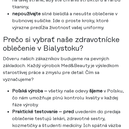
na ľavej strane, aby ste chránili štruktúru a farbu
tkaniny,
nepoužívajte
silné bielidlá a nesušte oblečenie v
bubnovej sušičke. Ide o proste kroky, ktoré
výrazne predĺžia životnosť vašej uniformy.
Prečo si vybrať naše zdravotnícke
oblečenie v Bialystoku?
Dôveru našich zákazníkov budujeme na pevných
základoch. Každý výrobok Med&Beauty je výsledkom
starostlivej práce a zmyslu pre detail. Čím sa
vyznačujeme?
Poľská výroba –
všetky naše odevy
šijeme
v Poľsku,
čo nám umožňuje plnú kontrolu kvality v každej
fáze výroby.
Praktické testovanie – pred
uvedením do predaja
oblečenie testujú lekári, zdravotné sestry,
kozmetičky a študenti medicíny. Ich spätná väzba