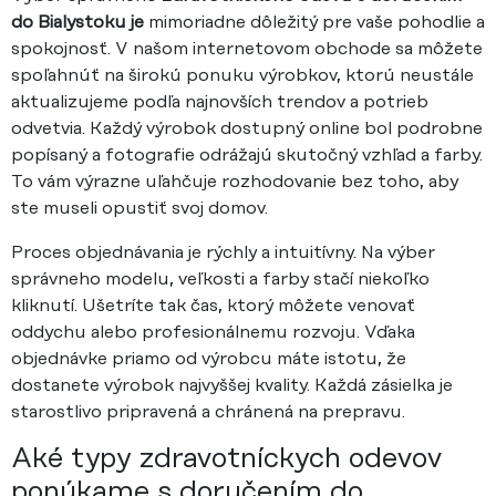
do Bialystoku je
mimoriadne dôležitý pre vaše pohodlie a
spokojnosť. V našom internetovom obchode sa môžete
spoľahnúť na širokú ponuku výrobkov, ktorú neustále
aktualizujeme podľa najnovších trendov a potrieb
odvetvia. Každý výrobok dostupný online bol podrobne
popísaný a fotografie odrážajú skutočný vzhľad a farby.
To vám výrazne uľahčuje rozhodovanie bez toho, aby
ste museli opustiť svoj domov.
Proces objednávania je rýchly a intuitívny. Na výber
správneho modelu, veľkosti a farby stačí niekoľko
kliknutí. Ušetríte tak čas, ktorý môžete venovať
oddychu alebo profesionálnemu rozvoju. Vďaka
objednávke priamo od výrobcu máte istotu, že
dostanete výrobok najvyššej kvality. Každá zásielka je
starostlivo pripravená a chránená na prepravu.
Aké typy zdravotníckych odevov
ponúkame s doručením do