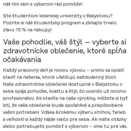
náš tím vám s výberom rád pomôže!
Ste študentom lekárskej univerzity v Bialystoku?
Pozrite si náš študentský program a získajte trvalú
zľavu 15 % na nákupy!
Vaše pohodlie, váš štýl – vyberte si
zdravotnícke oblečenie, ktoré spĺňa
očakávania
Každý pracovný deň je novou výzvou – preto sa oplatí
staviť na riešenia, ktoré uľahčujú každodenný život.
Naše zdravotnícke oblečenie dostupné v Bialystoku v
sebe spája pohodlie, kvalitu a štýl, čo ocenilo už mnoho
profesionálov. Ak stavíte na naše výrobky, môžete si byť
istí, že vaše oblečenie bude spoľahlivé a prispôsobené
vašim potrebám. Vďaka širokému výberu strihov, farieb
a veľkostí si každý nájde niečo pre seba. Ak máte otázky
alebo potrebujete pomôcť s výberom – sme tu pre vás.