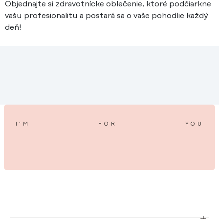
Objednajte si zdravotnícke oblečenie, ktoré podčiarkne
vašu profesionalitu a postará sa o vaše pohodlie každý
deň!
I’M
FOR
YOU