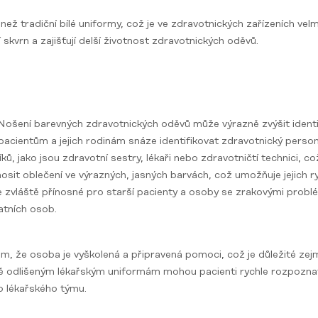
než tradiční bílé uniformy, což je ve zdravotnických zařízeních velm
skvrn a zajišťují delší životnost zdravotnických oděvů.
Nošení barevných zdravotnických oděvů může výrazně zvýšit identi
acientům a jejich rodinám snáze identifikovat zdravotnický person
ků, jako jsou zdravotní sestry, lékaři nebo zdravotničtí technici, c
it oblečení ve výrazných, jasných barvách, což umožňuje jejich rych
je zvláště přínosné pro starší pacienty a osoby se zrakovými prob
atních osob.
m, že osoba je vyškolená a připravená pomoci, což je důležité zej
ě odlišeným lékařským uniformám mohou pacienti rychle rozpoznat,
ho lékařského týmu.