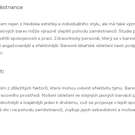
ěstnance
em nejen z hlediska estetiky a individuálního stylu, ale má také v
elových barev může výrazně zlepšit pohodu zaměstnanců. Studie p
větší spokojenosti s prací. Zdravotnický personál, který se v barevn
tí angažovanější a efektivnější. Barevné lékařské oblečení navíc pod
i.
ti
ním z důležitých faktorů, které mohou ovlivnit efektivitu týmu. Bar
o pracovního prostředí. Nošení oblečení ve stejných jasných barvách 
otnější a loajálnější jeden k druhému, což se projevuje v lepší spo
 vliv i na pohodu zaměstnanců, zvyšuje jejich sebevědomí a motivac