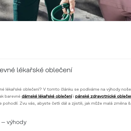
revné lékařské oblečení
evné lékařské oblečení? V tomto článku se podíváme na výhody noš
jak barevné
dámské lékařské oblečení
i
pánské zdravotnické obleče
e pohodlí. Zvu vás, abyste četli dál a zjistili, jak může malá změna 
 – výhody