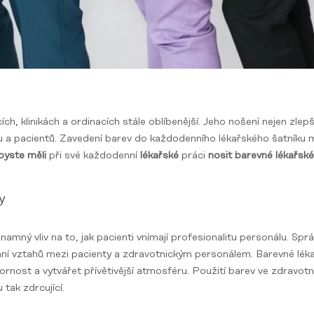
ch, klinikách a ordinacích stále oblíbenější. Jeho nošení nejen zlepš
u a pacientů. Zavedení barev do každodenního lékařského šatníku m
byste měli
při své každodenní
lékařské
práci
nosit barevné lékařsk
y
namný vliv na to, jak pacienti vnímají profesionalitu personálu. S
vání vztahů mezi pacienty a zdravotnickým personálem. Barevné lé
zornost a vytvářet přívětivější atmosféru. Použití barev ve zdravo
 tak zdrcující.