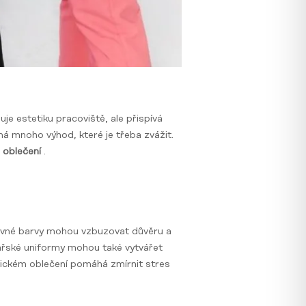
uje estetiku pracoviště, ale přispívá
á mnoho výhod, které je třeba zvážit.
é oblečení
.
právné barvy mohou vzbuzovat důvěru a
kařské uniformy mohou také vytvářet
tnickém oblečení pomáhá zmírnit stres