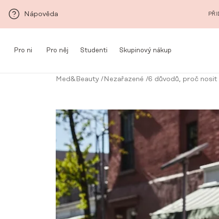
Přeskočit na hlavní obsah
Nápověda
PŘI
Pro ni
Pro něj
Studenti
Skupinový nákup
Med&Beauty
/
Nezařazené
/
6 důvodů, proč nosit