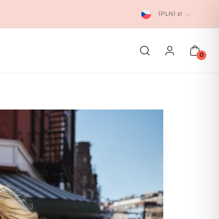
(PLN)
zł
0