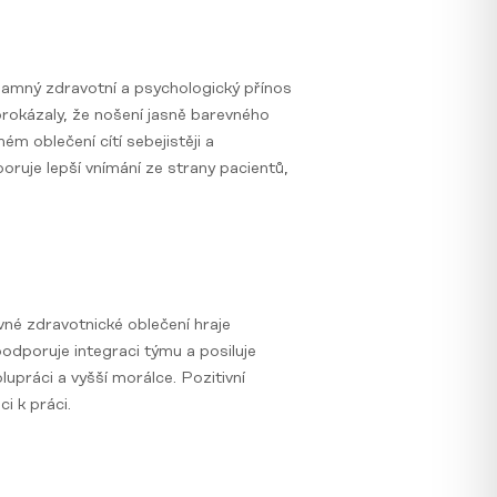
ýznamný zdravotní a psychologický přínos
rokázaly, že nošení jasně barevného
ém oblečení cítí sebejistěji a
poruje lepší vnímání ze strany pacientů,
evné zdravotnické oblečení hraje
podporuje integraci týmu a posiluje
lupráci a vyšší morálce. Pozitivní
i k práci.