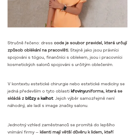
Stručně řečeno: dress
code je soubor pravidel, která určují
způsob oblékání na pracovišti.
Stejně jako jsou právníci
spojováni s tógou, finančníci s oblekem, jsou i pracovníci
kosmetických salonů spojováni s určitým oblečením.
V kontextu estetické chirurgie nebo estetické medicíny se
jedná především o tyto oblasti
křoviny
uniforma, která se
skládá z
blůzy
a
kalhot
. Jejich výběr samozřejmě není
náhodný, ale ladí s image značky salonu.
Jednotný vzhled zaměstnanců se promítá do lepšího
vnímání firmy –
klienti mají větší důvěru k lidem, kteří