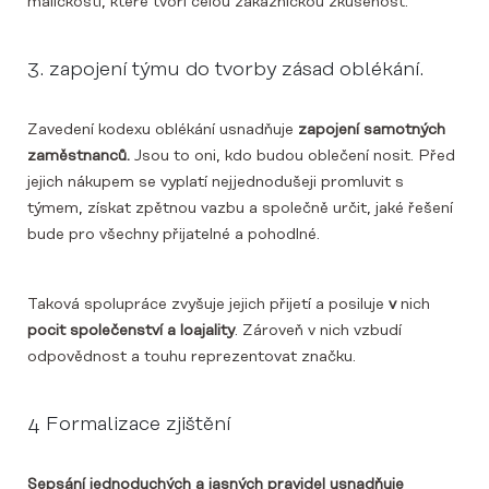
maličkosti, které tvoří celou zákaznickou zkušenost.
3. zapojení týmu do tvorby zásad oblékání.
Zavedení kodexu oblékání usnadňuje
zapojení samotných
zaměstnanců.
Jsou to oni, kdo budou oblečení nosit. Před
jejich nákupem se vyplatí nejjednodušeji promluvit s
týmem, získat zpětnou vazbu a společně určit, jaké řešení
bude pro všechny přijatelné a pohodlné.
Taková spolupráce zvyšuje jejich přijetí a posiluje
v
nich
pocit společenství a loajality
. Zároveň v nich vzbudí
odpovědnost a touhu reprezentovat značku.
4 Formalizace zjištění
Sepsání jednoduchých a jasných pravidel usnadňuje