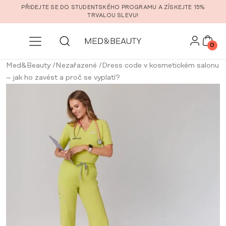
Přeskočit na hlavní obsah
PŘIDEJTE SE DO STUDENTSKÉHO PROGRAMU A ZÍSKEJTE 15%
TRVALOU SLEVU!
0
Med&Beauty
/
Nezařazené
/
Dress code v kosmetickém salonu
– jak ho zavést a proč se vyplatí?