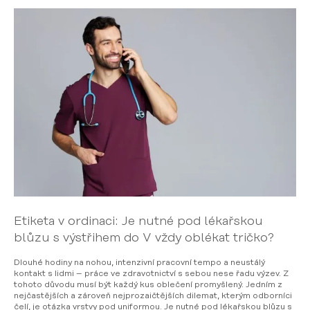
Etiketa v ordinaci: Je nutné pod lékařskou
blůzu s výstřihem do V vždy oblékat tričko?
Dlouhé hodiny na nohou, intenzivní pracovní tempo a neustálý
kontakt s lidmi – práce ve zdravotnictví s sebou nese řadu výzev. Z
tohoto důvodu musí být každý kus oblečení promyšlený. Jedním z
nejčastějších a zároveň nejprozaičtějších dilemat, kterým odborníci
čelí, je otázka vrstvy pod uniformou. Je nutné pod lékařskou blůzu s