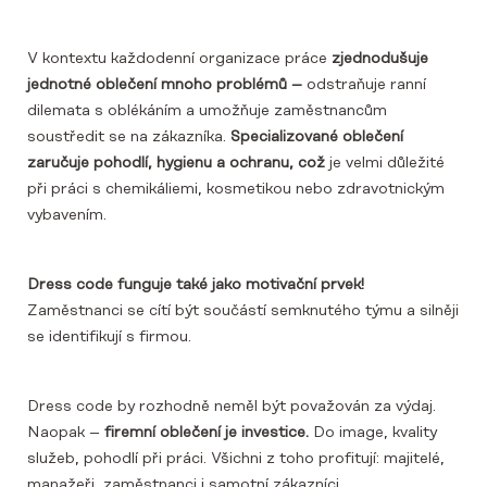
V kontextu každodenní organizace práce
zjednodušuje
jednotné oblečení mnoho problémů –
odstraňuje ranní
dilemata s oblékáním a umožňuje zaměstnancům
soustředit se na zákazníka.
Specializované oblečení
zaručuje pohodlí, hygienu a ochranu, což
je velmi důležité
při práci s chemikáliemi, kosmetikou nebo zdravotnickým
vybavením.
Dress code funguje také jako motivační prvek!
Zaměstnanci se cítí být součástí semknutého týmu a silněji
se identifikují s firmou.
Dress code by rozhodně neměl být považován za výdaj.
Naopak –
firemní oblečení je investice.
Do image, kvality
služeb, pohodlí při práci. Všichni z toho profitují: majitelé,
manažeři, zaměstnanci i samotní zákazníci.