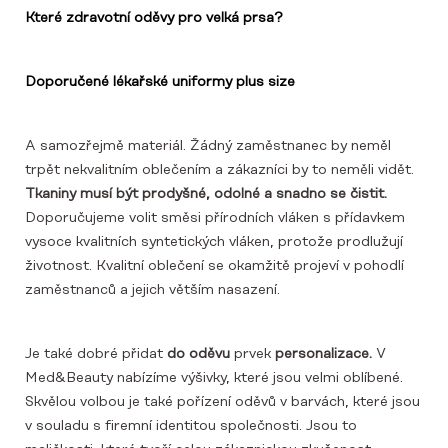
Které zdravotní oděvy pro velká prsa?
Doporučené lékařské uniformy plus size
A samozřejmě materiál. Žádný zaměstnanec by neměl
trpět nekvalitním oblečením a zákazníci by to neměli vidět.
Tkaniny musí být prodyšné, odolné a snadno se čistit.
Doporučujeme volit směsi přírodních vláken s přídavkem
vysoce kvalitních syntetických vláken, protože prodlužují
životnost. Kvalitní oblečení se okamžitě projeví v pohodlí
zaměstnanců a jejich větším nasazení.
Je také dobré přidat
do oděvu
prvek
personalizace.
V
Med&Beauty nabízíme výšivky, které jsou velmi oblíbené.
Skvělou volbou je také pořízení oděvů v barvách, které jsou
v souladu s firemní identitou společnosti. Jsou to