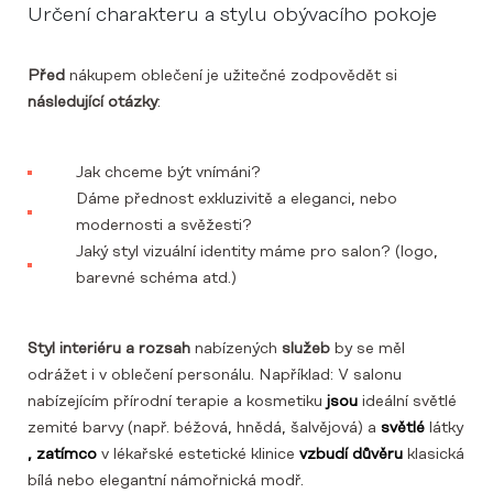
Určení charakteru a stylu obývacího pokoje
Před
nákupem oblečení je užitečné zodpovědět si
následující otázky
:
Jak chceme být vnímáni?
Dáme přednost exkluzivitě a eleganci, nebo
modernosti a svěžesti?
Jaký styl vizuální identity máme pro salon? (logo,
barevné schéma atd.)
Styl interiéru a rozsah
nabízených
služeb
by se měl
odrážet i v oblečení personálu. Například: V salonu
nabízejícím přírodní terapie a kosmetiku
jsou
ideální světlé
zemité barvy (např. béžová, hnědá, šalvějová) a
světlé
látky
, zatímco
v lékařské estetické klinice
vzbudí důvěru
klasická
bílá nebo elegantní námořnická modř.