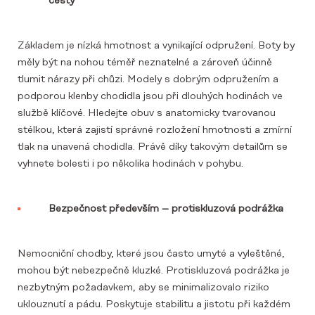
cesty
Základem je nízká hmotnost a vynikající odpružení. Boty by
měly být na nohou téměř neznatelné a zároveň účinně
tlumit nárazy při chůzi. Modely s dobrým odpružením a
podporou klenby chodidla jsou při dlouhých hodinách ve
službě klíčové. Hledejte obuv s anatomicky tvarovanou
stélkou, která zajistí správné rozložení hmotnosti a zmírní
tlak na unavená chodidla. Právě díky takovým detailům se
vyhnete bolesti i po několika hodinách v pohybu.
Bezpečnost především – protiskluzová podrážka
Nemocniční chodby, které jsou často umyté a vyleštěné,
mohou být nebezpečně kluzké. Protiskluzová podrážka je
nezbytným požadavkem, aby se minimalizovalo riziko
uklouznutí a pádu. Poskytuje stabilitu a jistotu při každém