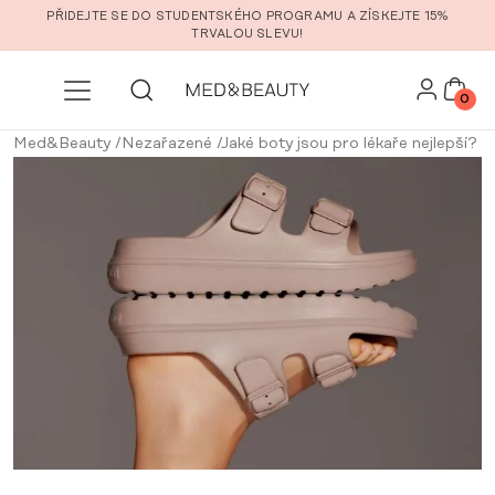
Přeskočit na hlavní obsah
PŘIDEJTE SE DO STUDENTSKÉHO PROGRAMU A ZÍSKEJTE 15%
TRVALOU SLEVU!
0
Med&Beauty
/
Nezařazené
/
Jaké boty jsou pro lékaře nejlepší?