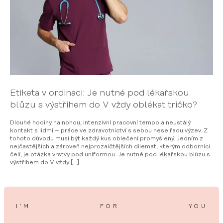
Etiketa v ordinaci: Je nutné pod lékařskou
blůzu s výstřihem do V vždy oblékat tričko?
Dlouhé hodiny na nohou, intenzivní pracovní tempo a neustálý
kontakt s lidmi – práce ve zdravotnictví s sebou nese řadu výzev. Z
tohoto důvodu musí být každý kus oblečení promyšlený. Jedním z
nejčastějších a zároveň nejprozaičtějších dilemat, kterým odborníci
čelí, je otázka vrstvy pod uniformou. Je nutné pod lékařskou blůzu s
výstřihem do V vždy […]
I’M
FOR
YOU