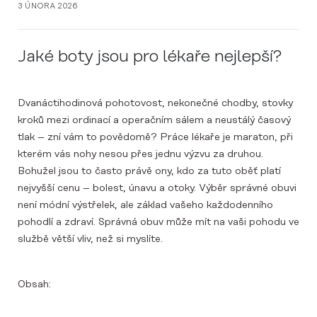
3 ÚNORA 2026
Jaké boty jsou pro lékaře nejlepší?
Dvanáctihodinová pohotovost, nekonečné chodby, stovky
kroků mezi ordinací a operačním sálem a neustálý časový
tlak – zní vám to povědomě? Práce lékaře je maraton, při
kterém vás nohy nesou přes jednu výzvu za druhou.
Bohužel jsou to často právě ony, kdo za tuto oběť platí
nejvyšší cenu – bolest, únavu a otoky. Výběr správné obuvi
není módní výstřelek, ale základ vašeho každodenního
pohodlí a zdraví. Správná obuv může mít na vaši pohodu ve
službě větší vliv, než si myslíte.
Obsah: