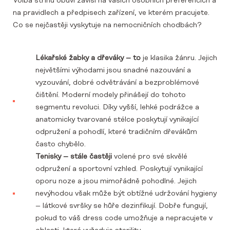
Volba střihu obuvi závisí na vašich osobních preferencích a
na pravidlech a předpisech zařízení, ve kterém pracujete.
Co se nejčastěji vyskytuje na nemocničních chodbách?
Lékařské žabky a dřeváky – to
je klasika žánru. Jejich
největšími výhodami jsou snadné nazouvání a
vyzouvání, dobré odvětrávání a bezproblémové
čištění. Moderní modely přinášejí do tohoto
segmentu revoluci. Díky vyšší, lehké podrážce a
anatomicky tvarované stélce poskytují vynikající
odpružení a pohodlí, které tradičním dřevákům
často chybělo.
Tenisky – stále častěji
volené pro své skvělé
odpružení a sportovní vzhled. Poskytují vynikající
oporu noze a jsou mimořádně pohodlné. Jejich
nevýhodou však může být obtížné udržování hygieny
– látkové svršky se hůře dezinfikují. Dobře fungují,
pokud to váš dress code umožňuje a nepracujete v