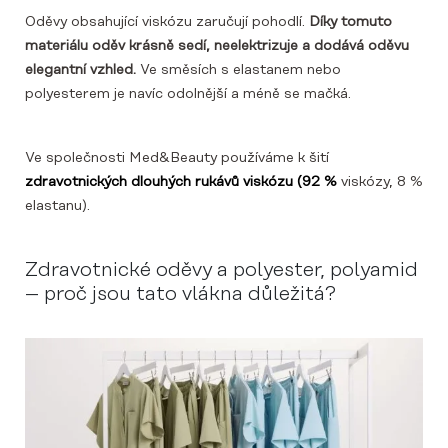
Oděvy obsahující viskózu zaručují pohodlí.
Díky tomuto
materiálu oděv krásně sedí, neelektrizuje a dodává oděvu
elegantní vzhled.
Ve směsích s elastanem nebo
polyesterem je navíc odolnější a méně se mačká.
Ve společnosti Med&Beauty používáme k šití
zdravotnických dlouhých rukávů viskózu (92 %
viskózy, 8 %
elastanu).
Zdravotnické oděvy a polyester, polyamid
– proč jsou tato vlákna důležitá?