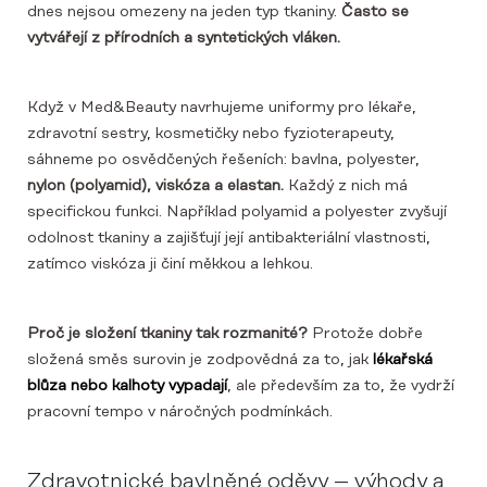
dnes nejsou omezeny na jeden typ tkaniny.
Často se
vytvářejí z přírodních a syntetických vláken.
Když v Med&Beauty navrhujeme uniformy pro lékaře,
zdravotní sestry, kosmetičky nebo fyzioterapeuty,
sáhneme po osvědčených řešeních: bavlna, polyester,
nylon (polyamid), viskóza a elastan.
Každý z nich má
specifickou funkci. Například polyamid a polyester zvyšují
odolnost tkaniny a zajišťují její antibakteriální vlastnosti,
zatímco viskóza ji činí měkkou a lehkou.
Proč je složení tkaniny tak rozmanité?
Protože dobře
složená směs surovin je zodpovědná za to, jak
lékařská
blůza nebo
kalhoty vypadají
, ale především za to, že vydrží
pracovní tempo v náročných podmínkách.
Zdravotnické bavlněné oděvy – výhody a