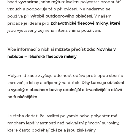
hned
vyvracíme jeden mýtus:
kvalitní polyester propouští
vzduch a podporuje tělo při cvičení. Ne nadarmo se
používá při
výrobě outdoorového oblečení.
V našem
případě je ideální pro
zdravotnické fleecové mikiny, které
jsou vystaveny zejména intenzivnímu používání.
Více informací o nich si můžete přečíst zde:
Novinka v
nabídce – lékařské fleecové mikiny
Polyamid zase zvyšuje odolnost oděvu proti opotřebení a
zároveň je lehký a příjemný na dotek.
Díky tomu je oblečení
s vysokým obsahem bavlny odolnější a trvanlivější a stává
se funkčnějším.
Je třeba dodat, že kvalitní polyamid nebo polyester má
mnohem lepší vlastnosti než nekvalitní přírodní suroviny,
které často podléhají zkáze a jsou získávány