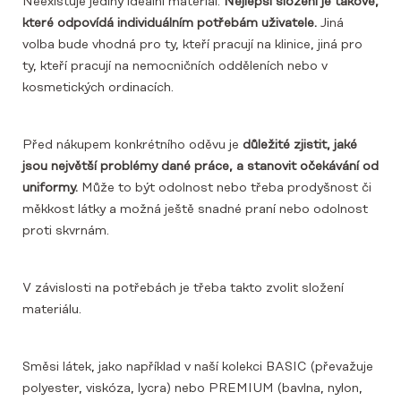
Neexistuje jediný ideální materiál.
Nejlepší složení je takové,
které odpovídá individuálním potřebám uživatele.
Jiná
volba bude vhodná pro ty, kteří pracují na klinice, jiná pro
ty, kteří pracují na nemocničních odděleních nebo v
kosmetických ordinacích.
Před nákupem konkrétního oděvu je
důležité zjistit, jaké
jsou největší problémy dané práce, a stanovit očekávání od
uniformy.
Může to být odolnost nebo třeba prodyšnost či
měkkost látky a možná ještě snadné praní nebo odolnost
proti skvrnám.
V závislosti na potřebách je třeba takto zvolit složení
materiálu.
Směsi látek, jako například v naší kolekci BASIC (převažuje
polyester, viskóza, lycra) nebo PREMIUM (bavlna, nylon,