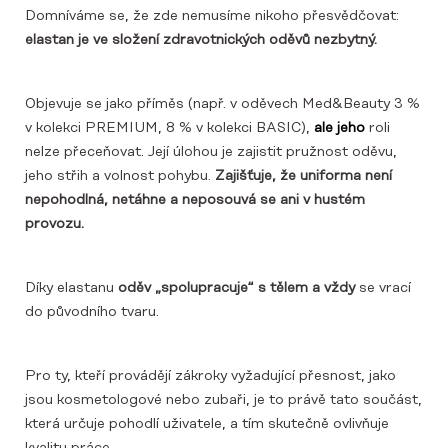
Domníváme se, že zde nemusíme nikoho přesvědčovat:
elastan je ve složení zdravotnických oděvů nezbytný.
Objevuje se jako příměs (např. v oděvech Med&Beauty 3 %
v kolekci PREMIUM, 8 % v kolekci BASIC),
ale jeho
roli
nelze přeceňovat. Její úlohou je zajistit pružnost oděvu,
jeho střih a volnost pohybu.
Zajišťuje, že uniforma není
nepohodlná, netáhne a neposouvá se ani v hustém
provozu.
Díky elastanu
oděv „spolupracuje“ s tělem a vždy
se vrací
do původního tvaru.
Pro ty, kteří provádějí zákroky vyžadující přesnost, jako
jsou kosmetologové nebo zubaři, je to právě tato součást,
která určuje pohodlí uživatele, a tím skutečně ovlivňuje