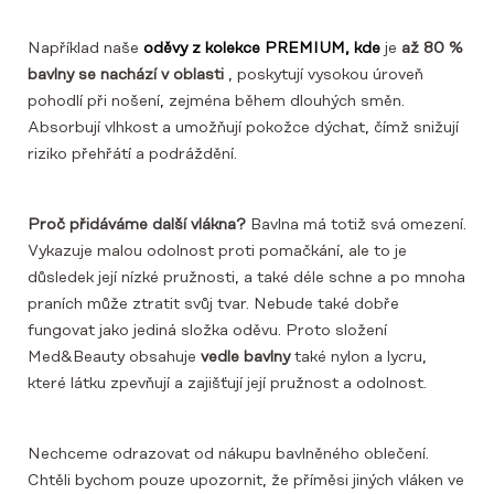
Například naše
oděvy z kolekce PREMIUM, kde
je
až 80 %
bavlny se nachází v oblasti
, poskytují vysokou úroveň
pohodlí při nošení, zejména během dlouhých směn.
Absorbují vlhkost a umožňují pokožce dýchat, čímž snižují
riziko přehřátí a podráždění.
Proč přidáváme další vlákna?
Bavlna má totiž svá omezení.
Vykazuje malou odolnost proti pomačkání, ale to je
důsledek její nízké pružnosti, a také déle schne a po mnoha
praních může ztratit svůj tvar. Nebude také dobře
fungovat jako jediná složka oděvu. Proto složení
Med&Beauty obsahuje
vedle bavlny
také nylon a lycru,
které látku zpevňují a zajišťují její pružnost a odolnost.
Nechceme odrazovat od nákupu bavlněného oblečení.
Chtěli bychom pouze upozornit, že příměsi jiných vláken ve