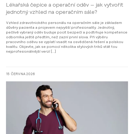
Lékařská čepice a operační oděv – jak vytvořit
jednotný vzhled na operačním sále?
Vzhled zdravotnického personálu na operačním sále je základem
důvěry pacienta a projevem nejvyšší profesionality. Jednotný,
pečlivě vybraný oděv buduje pocit bezpečí a podtrhuje kompetence
odborníka ještě předtím, než zazní první slova. Při výběru
pracovního oděvu se vyplatí vsadit na osvědčená řešení a polskou
kvalitu. Objevte, jak se pomocí několika stylových triků stát tou
nejprofesionálnější verzí […]
15 ČERVNA 2026