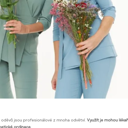
h oděvů jsou profesionálové z mnoha odvětví.
Využít je mohou lékaři
metické ordinace.