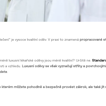
ečení“ je vysoce kvalitní oděv. V praxi to znamená
propracované stř
méně luxusní lékařské oděvy jsou méně kvalitní? Určitě ne.
Standard
sti a vzhledu.
Luxusní oděvy se však vyznačují střihy a povrchovým
jdete
.
 ve kterém můžete pohodlně a bezpečně provést zákrok, ale také jí