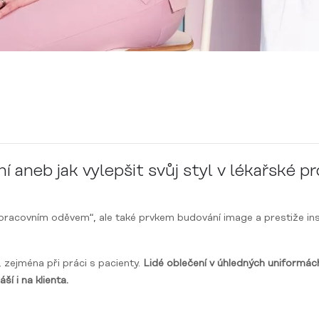
 aneb jak vylepšit svůj styl v lékařské pr
n „pracovním oděvem“, ale také prvkem budování image a prestiže in
, zejména při práci s pacienty.
Lidé oblečení v úhledných uniformách
ší i na klienta.