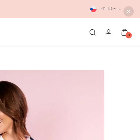
(PLN)
zł
0