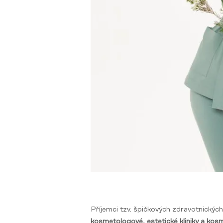
Příjemci tzv. špičkových zdravotnickýc
kosmetologové, estetické kliniky a kos