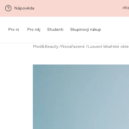
Přeskočit na hlavní obsah
Nápověda
PŘI
Pro ni
Pro něj
Studenti
Skupinový nákup
Med&Beauty
/
Nezařazené
/
Luxusní lékařské obleč