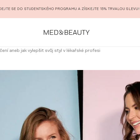
DEJTE SE DO STUDENTSKÉHO PROGRAMU A ZÍSKEJTE 15% TRVALOU SLEVU!
ení aneb jak vylepšit svůj styl v lékařské profesi