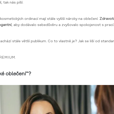
, tak nás píší.
kosmetických ordinací mají stále vyšší nároky na oblečení.
Zdravotn
egantní
, aby dodávalo sebedůvěru a zvyšovalo spokojenost s prací
nachází stále větší publikum. Co to vlastně je? Jak se liší od stan
 PREMIUM.
ké oblečení“?