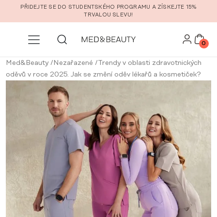
Přeskočit na hlavní obsah
PŘIDEJTE SE DO STUDENTSKÉHO PROGRAMU A ZÍSKEJTE 15%
TRVALOU SLEVU!
0
Med&Beauty
/
Nezařazené
/
Trendy v oblasti zdravotnických
oděvů v roce 2025. Jak se změní oděv lékařů a kosmetiček?