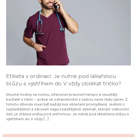
Etiketa v ordinaci: Je nutné pod lékařskou
blůzu s výstřihem do V vždy oblékat tričko?
Dlouhé hodiny na nohou, intenzivní pracovní tempo a neustálý
kontakt s lidmi – práce ve zdravotnictví s sebou nese řadu výzev. Z
tohoto důvodu musí být každý kus oblečení promyšlený. Jedním z
nejčastějších a zároveň nejprozaičtějších dilemat, kterým odborníci
čelí, je otázka vrstvy pod uniformou. Je nutné pod lékařskou blůzu s
výstřihem do V vždy […]