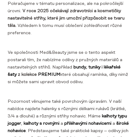
Pokračujeme v tématu personalizace, ale na pokročilejší
úrovni.
V roce 2025 očekávají zdravotníci a kosmetičky
nastavitelné střihy, které jim umožní přizpůsobit se tvaru
těla.
Vzhledem k tomu musí oblečení zohledňovat různé
preference.
Ve společnosti Med&Beauty jsme se o tento aspekt
postarali tím, že nabízíme oděvy z pružných materiálů a
nastavitelných střihů. Například
bundy
,
tuniky
i
lékařské
šaty
z kolekce
PREMIUM
které obsahují ramínka, díky nimž
si můžete sami upravit obvod oděvu.
Pozornost věnujeme také povrchovým úpravám. V naší
nabídce najdete halenky s různými délkami rukávů (krátké,
3/4 a dlouhé) a různými střihy nohavic. Máme
kalhoty typu
jogger
,
kalhoty s rovnými
a
přiléhavými nohavicemi
a
široké
nohavice
. Představujeme také praktické kapsy – oděvy jich