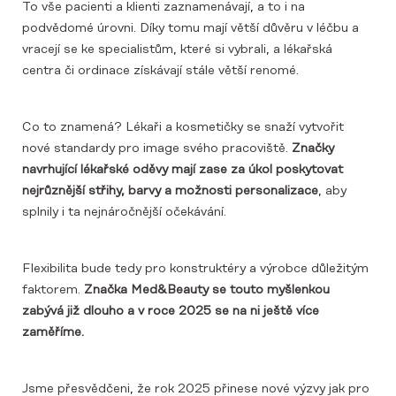
To vše pacienti a klienti zaznamenávají, a to i na
podvědomé úrovni. Díky tomu mají větší důvěru v léčbu a
vracejí se ke specialistům, které si vybrali, a lékařská
centra či ordinace získávají stále větší renomé.
Co to znamená? Lékaři a kosmetičky se snaží vytvořit
nové standardy pro image svého pracoviště.
Značky
navrhující lékařské oděvy mají zase za úkol poskytovat
nejrůznější střihy, barvy a možnosti personalizace
, aby
splnily i ta nejnáročnější očekávání.
Flexibilita bude tedy pro konstruktéry a výrobce důležitým
faktorem.
Značka Med&Beauty se touto myšlenkou
zabývá již dlouho a v roce 2025 se na ni ještě více
zaměříme.
Jsme přesvědčeni, že rok 2025 přinese nové výzvy jak pro