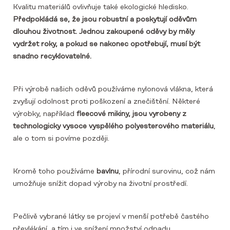
Kvalitu materiálů ovlivňuje také ekologické hledisko.
Předpokládá se, že jsou robustní a poskytují oděvům
dlouhou životnost. Jednou zakoupené oděvy by měly
vydržet roky, a pokud se nakonec opotřebují, musí být
snadno recyklovatelné.
Při výrobě našich oděvů používáme nylonová vlákna, která
zvyšují odolnost proti poškození a znečištění. Některé
výrobky, například
fleecové mikiny, jsou vyrobeny z
technologicky vysoce vyspělého polyesterového materiálu
,
ale o tom si povíme později.
Kromě toho používáme
bavlnu
, přírodní surovinu, což nám
umožňuje snížit dopad výroby na životní prostředí.
Pečlivě vybrané látky se projeví v menší potřebě častého
převlékání, a tím i ve snížení množství odpadu.