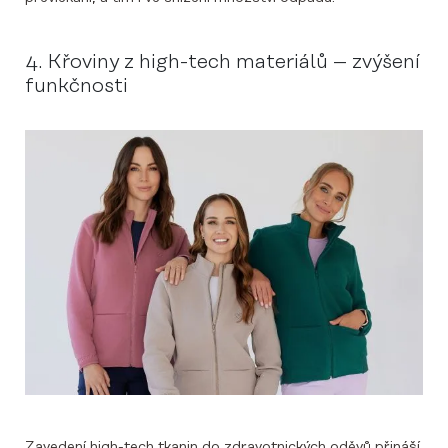
4. Křoviny z high-tech materiálů – zvýšení
funkčnosti
Zavedení high-tech tkanin do zdravotnických oděvů přináší