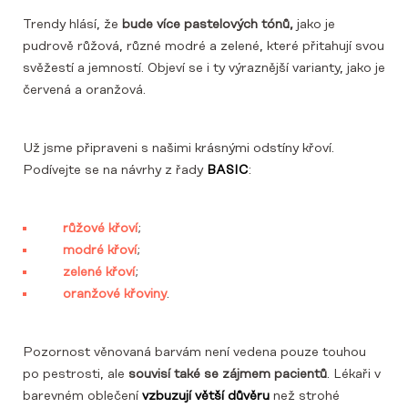
Trendy hlásí, že
bude více pastelových tónů,
jako je
pudrově růžová, různé modré a zelené, které přitahují svou
svěžestí a jemností. Objeví se i ty výraznější varianty, jako je
červená a oranžová.
Už jsme připraveni s našimi krásnými odstíny křoví.
Podívejte se na návrhy z řady
BASIC
:
růžové křoví
;
modré křoví
;
zelené křoví
;
oranžové křoviny
.
Pozornost věnovaná barvám není vedena pouze touhou
po pestrosti, ale
souvisí také se zájmem pacientů
. Lékaři v
barevném oblečení
vzbuzují větší důvěru
než strohé