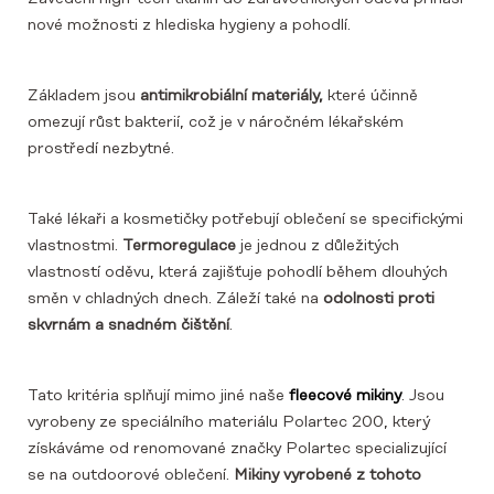
nové možnosti z hlediska hygieny a pohodlí.
Základem jsou
antimikrobiální materiály,
které účinně
omezují růst bakterií, což je v náročném lékařském
prostředí nezbytné.
Také lékaři a kosmetičky potřebují oblečení se specifickými
vlastnostmi.
Termoregulace
je jednou z důležitých
vlastností oděvu, která zajišťuje pohodlí během dlouhých
směn v chladných dnech. Záleží také na
odolnosti proti
skvrnám a snadném čištění
.
Tato kritéria splňují mimo jiné naše
fleecové mikiny
. Jsou
vyrobeny ze speciálního materiálu Polartec 200, který
získáváme od renomované značky Polartec specializující
se na outdoorové oblečení.
Mikiny vyrobené z tohoto