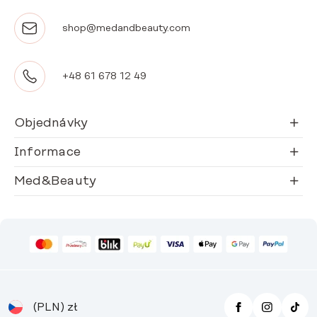
shop@medandbeauty.com
+48 61 678 12 49
Objednávky
Informace
Med&Beauty
(PLN)
zł