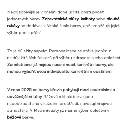
Nejpůsobivější je v dnešní době určitě dostupnost
jednotných barev.
Zdravotnické blůzy
,
kalhoty
nebo
dlouhé
rukávy
se dodávají v široké škále barev, což umožňuje jejich
výběr podle přání.
To je důležitý aspekt. Personalizace se stává jedním z
nejdůležitějších faktorů při výběru zdravotnického oblečení.
Zaměstnanci již nejsou nuceni nosit konkrétní barvy, ale
mohou vyjádřit svou individualitu konkrétním odstínem.
V roce 2025 se barvy křovin pohybují mezi neutrálními a
odvážnějšími tóny.
Béžová a khaki barva jsou
nepostradatelné v každém prostředí; navozují hřejivou
atmosféru. V Med&Beauty již máme výběr oblečení v
béžové
barvě.