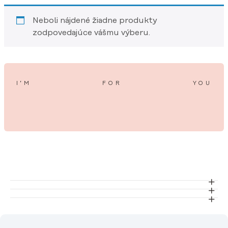
Neboli nájdené žiadne produkty
zodpovedajúce vášmu výberu.
I’M
FOR
YOU