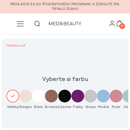
Prejsť na hlavný obsah
PRIHLÁSTE SA DO ŠTUDENTSKÉHO PROGRAMU A ZÍSKAJTE 15%
TRVALÚ ZĽAVU!
0
Med&Beauty
/
Vyberte si farbu
Všetky
Beiges
Biela
Browns
Czernie
Fialky
Greys
Modrá
Ruže
Zel