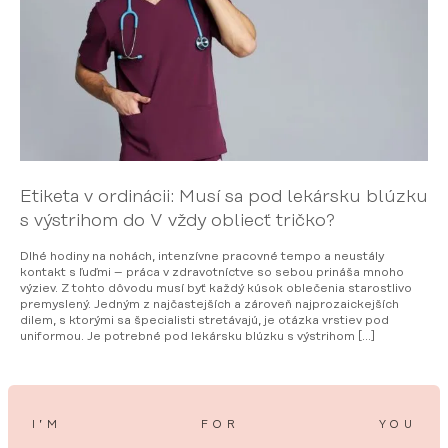
Etiketa v ordinácii: Musí sa pod lekársku blúzku
s výstrihom do V vždy obliecť tričko?
Dlhé hodiny na nohách, intenzívne pracovné tempo a neustály
kontakt s ľuďmi – práca v zdravotníctve so sebou prináša mnoho
výziev. Z tohto dôvodu musí byť každý kúsok oblečenia starostlivo
premyslený. Jedným z najčastejších a zároveň najprozaickejších
dilem, s ktorými sa špecialisti stretávajú, je otázka vrstiev pod
uniformou. Je potrebné pod lekársku blúzku s výstrihom […]
I’M
FOR
YOU