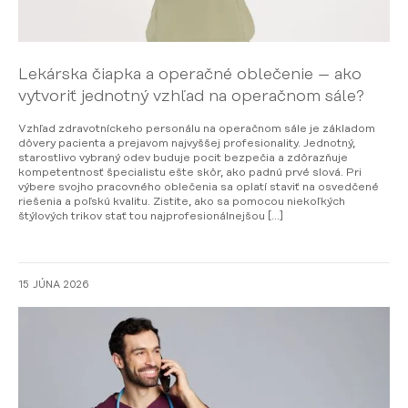
Lekárska čiapka a operačné oblečenie – ako
vytvoriť jednotný vzhľad na operačnom sále?
Vzhľad zdravotníckeho personálu na operačnom sále je základom
dôvery pacienta a prejavom najvyššej profesionality. Jednotný,
starostlivo vybraný odev buduje pocit bezpečia a zdôrazňuje
kompetentnosť špecialistu ešte skôr, ako padnú prvé slová. Pri
výbere svojho pracovného oblečenia sa oplatí staviť na osvedčené
riešenia a poľskú kvalitu. Zistite, ako sa pomocou niekoľkých
štýlových trikov stať tou najprofesionálnejšou […]
15 JÚNA 2026