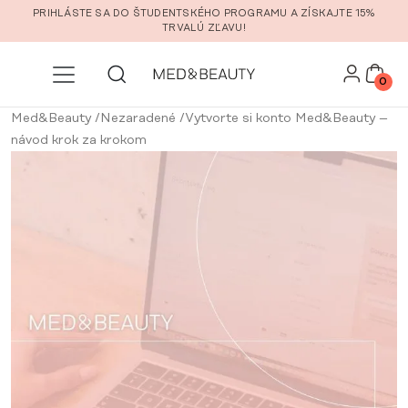
Prejsť na hlavný obsah
PRIHLÁSTE SA DO ŠTUDENTSKÉHO PROGRAMU A ZÍSKAJTE 15%
TRVALÚ ZĽAVU!
0
Med&Beauty
/
Nezaradené
/
Vytvorte si konto Med&Beauty –
návod krok za krokom