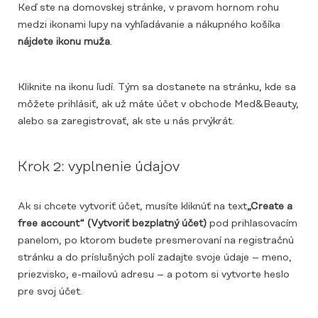
Keď ste na domovskej stránke, v pravom hornom rohu
medzi ikonami lupy na vyhľadávanie a nákupného košíka
nájdete ikonu muža
.
Kliknite na ikonu ľudí. Tým sa dostanete na stránku, kde sa
môžete prihlásiť, ak už máte účet v obchode Med&Beauty,
alebo sa zaregistrovať, ak ste u nás prvýkrát.
Krok 2: vyplnenie údajov
Ak si chcete vytvoriť účet, musíte kliknúť na text
„Create a
free account“ (Vytvoriť bezplatný účet)
pod prihlasovacím
panelom, po ktorom budete presmerovaní na registračnú
stránku a do príslušných polí zadajte svoje údaje – meno,
priezvisko, e-mailovú adresu – a potom si vytvorte heslo
pre svoj účet.