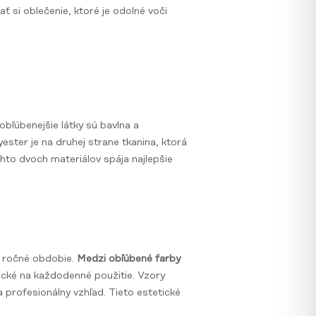
si oblečenie, ktoré je odolné voči
bľúbenejšie látky sú bavlna a
yester je na druhej strane tkanina, ktorá
hto dvoch materiálov spája najlepšie
o ročné obdobie.
Medzi obľúbené farby
ktické na každodenné použitie. Vzory
 profesionálny vzhľad. Tieto estetické
.