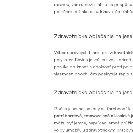
mikinou, vám umožní ľahko sa prispôsob
pokrčeniu a ľahko sa udržiava, čo uľah
Zdravotnícke oblečenie na jese
Výber správnych tkanín pre zdravotnícke
polyester. Bavlna je vďaka svojej prirod
ponúka pružnosť a odolnosť proti pokrč
vlastnosti oboch, čím poskytuje teplo a
Zdravotnícke oblečenie na jese
Počas jesennej sezóny sa farebnosť le
patrí bordová, tmavozelená a klasické 
môžu byť jemné, napríklad jemné prúžky
voľby umožňujú zdravotníckym pracovní