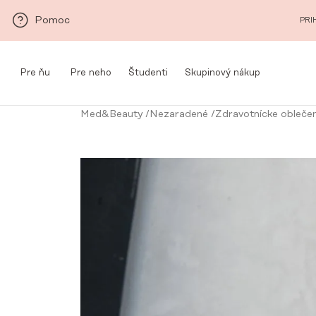
Prejsť na hlavný obsah
Pomoc
PRI
Pre ňu
Pre neho
Študenti
Skupinový nákup
Med&Beauty
/
Nezaradené
/
Zdravotnícke oblečen