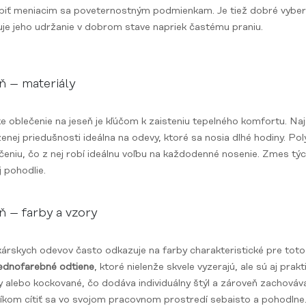
iť meniacim sa poveternostným podmienkam. Je tiež dobré vyberať 
čuje jeho udržanie v dobrom stave napriek častému praniu.
ň – materiály
 oblečenie na jeseň je kľúčom k zaisteniu tepelného komfortu. Najo
zenej priedušnosti ideálna na odevy, ktoré sa nosia dlhé hodiny. Pol
eniu, čo z nej robí ideálnu voľbu na každodenné nosenie. Zmes týc
j pohodlie.
ň – farby a vzory
kárskych odevov často odkazuje na farby charakteristické pre tot
jednofarebné odtiene
, ktoré nielenže skvele vyzerajú, ale sú aj pra
 alebo kockované, čo dodáva individuálny štýl a zároveň zachováva
kom cítiť sa vo svojom pracovnom prostredí sebaisto a pohodlne