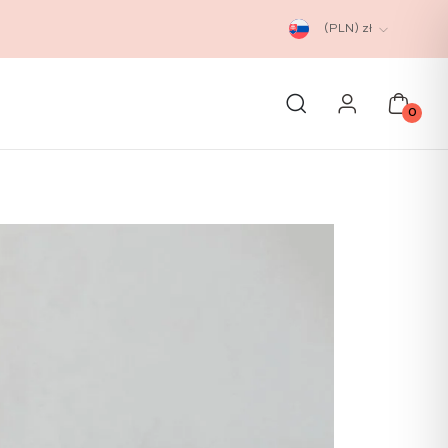
(PLN)
zł
0