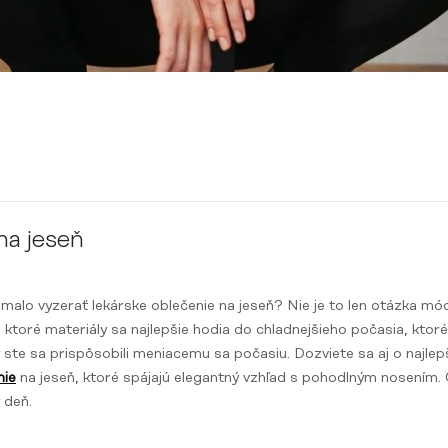
na jeseň
 malo vyzerať lekárske oblečenie na jeseň? Nie je to len otázka mó
 ktoré materiály sa najlepšie hodia do chladnejšieho počasia, ktoré 
by ste sa prispôsobili meniacemu sa počasiu. Dozviete sa aj o najl
nie
na jeseň, ktoré spájajú elegantný vzhľad s pohodlným nosením. Čít
ý deň.