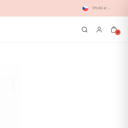
(PLN)
zł
0