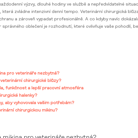
každodenní výzvy, dlouhé hodiny ve službě a nepředvídatelné situac
, která zvládne intenzivní denní tempo. Veterinární chirurgická blůza
chranu a zároveň vypadat profesionálně. A co kdyby navíc dokázal
 správného oblečení je rozhodnutí, které ovlivňuje vaše pohodlí, bez
ina pro veterináře nezbytná?
veterinární chirurgické blůzy?
da, funkčnost a lepší pracovní atmosféra
hirurgické halenky?
kiny, aby vyhovovala vašim potřebám?
terinární chirurgickou mikinu?
á mikina pro veterináře nezbytná?