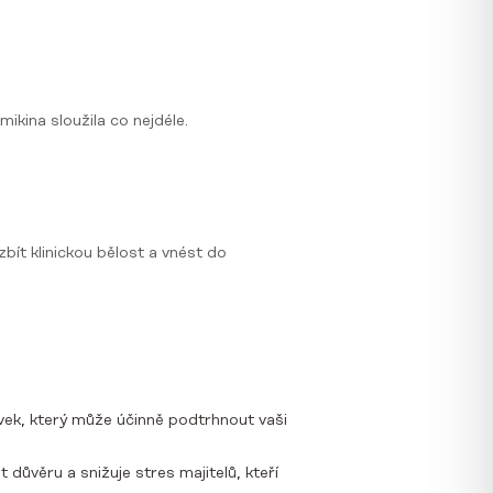
ikina sloužila co nejdéle.
bít klinickou bělost a vnést do
rvek, který může účinně podtrhnout vaši
důvěru a snižuje stres majitelů, kteří