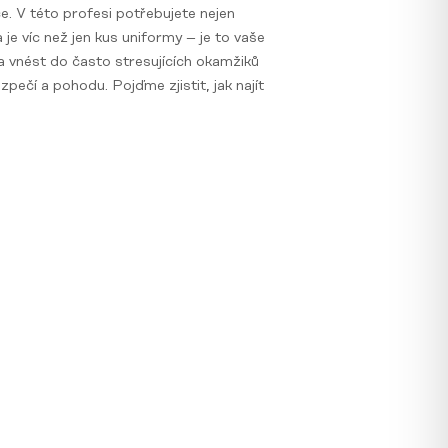
e. V této profesi potřebujete nejen
 je víc než jen kus uniformy – je to vaše
a vnést do často stresujících okamžiků
pečí a pohodu. Pojďme zjistit, jak najít