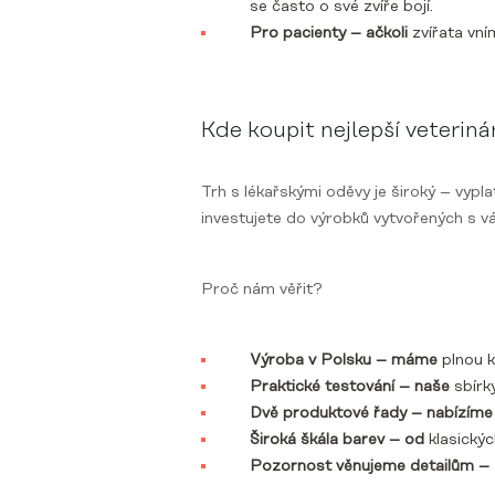
se často o své zvíře bojí.
Pro pacienty – ačkoli
zvířata vní
Kde koupit nejlepší veteriná
Trh s lékařskými oděvy je široký – vyp
investujete do výrobků vytvořených s vá
Proč nám věřit?
Výroba v Polsku – máme
plnou k
Praktické testování – naše
sbírk
Dvě produktové řady – nabízíme
Široká škála barev – od
klasický
Pozornost věnujeme detailům –