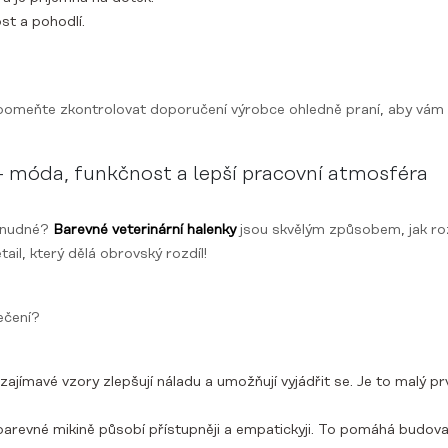
t a pohodlí.
apomeňte zkontrolovat doporučení výrobce ohledně praní, aby vám m
– móda, funkčnost a lepší pracovní atmosféra
t nudné?
Barevné veterinární halenky
jsou skvělým způsobem, jak roz
ail, který dělá obrovský rozdíl!
ečení?
zajímavé vzory zlepšují náladu a umožňují vyjádřit se. Je to malý p
barevné mikině působí přístupněji a empatickyji. To pomáhá budovat 