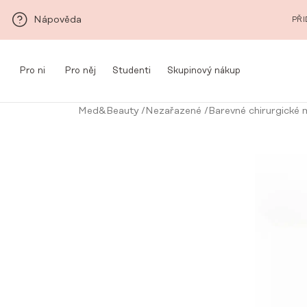
Přeskočit na hlavní obsah
Nápověda
PŘI
Pro ni
Pro něj
Studenti
Skupinový nákup
Med&Beauty
/
Nezařazené
/
Barevné chirurgické m