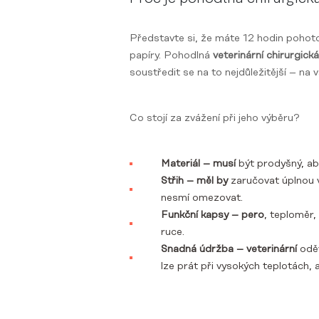
Představte si, že máte 12 hodin pohotov
papíry. Pohodlná
veterinární chirurgick
soustředit se na to nejdůležitější – na 
Co stojí za zvážení při jeho výběru?
Materiál – musí
být prodyšný, aby
Střih – měl by
zaručovat úplnou 
nesmí omezovat.
Funkční kapsy – pero
, teploměr,
ruce.
Snadná údržba – veterinární
oděv
lze prát při vysokých teplotách, a