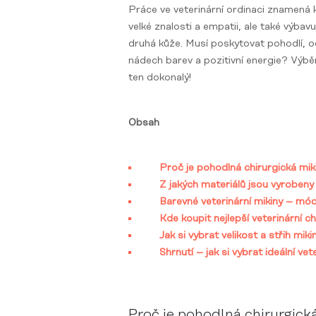
Práce ve veterinární ordinaci znamená 
velké znalosti a empatii, ale také výbavu
druhá kůže. Musí poskytovat pohodlí, o
nádech barev a pozitivní energie? Výběr
ten dokonalý!
Obsah
Proč je pohodlná chirurgická mik
Z jakých materiálů jsou vyrobeny 
Barevné veterinární mikiny – mó
Kde koupit nejlepší veterinární c
Jak si vybrat velikost a střih mi
Shrnutí – jak si vybrat ideální ve
Proč je pohodlná chirurgick