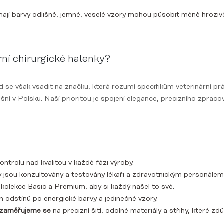
mají barvy odlišně, jemné, veselé vzory mohou působit méně hrozivě 
rní chirurgické halenky?
latí se však vsadit na značku, která rozumí specifikům veterinární
šní v Polsku. Naší prioritou je spojení elegance, precizního zprac
ontrolu nad kvalitou v každé fázi výroby.
y jsou konzultovány a testovány lékaři a zdravotnickým personálem
kolekce Basic a Premium, aby si každý našel to své.
ch odstínů po energické barvy a jedinečné vzory.
 zaměřujeme se
na precizní šití, odolné materiály a střihy, které zdů