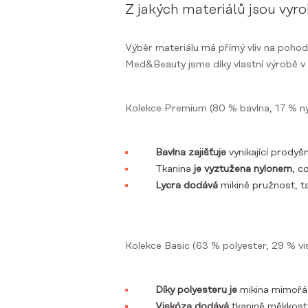
Z jakých materiálů jsou vyro
Výběr materiálu má přímý vliv na pohodl
Med&Beauty jsme díky vlastní výrobě v 
Kolekce Premium (80 % bavlna, 17 % nylon
Bavlna zajišťuje
vynikající prodyš
Tkanina
je vyztužena nylonem
, c
Lycra dodává
mikině pružnost, t
Kolekce Basic (63 % polyester, 29 % vis
Díky polyesteru je
mikina mimořád
Viskóza dodává
tkanině měkkost 