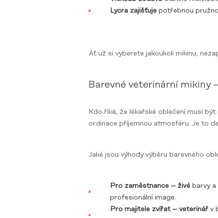
Lycra zajišťuje
potřebnou pružnos
Ať už si vyberete jakoukoli mikinu, nez
Barevné veterinární mikiny 
Kdo říká, že lékařské oblečení musí bý
ordinace příjemnou atmosféru. Je to det
Jaké jsou výhody výběru barevného obl
Pro zaměstnance – živé
barvy a 
profesionální image.
Pro majitele zvířat – veterinář
v 