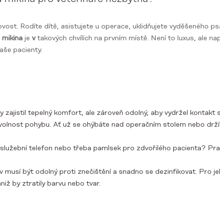
ost. Rodíte dítě, asistujete u operace, uklidňujete vyděšeného psa
á mikina
je
v
takových chvílích na prvním místě. Není to luxus, ale 
vaše pacienty.
 zajistil tepelný komfort, ale zároveň odolný, aby vydržel kontakt 
volnost pohybu. Ať už se ohýbáte nad operačním stolem nebo drží
 služební telefon nebo třeba pamlsek pro zdvořilého pacienta? Pr
 musí být odolný proti znečištění a snadno se dezinfikovat. Pro jeh
niž by ztratily barvu nebo tvar.