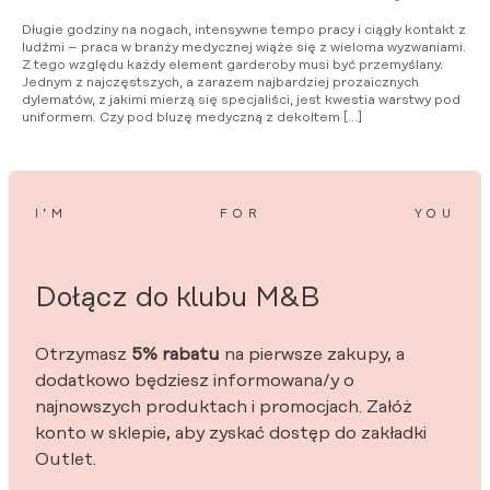
Długie godziny na nogach, intensywne tempo pracy i ciągły kontakt z
ludźmi – praca w branży medycznej wiąże się z wieloma wyzwaniami.
Z tego względu każdy element garderoby musi być przemyślany.
Jednym z najczęstszych, a zarazem najbardziej prozaicznych
dylematów, z jakimi mierzą się specjaliści, jest kwestia warstwy pod
uniformem. Czy pod bluzę medyczną z dekoltem […]
I’M
FOR
YOU
Dołącz do klubu M&B
Otrzymasz
5% rabatu
na pierwsze zakupy, a
dodatkowo będziesz informowana/y o
najnowszych produktach i promocjach. Załóż
konto w sklepie, aby zyskać dostęp do zakładki
Outlet.