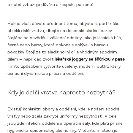
o sobě vzbuzuje důvěru a respekt pacientů.
Pokud však dáváte přednost tomu, abyste si pod tričko
oblékli další vrstvu, dbejte na dokonalé sladění barev.
Nejlépe se osvědčují základní odstíny, jako je klasická bílá,
černá nebo barvy, které dokonale splývají s barvou
pokožky. Stojí za to sladit horní díl s vhodným spodním
dílem – například zvolit
lékařské joggery se šňůrkou v pase
.
Tímto způsobem vytvoříte ucelený, moderní outfit, který
usnadní dynamickou práci na oddělení.
Kdy je další vrstva naprosto nezbytná?
Existují konkrétní obory a oddělení, kde je nošení spodní
vrstvy nebo zcela zakryté uniformy nezbytností. V čele
jsou zde infekční oddělení a operační sály, kde platí přísné
hygienicko-epidemiologické normy. V těchto místech je