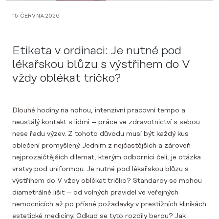
15 ČERVNA 2026
Etiketa v ordinaci: Je nutné pod
lékařskou blůzu s výstřihem do V
vždy oblékat tričko?
Dlouhé hodiny na nohou, intenzivní pracovní tempo a
neustálý kontakt s lidmi – práce ve zdravotnictví s sebou
nese řadu výzev. Z tohoto důvodu musí být každý kus
oblečení promyšlený. Jedním z nejčastějších a zároveň
nejprozaičtějších dilemat, kterým odborníci čelí, je otázka
vrstvy pod uniformou. Je nutné pod lékařskou blůzu s
výstřihem do V vždy oblékat tričko? Standardy se mohou
diametrálně lišit – od volných pravidel ve veřejných
nemocnicích až po přísné požadavky v prestižních klinikách
estetické medicíny. Odkud se tyto rozdíly berou? Jak