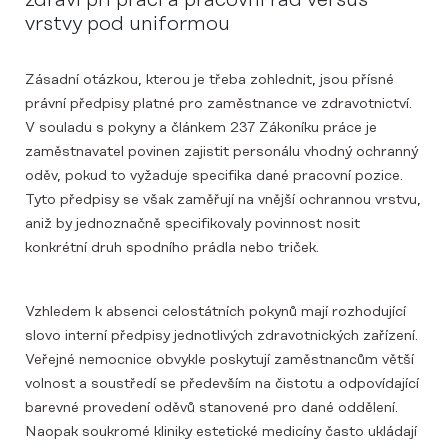
vrstvy pod uniformou
Zásadní otázkou, kterou je třeba zohlednit, jsou přísné
právní předpisy platné pro zaměstnance ve zdravotnictví.
V souladu s pokyny a článkem 237 Zákoníku práce je
zaměstnavatel povinen zajistit personálu vhodný ochranný
oděv, pokud to vyžaduje specifika dané pracovní pozice.
Tyto předpisy se však zaměřují na vnější ochrannou vrstvu,
aniž by jednoznačně specifikovaly povinnost nosit
konkrétní druh spodního prádla nebo triček.
Vzhledem k absenci celostátních pokynů mají rozhodující
slovo interní předpisy jednotlivých zdravotnických zařízení.
Veřejné nemocnice obvykle poskytují zaměstnancům větší
volnost a soustředí se především na čistotu a odpovídající
barevné provedení oděvů stanovené pro dané oddělení.
Naopak soukromé kliniky estetické medicíny často ukládají