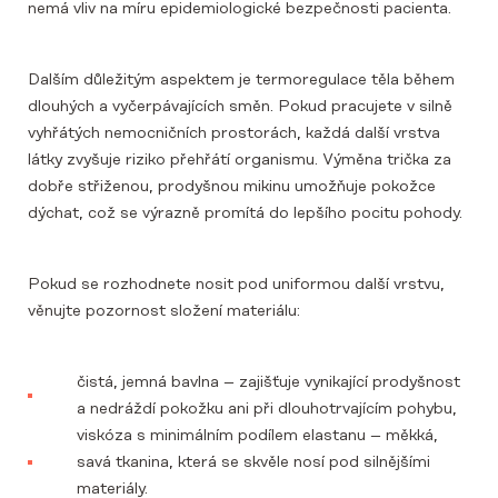
nemá vliv na míru epidemiologické bezpečnosti pacienta.
Dalším důležitým aspektem je termoregulace těla během
dlouhých a vyčerpávajících směn. Pokud pracujete v silně
vyhřátých nemocničních prostorách, každá další vrstva
látky zvyšuje riziko přehřátí organismu. Výměna trička za
dobře střiženou, prodyšnou mikinu umožňuje pokožce
dýchat, což se výrazně promítá do lepšího pocitu pohody.
Pokud se rozhodnete nosit pod uniformou další vrstvu,
věnujte pozornost složení materiálu:
čistá, jemná bavlna – zajišťuje vynikající prodyšnost
a nedráždí pokožku ani při dlouhotrvajícím pohybu,
viskóza s minimálním podílem elastanu – měkká,
savá tkanina, která se skvěle nosí pod silnějšími
materiály.