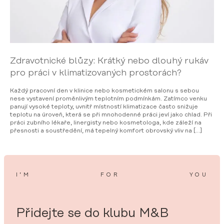
Zdravotnické blůzy: Krátký nebo dlouhý rukáv
pro práci v klimatizovaných prostorách?
Každý pracovní den v klinice nebo kosmetickém salonu s sebou
nese vystavení proměnlivým teplotním podmínkám. Zatímco venku
panují vysoké teploty, uvnitř místností klimatizace často snižuje
teplotu na úroveň, která se při mnohodenné práci jeví jako chlad. Při
práci zubního lékaře, linergisty nebo kosmetologa, kde záleží na
přesnosti a soustředění, má tepelný komfort obrovský vliv na […]
I’M
FOR
YOU
Přidejte se do klubu M&B