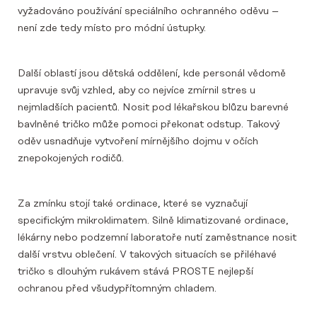
vyžadováno používání speciálního ochranného oděvu –
není zde tedy místo pro módní ústupky.
Další oblastí jsou dětská oddělení, kde personál vědomě
upravuje svůj vzhled, aby co nejvíce zmírnil stres u
nejmladších pacientů. Nosit pod lékařskou blůzu barevné
bavlněné tričko může pomoci překonat odstup. Takový
oděv usnadňuje vytvoření mírnějšího dojmu v očích
znepokojených rodičů.
Za zmínku stojí také ordinace, které se vyznačují
specifickým mikroklimatem. Silně klimatizované ordinace,
lékárny nebo podzemní laboratoře nutí zaměstnance nosit
další vrstvu oblečení. V takových situacích se přiléhavé
tričko s dlouhým rukávem stává PROSTE nejlepší
ochranou před všudypřítomným chladem.