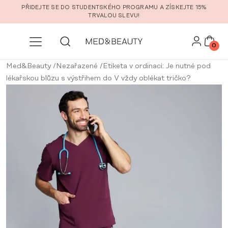
Přeskočit na hlavní obsah
PŘIDEJTE SE DO STUDENTSKÉHO PROGRAMU A ZÍSKEJTE 15%
TRVALOU SLEVU!
0
Med&Beauty
/
Nezařazené
/
Etiketa v ordinaci: Je nutné pod
lékařskou blůzu s výstřihem do V vždy oblékat tričko?