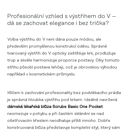
Profesionální vzhled s výstřihem do V –
dá se zachovat elegance i bez trička?
Volba výstřihu do V není dána pouze módou, ale
především promyšlenou konstrukcí oděvu. Správně
tvarovaný výstřih do V opticky zeštíhluje krk, prodlužuje
trup a skvěle harmonizuje proporce postavy. Díky tomuto
střihu působí postava lehčeji, což je obrovskou výhodou
například v kosmetickém průmyslu.
Klíčem k zachování profesionality bez podvlékacího prádla
je správná hloubka výstřihu pod krkem. Ideálně navržená
dámská lékařská blůza Scrubs Basic One Pocket
neomezuje v pohybu a při častém sklánění se nad
ošetřovacím křeslem neodhaluje příliš mnoho. Dobře
konstruovaná blůza představuje kompletní styl, který sám