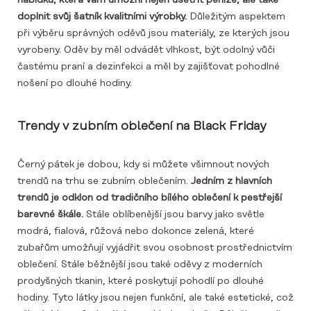
nabídku, která vám umožní nejen ušetřit peníze, ale také
doplnit svůj šatník kvalitními výrobky.
Důležitým aspektem
při výběru správných oděvů jsou materiály, ze kterých jsou
vyrobeny. Oděv by měl odvádět vlhkost, být odolný vůči
častému praní a dezinfekci a měl by zajišťovat pohodlné
nošení po dlouhé hodiny.
Trendy v zubním oblečení na Black Friday
Černý pátek je dobou, kdy si můžete všimnout nových
trendů na trhu se zubním oblečením.
Jedním z hlavních
trendů je odklon od tradičního bílého oblečení k pestřejší
barevné škále.
Stále oblíbenější jsou barvy jako světle
modrá, fialová, růžová nebo dokonce zelená, které
zubařům umožňují vyjádřit svou osobnost prostřednictvím
oblečení. Stále běžnější jsou také oděvy z moderních
prodyšných tkanin, které poskytují pohodlí po dlouhé
hodiny. Tyto látky jsou nejen funkční, ale také estetické, což