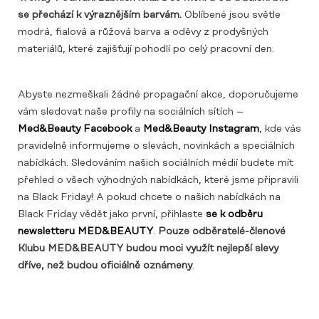
se přechází k výraznějším barvám.
Oblíbené jsou světle
modrá, fialová a růžová barva a oděvy z prodyšných
materiálů, které zajišťují pohodlí po celý pracovní den.
Abyste nezmeškali žádné propagační akce, doporučujeme
vám sledovat naše profily na sociálních sítích –
Med&Beauty Facebook
a
Med&Beauty Instagram
, kde vás
pravidelně informujeme o slevách, novinkách a speciálních
nabídkách. Sledováním našich sociálních médií budete mít
přehled o všech výhodných nabídkách, které jsme připravili
na Black Friday! A pokud chcete o našich nabídkách na
Black Friday vědět jako první, přihlaste
se k odběru
newsletteru MED&BEAUTY
.
Pouze odběratelé-členové
Klubu MED&BEAUTY budou moci využít nejlepší slevy
dříve, než budou oficiálně oznámeny
.