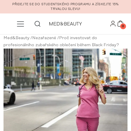
Přeskočit na hlavní obsah
PŘIDEJTE SE DO STUDENTSKÉHO PROGRAMU A ZÍSKEJTE 15%
TRVALOU SLEVU!
0
Med&Beauty
/
Nezařazené
/
Proč investovat do
profesionálního zubařského oblečení během Black Friday?