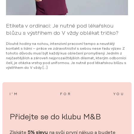
Etiketa v ordinaci: Je nutné pod lékařskou
blůzu s výstřihem do V vždy oblékat tričko?
Dlouhé hodiny na nohou, intenzivní pracovní tempo a neustálý
kontakt s lidmi – práce ve zdravotnictví s sebou nese řadu výzev. Z
tohoto důvodu musí být každý kus oblečení promyšlený. Jedním z
nejčastějších a zároveň nejprozaičtějších dilemat, kterým odborníci
čelí, je otázka vrstvy pod uniformou. Je nutné pod lékařskou blůzu s
výstřihem do V vždy […]
I’M
FOR
YOU
Přidejte se do klubu M&B
Získáte
5% slevu
na svůj první nákup a budete