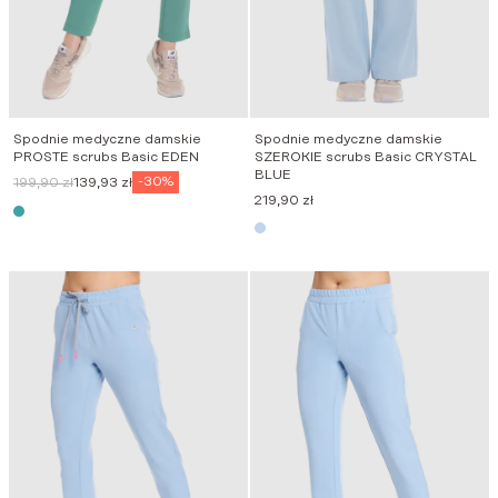
Spodnie medyczne damskie
Spodnie medyczne damskie
PROSTE scrubs Basic EDEN
SZEROKIE scrubs Basic CRYSTAL
BLUE
Pierwotna
Aktualna
-30%
199,90
zł
139,93
zł
cena
cena
219,90
zł
wynosiła:
wynosi:
199,90 zł.
139,93 zł.