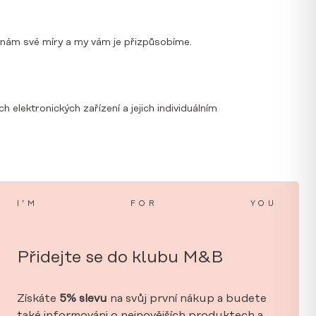
te nám své míry a my vám je přizpůsobíme.
elektronických zařízení a jejich individuálním
I’M
FOR
YOU
Přidejte se do klubu M&B
Získáte
5% slevu
na svůj první nákup a budete
také informováni o nejnovějších produktech a