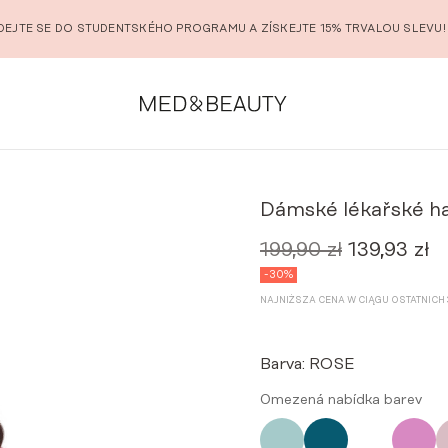
DEJTE SE DO STUDENTSKÉHO PROGRAMU A ZÍSKEJTE 15% TRVALOU SLEVU!
Dámské lékařské h
199,90
zł
139,93
zł
Původní
Ak
cena
ce
-30%
byla:
je:
NAJNIŻSZA CENA W CIĄGU OSTATNICH 3
199,90 zł.
13
Barva:
ROSE
Omezená nabídka barev