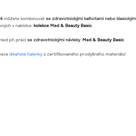
vě
můžete kombinovat
se zdravotnickými
kalhotami nebo klasickým
upných v nabídce.
kolekce Med & Beauty Basic
.
hled při práci
se zdravotnickými návleky
.
Med & Beauty Basic
.
leece
lékařské halenky
z certifikovaného prodyšného materiálu!