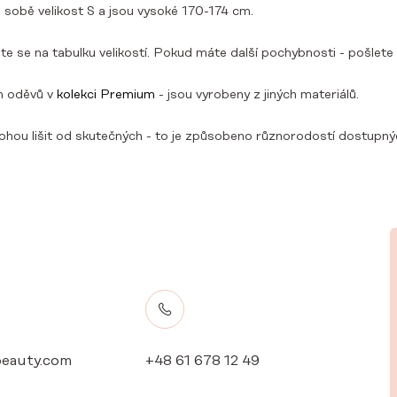
 sobě velikost S a jsou vysoké 170-174 cm.
ejte se na tabulku velikostí. Pokud máte další pochybnosti - pošle
m oděvů v
kolekci Premium
- jsou vyrobeny z jiných materiálů.
hou lišit od skutečných - to je způsobeno různorodostí dostupných 
eauty.com
+48 61 678 12 49