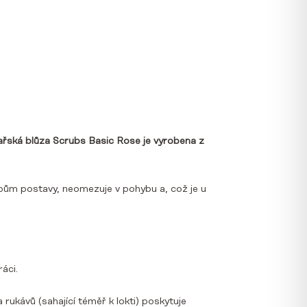
řská blůza Scrubs Basic Rose je vyrobena z
typům postavy, neomezuje v pohybu a, což je u
áci.
rukávů (sahající téměř k lokti) poskytuje