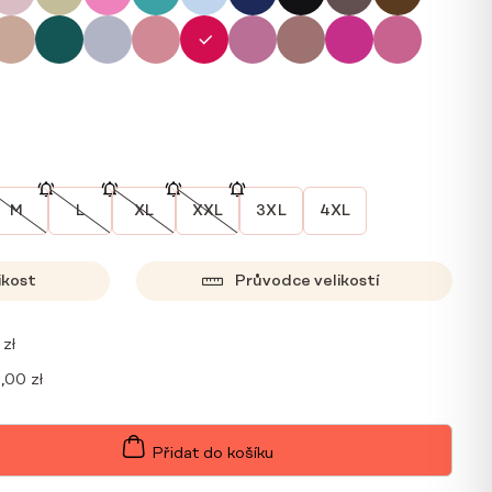
M
L
XL
XXL
3XL
4XL
ikost
Průvodce velikostí
0
zł
9,00
zł
Přidat do košíku