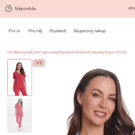
Přeskočit na hlavní obsah
Nápověda
PŘI
Pro ni
Pro něj
Studenti
Skupinový nákup
Med&Beauty
/
Letní výprodej
/
Dámské lékařské halenky Basic ROSE
1
/
2