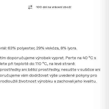
100 dní na vrácení zboží
riál: 63% polyester, 29% viskóza, 8% lycra.
tím doporučujeme výrobek vyprat. Perte na 40 °C s
te při teplotě do 110 °C, na levé straně.
prostředky ani bělící prostředky, nesušte v sušičce ani
poručujeme vám dodržovat výše uvedené pokyny pro
odloužili životnost výrobku a zachovali jeho kvalitu.