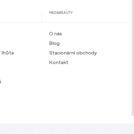
MED&BEAUTY
O nás
Blog
 lhůta
Stacionární obchody
Kontakt
ů