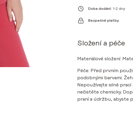
ROSE
MNOŽSTVÍ
Doba dodání:
1-2 dny
Bezpečné platby
Složení a péče
Materiálové složení: Mate
Péče: Před prvním použi
podobnými barvami. Žehle
Nepoužívejte silné prací 
nečistěte chemicky. Do
praní a údržbu, abyste pr