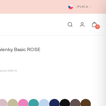
(PLN)
zł
0
alenky Basic ROSE
tuální
na
139,93
ZŁ
0 DNI:
.
9,93 zł.