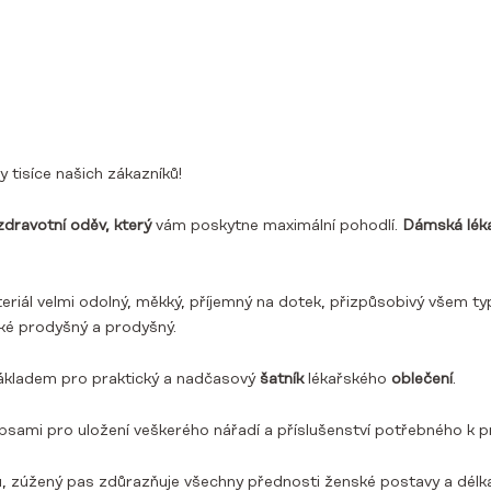
y tisíce našich zákazníků!
dravotní oděv, který
vám poskytne maximální pohodlí.
Dámská léka
ateriál velmi odolný, měkký, příjemný na dotek, přizpůsobivý všem 
ké prodyšný a prodyšný.
ákladem pro praktický a nadčasový
šatník
lékařského
oblečení
.
sami pro uložení veškerého nářadí a příslušenství potřebného k pr
u, zúžený pas zdůrazňuje všechny přednosti ženské postavy a délka 