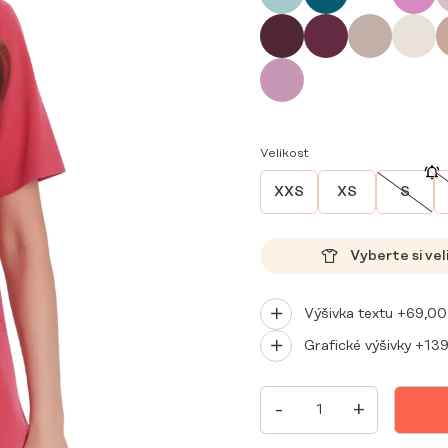
Velikost
XXS
XS
S
Vyberte si vel
Výšivka textu +
69,0
Grafické výšivky +
13
DÁMSKÉ
-
+
LÉKAŘSKÉ
HALENKY
BASIC