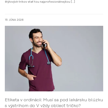
štýlových trikov stať tou najprofesionálnejšou […]
15 JÚNA 2026
Etiketa v ordinácii: Musí sa pod lekársku blúzku
s výstrihom do V vždy obliecť tričko?