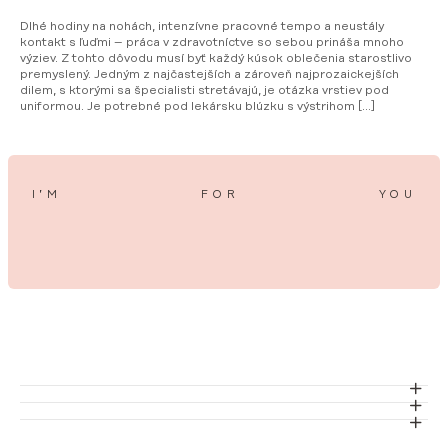
Dlhé hodiny na nohách, intenzívne pracovné tempo a neustály
kontakt s ľuďmi – práca v zdravotníctve so sebou prináša mnoho
výziev. Z tohto dôvodu musí byť každý kúsok oblečenia starostlivo
premyslený. Jedným z najčastejších a zároveň najprozaickejších
dilem, s ktorými sa špecialisti stretávajú, je otázka vrstiev pod
uniformou. Je potrebné pod lekársku blúzku s výstrihom […]
I’M
FOR
YOU