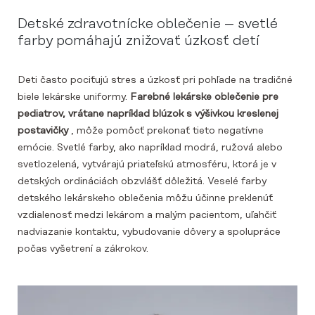
Detské zdravotnícke oblečenie – svetlé
farby pomáhajú znižovať úzkosť detí
Deti často pociťujú stres a úzkosť pri pohľade na tradičné
biele lekárske uniformy.
Farebné lekárske oblečenie pre
pediatrov, vrátane napríklad blúzok s výšivkou kreslenej
postavičky
, môže pomôcť prekonať tieto negatívne
emócie. Svetlé farby, ako napríklad modrá, ružová alebo
svetlozelená, vytvárajú priateľskú atmosféru, ktorá je v
detských ordináciách obzvlášť dôležitá. Veselé farby
detského lekárskeho oblečenia môžu účinne preklenúť
vzdialenosť medzi lekárom a malým pacientom, uľahčiť
nadviazanie kontaktu, vybudovanie dôvery a spolupráce
počas vyšetrení a zákrokov.