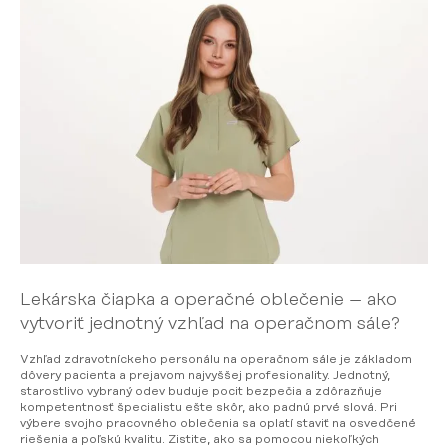
Lekárska čiapka a operačné oblečenie – ako
vytvoriť jednotný vzhľad na operačnom sále?
Vzhľad zdravotníckeho personálu na operačnom sále je základom
dôvery pacienta a prejavom najvyššej profesionality. Jednotný,
starostlivo vybraný odev buduje pocit bezpečia a zdôrazňuje
kompetentnosť špecialistu ešte skôr, ako padnú prvé slová. Pri
výbere svojho pracovného oblečenia sa oplatí staviť na osvedčené
riešenia a poľskú kvalitu. Zistite, ako sa pomocou niekoľkých