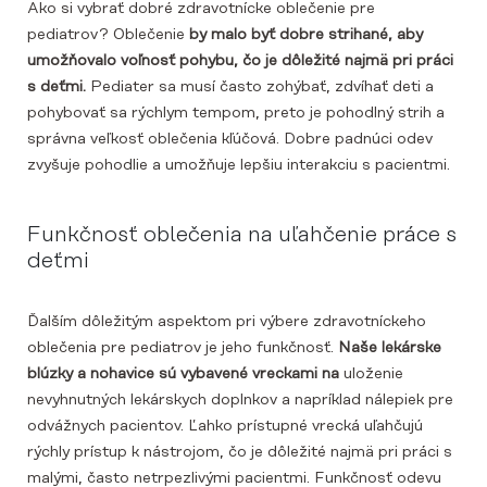
Ako si vybrať dobré zdravotnícke oblečenie pre
pediatrov? Oblečenie
by malo byť dobre strihané, aby
umožňovalo voľnosť pohybu, čo je dôležité najmä pri práci
s deťmi.
Pediater sa musí často zohýbať, zdvíhať deti a
pohybovať sa rýchlym tempom, preto je pohodlný strih a
správna veľkosť oblečenia kľúčová. Dobre padnúci odev
zvyšuje pohodlie a umožňuje lepšiu interakciu s pacientmi.
Funkčnosť oblečenia na uľahčenie práce s
deťmi
Ďalším dôležitým aspektom pri výbere zdravotníckeho
oblečenia pre pediatrov je jeho funkčnosť.
Naše lekárske
blúzky a nohavice sú vybavené vreckami na
uloženie
nevyhnutných lekárskych doplnkov a napríklad nálepiek pre
odvážnych pacientov. Ľahko prístupné vrecká uľahčujú
rýchly prístup k nástrojom, čo je dôležité najmä pri práci s
malými, často netrpezlivými pacientmi. Funkčnosť odevu