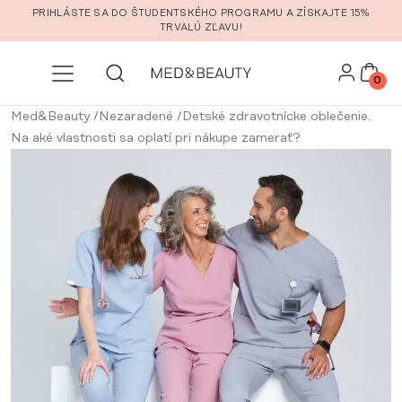
Prejsť na hlavný obsah
PRIHLÁSTE SA DO ŠTUDENTSKÉHO PROGRAMU A ZÍSKAJTE 15%
TRVALÚ ZĽAVU!
0
Med&Beauty
/
Nezaradené
/
Detské zdravotnícke oblečenie.
Na aké vlastnosti sa oplatí pri nákupe zamerať?