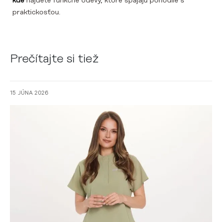
kde
nájdete funkčné odevy, ktoré spájajú pohodlie s
praktickosťou.
Prečítajte si tiež
15 JÚNA 2026