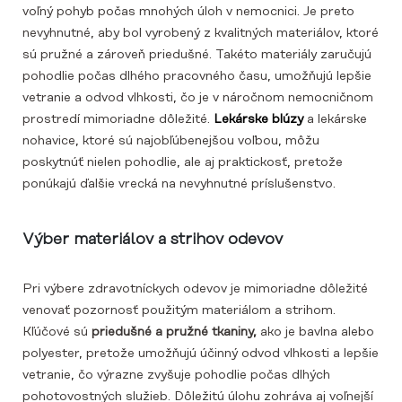
voľný pohyb počas mnohých úloh v nemocnici. Je preto
nevyhnutné, aby bol vyrobený z kvalitných materiálov, ktoré
sú pružné a zároveň priedušné. Takéto materiály zaručujú
pohodlie počas dlhého pracovného času, umožňujú lepšie
vetranie a odvod vlhkosti, čo je v náročnom nemocničnom
prostredí mimoriadne dôležité.
Lekárske blúzy
a lekárske
nohavice, ktoré sú najobľúbenejšou voľbou, môžu
poskytnúť nielen pohodlie, ale aj praktickosť, pretože
ponúkajú ďalšie vrecká na nevyhnutné príslušenstvo.
Výber materiálov a strihov odevov
Pri výbere zdravotníckych odevov je mimoriadne dôležité
venovať pozornosť použitým materiálom a strihom.
Kľúčové sú
priedušné a pružné tkaniny,
ako je bavlna alebo
polyester, pretože umožňujú účinný odvod vlhkosti a lepšie
vetranie, čo výrazne zvyšuje pohodlie počas dlhých
pohotovostných služieb. Dôležitú úlohu zohráva aj voľnejší