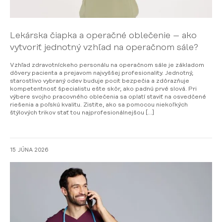
Lekárska čiapka a operačné oblečenie – ako
vytvoriť jednotný vzhľad na operačnom sále?
Vzhľad zdravotníckeho personálu na operačnom sále je základom
dôvery pacienta a prejavom najvyššej profesionality. Jednotný,
starostlivo vybraný odev buduje pocit bezpečia a zdôrazňuje
kompetentnosť špecialistu ešte skôr, ako padnú prvé slová. Pri
výbere svojho pracovného oblečenia sa oplatí staviť na osvedčené
riešenia a poľskú kvalitu. Zistite, ako sa pomocou niekoľkých
štýlových trikov stať tou najprofesionálnejšou […]
15 JÚNA 2026