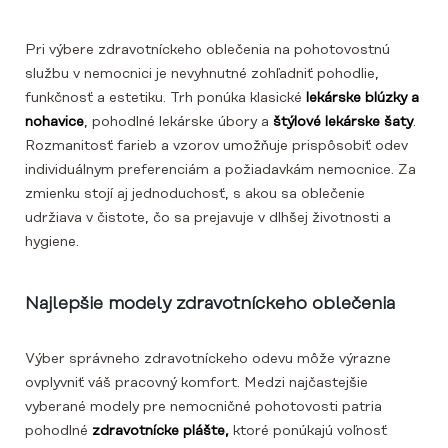
Pri výbere zdravotníckeho oblečenia na pohotovostnú
službu v nemocnici je nevyhnutné zohľadniť pohodlie,
funkčnosť a estetiku. Trh ponúka klasické
lekárske blúzky a
nohavice
, pohodlné lekárske úbory a
štýlové lekárske šaty
.
Rozmanitosť farieb a vzorov umožňuje prispôsobiť odev
individuálnym preferenciám a požiadavkám nemocnice. Za
zmienku stojí aj jednoduchosť, s akou sa oblečenie
udržiava v čistote, čo sa prejavuje v dlhšej životnosti a
hygiene.
Najlepšie modely zdravotníckeho oblečenia
Výber správneho zdravotníckeho odevu môže výrazne
ovplyvniť váš pracovný komfort. Medzi najčastejšie
vyberané modely pre nemocničné pohotovosti patria
pohodlné
zdravotnícke plášte,
ktoré ponúkajú voľnosť