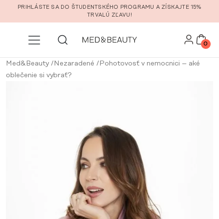
Prejsť na hlavný obsah
PRIHLÁSTE SA DO ŠTUDENTSKÉHO PROGRAMU A ZÍSKAJTE 15%
TRVALÚ ZĽAVU!
0
Med&Beauty
/
Nezaradené
/
Pohotovosť v nemocnici – aké
oblečenie si vybrať?