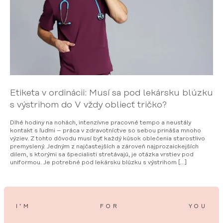
Etiketa v ordinácii: Musí sa pod lekársku blúzku
s výstrihom do V vždy obliecť tričko?
Dlhé hodiny na nohách, intenzívne pracovné tempo a neustály
kontakt s ľuďmi – práca v zdravotníctve so sebou prináša mnoho
výziev. Z tohto dôvodu musí byť každý kúsok oblečenia starostlivo
premyslený. Jedným z najčastejších a zároveň najprozaickejších
dilem, s ktorými sa špecialisti stretávajú, je otázka vrstiev pod
uniformou. Je potrebné pod lekársku blúzku s výstrihom […]
I’M
FOR
YOU