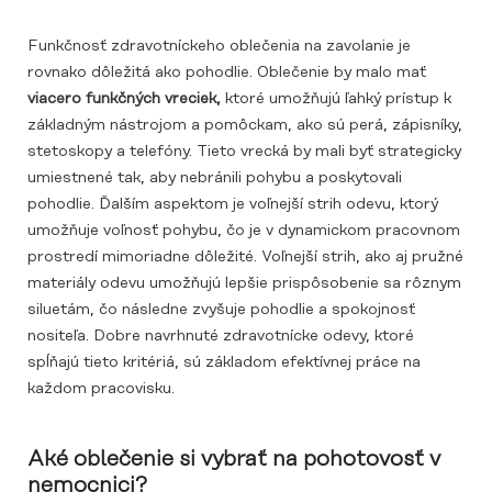
Funkčnosť zdravotníckeho oblečenia na zavolanie je
rovnako dôležitá ako pohodlie. Oblečenie by malo mať
viacero funkčných vreciek,
ktoré umožňujú ľahký prístup k
základným nástrojom a pomôckam, ako sú perá, zápisníky,
stetoskopy a telefóny. Tieto vrecká by mali byť strategicky
umiestnené tak, aby nebránili pohybu a poskytovali
pohodlie. Ďalším aspektom je voľnejší strih odevu, ktorý
umožňuje voľnosť pohybu, čo je v dynamickom pracovnom
prostredí mimoriadne dôležité. Voľnejší strih, ako aj pružné
materiály odevu umožňujú lepšie prispôsobenie sa rôznym
siluetám, čo následne zvyšuje pohodlie a spokojnosť
nositeľa. Dobre navrhnuté zdravotnícke odevy, ktoré
spĺňajú tieto kritériá, sú základom efektívnej práce na
každom pracovisku.
Aké oblečenie si vybrať na pohotovosť v
nemocnici?