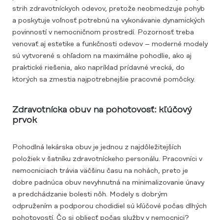
strih zdravotníckych odevov, pretože neobmedzuje pohyb
a poskytuje voľnosť potrebnú na vykonávanie dynamických
povinností v nemocničnom prostredí. Pozornosť treba
venovať aj estetike a funkčnosti odevov – moderné modely
sú vytvorené s ohľadom na maximálne pohodlie, ako aj
praktické riešenia, ako napríklad prídavné vrecká, do
ktorých sa zmestia najpotrebnejšie pracovné pomôcky.
Zdravotnícka obuv na pohotovosť: kľúčový
prvok
Pohodlná lekárska obuv je jednou z najdôležitejších
položiek v šatníku zdravotníckeho personálu. Pracovníci v
nemocniciach trávia väčšinu času na nohách, preto je
dobre padnúca obuv nevyhnutná na minimalizovanie únavy
a predchádzanie bolesti nôh. Modely s dobrým
odpružením a podporou chodidiel sú kľúčové počas dlhých
pohotovostí. Čo si obliecť počas služby v nemocnici?