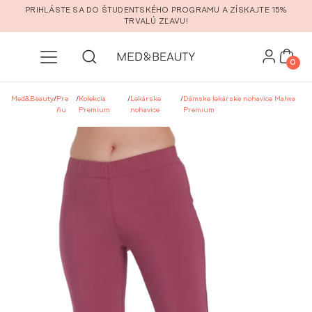
Prejsť na hlavný obsah
PRIHLÁSTE SA DO ŠTUDENTSKÉHO PROGRAMU A ZÍSKAJTE 15%
TRVALÚ ZĽAVU!
0
Med&Beauty
/
Pre
/
Kolekcia
/
Lekárske
/
Dámske lekárske nohavice Malwa
ňu
Premium
nohavice
Premium