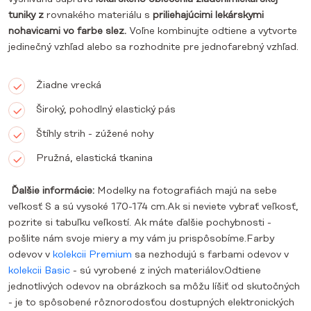
tuniky z
rovnakého materiálu s
priliehajúcimi lekárskymi
nohavicami vo farbe slez.
Voľne kombinujte odtiene a vytvorte
jedinečný vzhľad alebo sa rozhodnite pre jednofarebný vzhľad.
Žiadne vrecká
Široký, pohodlný elastický pás
Štíhly strih - zúžené nohy
Pružná, elastická tkanina
Ďalšie informácie:
Modelky na fotografiách majú na sebe
veľkosť S a sú vysoké 170-174 cm.Ak si neviete vybrať veľkosť,
pozrite si tabuľku veľkostí. Ak máte ďalšie pochybnosti -
pošlite nám svoje miery a my vám ju prispôsobíme.Farby
odevov v
kolekcii Premium
sa nezhodujú s farbami odevov v
kolekcii Basic
- sú vyrobené z iných materiálov.Odtiene
jednotlivých odevov na obrázkoch sa môžu líšiť od skutočných
- je to spôsobené rôznorodosťou dostupných elektronických