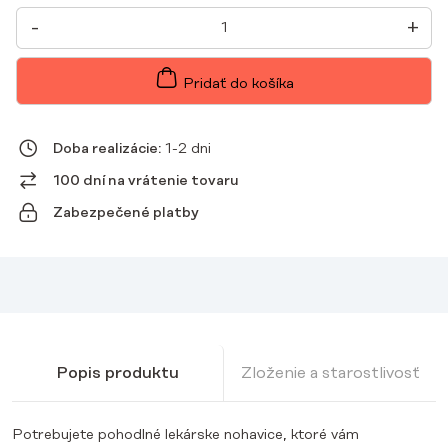
MNOŽSTVO
-
+
DÁMSKE
LEKÁRSKE
NOHAVICE
MALWA
Pridať do košíka
PREMIUM
Doba realizácie:
1-2 dni
100 dní na vrátenie tovaru
Zabezpečené platby
Popis produktu
Zloženie a starostlivosť
Potrebujete pohodlné lekárske nohavice, ktoré vám