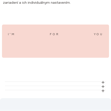
zariadení a ich individuálnym nastavením.
I’M
FOR
YOU