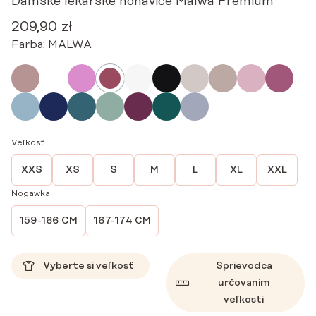
Dámske lekárske nohavice Malwa Premium
209,90
zł
Farba:
MALWA
Veľkosť
XXS
XS
S
M
L
XL
XXL
Nogawka
159-166 CM
167-174 CM
Vyberte si veľkosť
Sprievodca
určovaním
veľkosti