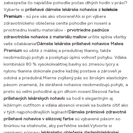
zabezpečia čo najväčšie pohodlie počas dlhých hodín v práci?
Vyberte si
priliehavé dámske lekárske nohavice z
kolekcie
Premium
- sú pre vás ako stvorené!Ak si pri výbere
zdravotníckeho oblečenia ceníte pohodlie pri nosení a
prvotriednu kvalitu materiálov -
prvotriedne padnúce
zdravotnícke nohavice
z materiálu mallow
určite splnia všetky
vaše očakávania!
Dámske lekárske priliehavé nohavice Malwa
Premium
sú ušité z mäkkej a priedušnej tkaniny, takže
neobmedzujú pohyb a poskytujú úplnú voľnosť pohybu. Vďaka
kombinácii 80 % vysokokvalitnej bavlny so zmesou lycry a
nylonu tkanina dokonale padne každej postave a zároveň je
odolná a priedušná.Mierne zvýšený pás so širokým elastickým
pásom znamená, že skrátené nohavice neobmedzujú pohyb, a
preto sú veľmi pohodlné aj pri dlhom nosení.Slezová farba
priliehavých lekárskych nohavíc
sa hodí k elegantným aj
ležérnym outfitom a vďaka absencii vreciek sa budete cítiť ako
v tých najpohodlnejších legínach!
Dámske prémiové zdravotné
priliehavé nohavice v slézovej farbe
sú vybavené pásom so
šnúrkou na stiahnutie, aby perfektne sedeli.Vytvorte si
vysnívanú súpravu
lekárskeho oblečenia zladením
lekárskej