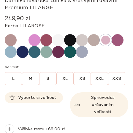
Dámska lekárska tunika s krátkymi rukávmi
Premium LILARGE
249,90
zł
Farba:
LILAROSE
Veľkosť
L
M
S
XL
XS
XXL
XXS
Vyberte si veľkosť
Sprievodca
určovaním
veľkosti
Výšivka textu +
69,00
zł