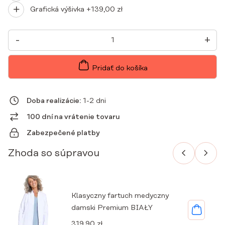
Grafická výšivka +
139,00
zł
MNOŽSTVO
-
+
DÁMSKA
LEKÁRSKA
TUNIKA
S
Pridať do košíka
KRÁTKYMI
RUKÁVMI
PREMIUM
LILARGE
Doba realizácie:
1-2 dni
100 dní na vrátenie tovaru
Zabezpečené platby
Zhoda so súpravou
Klasyczny fartuch medyczny
damski Premium BIAŁY
319,90
zł