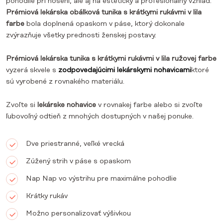
pohodlie pri nosení, ale aj na estetický a profesionálny vzhľad.
Prémiová lekárska obálková tunika s krátkymi rukávmi v lila
farbe
bola doplnená opaskom v páse, ktorý dokonale
zvýrazňuje všetky prednosti ženskej postavy.
Prémiová lekárska tunika s krátkymi rukávmi v lila ružovej farbe
vyzerá skvele s
zodpovedajúcimi lekárskymi nohavicami
ktoré
sú vyrobené z rovnakého materiálu.
Zvoľte si
lekárske nohavice
v rovnakej farbe alebo si zvoľte
ľubovoľný odtieň z mnohých dostupných v našej ponuke.
Dve priestranné, veľké vrecká
Zúžený strih v páse s opaskom
Nap Nap vo výstrihu pre maximálne pohodlie
Krátky rukáv
Možno personalizovať výšivkou