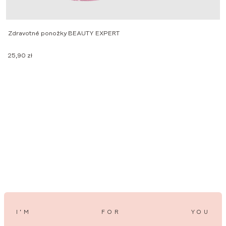
Zdravotné ponožky BEAUTY EXPERT
25,90
zł
D
3
I’M
FOR
YOU