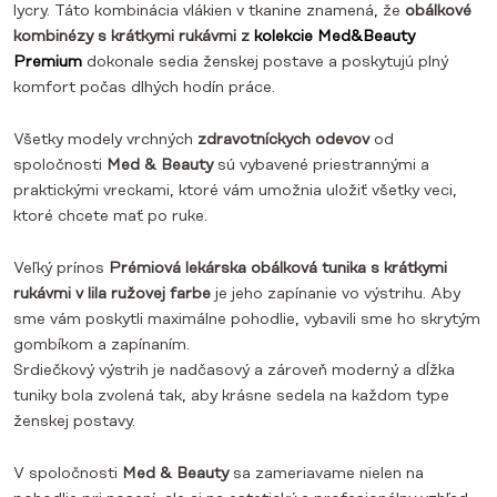
lycry. Táto kombinácia vlákien v tkanine znamená, že
obálkové
kombinézy s krátkymi rukávmi z
kolekcie Med&Beauty
Premium
dokonale sedia ženskej postave a poskytujú plný
komfort počas dlhých hodín práce.
Všetky modely vrchných
zdravotníckych odevov
od
spoločnosti
Med & Beauty
sú vybavené priestrannými a
praktickými vreckami, ktoré vám umožnia uložiť všetky veci,
ktoré chcete mať po ruke.
Veľký prínos
Prémiová lekárska obálková tunika s krátkymi
rukávmi v lila ružovej farbe
je jeho zapínanie vo výstrihu. Aby
sme vám poskytli maximálne pohodlie, vybavili sme ho skrytým
gombíkom a zapínaním.
Srdiečkový výstrih je nadčasový a zároveň moderný a dĺžka
tuniky bola zvolená tak, aby krásne sedela na každom type
ženskej postavy.
V spoločnosti
Med & Beauty
sa zameriavame nielen na