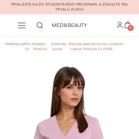
Prejsť na hlavný obsah
PRIHLÁSTE SA DO ŠTUDENTSKÉHO PROGRAMU A ZÍSKAJTE 15%
TRVALÚ ZĽAVU!
0
Med&Beauty
/
Pre
/
Kolekcia
/
Lekárske
/
Dámska lekárska tunika s krátkymi
ňu
Premium
tuniky
rukávmi Premium LILARGE