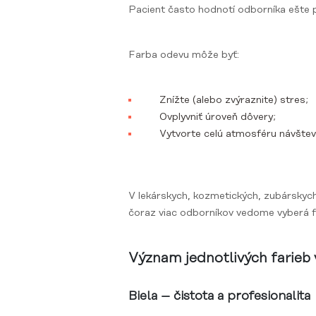
Pacient často hodnotí odborníka ešte 
Farba odevu môže byť:
Znížte (alebo zvýraznite) stres;
Ovplyvniť úroveň dôvery;
Vytvorte celú atmosféru návštev
V lekárskych, kozmetických, zubárskyc
čoraz viac odborníkov vedome vyberá far
Význam jednotlivých farieb
Biela – čistota a profesionalita