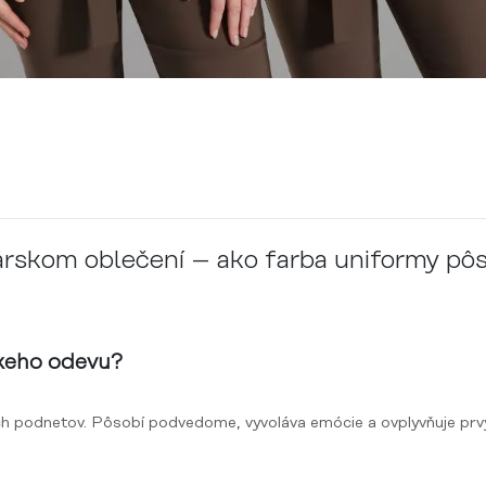
kárskom oblečení – ako farba uniformy pôs
skeho odevu?
nych podnetov. Pôsobí podvedome, vyvoláva emócie a ovplyvňuje prvý