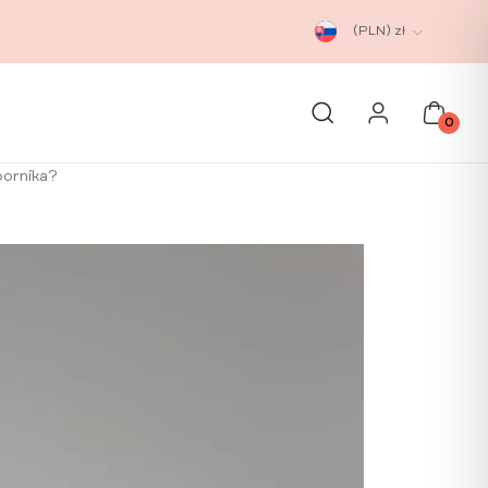
(PLN)
zł
0
borníka?