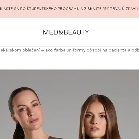
HLÁSTE SA DO ŠTUDENTSKÉHO PROGRAMU A ZÍSKAJTE 15% TRVALÚ ZĽAVU!
 lekárskom oblečení – ako farba uniformy pôsobí na pacienta a od