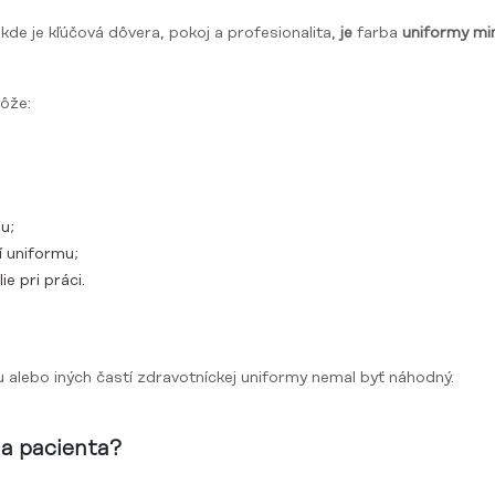
de je kľúčová dôvera, pokoj a profesionalita,
je
farba
uniformy mi
ôže:
u;
í uniformu;
e pri práci.
alebo iných častí zdravotníckej uniformy nemal byť náhodný.
na pacienta?