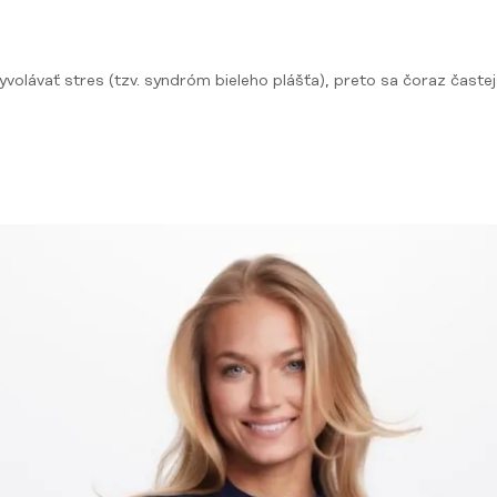
volávať stres (tzv. syndróm bieleho plášťa), preto sa čoraz časte