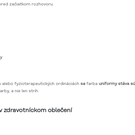
pred začiatkom rozhovoru.
y.
h alebo fyzioterapeutických ordináciách
sa
farba
uniformy stáva sú
by, a nie len strih.
 v zdravotníckom oblečení