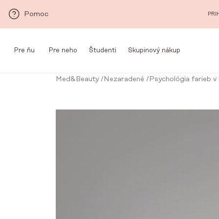
Prejsť na hlavný obsah
Pomoc
PRI
Pre ňu
Pre neho
Študenti
Skupinový nákup
Med&Beauty
/
Nezaradené
/
Psychológia farieb v