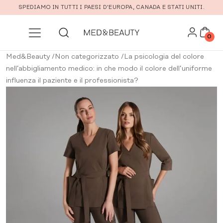
Vai al contenuto principale
SPEDIAMO IN TUTTI I PAESI D'EUROPA, CANADA E STATI UNITI.
0
Med&Beauty
/
Non categorizzato
/
La psicologia del colore
nell’abbigliamento medico: in che modo il colore dell’uniforme
influenza il paziente e il professionista?