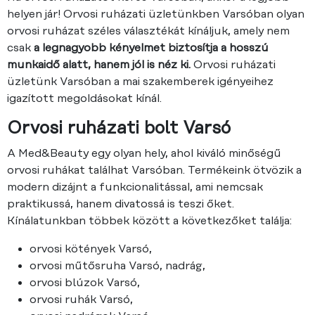
helyen jár! Orvosi ruházati üzletünkben Varsóban olyan
orvosi ruházat széles választékát kínáljuk, amely nem
csak
a legnagyobb kényelmet biztosítja a hosszú
munkaidő alatt, hanem jól is néz ki.
Orvosi ruházati
üzletünk Varsóban a mai szakemberek igényeihez
igazított megoldásokat kínál.
Orvosi ruházati bolt Varsó
A Med&Beauty egy olyan hely, ahol kiváló minőségű
orvosi ruhákat találhat Varsóban. Termékeink ötvözik a
modern dizájnt a funkcionalitással, ami nemcsak
praktikussá, hanem divatossá is teszi őket.
Kínálatunkban többek között a következőket találja:
orvosi kötények Varsó,
orvosi műtősruha Varsó, nadrág,
orvosi blúzok Varsó,
orvosi ruhák Varsó,