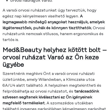
orvosi nadrágok Varsó.
A varsói orvosi ruházatunkat úgy terveztük, hogy
egész nap kényelmesen viselhető legyen.
A
legmagasabb minőségű anyagokat használjuk, amelyek
légáteresztőek, puhák és könnyen tisztíthatók.
Orvosi
ruházatunk nemcsak stílusos, hanem ergonomikus és
tartós is.
Med&Beauty helyhez kötött bolt –
orvosi ruházat Varsó az Ön keze
ügyébe
Szeretnénk meghívni Önt a varsói orvosi ruházati
üzletünkbe, amely Wilanówban, a Klimczaka utca
6A/U4 alatt található. A helyszínen megtekintheti és
felpróbálhatja az orvosi ruházatot, és
tanácsadóink
szívesen segítenek kiválasztani az Ön igényeinek
megfelelő termékeket.
A szomszédos utcákban
található ingyenes parkolókban kényelmesen parkolhat.