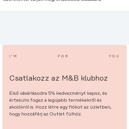
I’M
FOR
YOU
Csatlakozz az M&B klubhoz
Első vásárlásodra 5% kedvezményt kapsz, és
értesülni fogsz a legújabb termékekről és
akciókról is. Hozz létre egy fiókot az üzletben,
hogy hozzáférj az Outlet fülhöz.