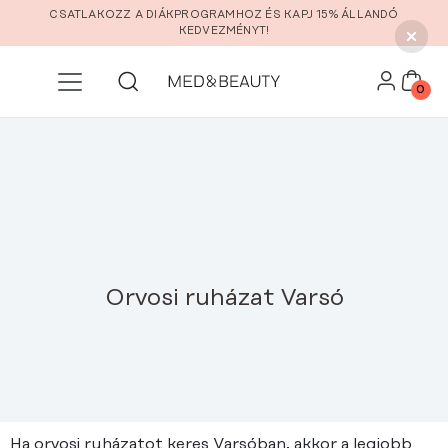
Ugrás a fő tartalomra
CSATLAKOZZ A DIÁKPROGRAMHOZ ÉS KAPJ 15% ÁLLANDÓ
KEDVEZMÉNYT!
0
Orvosi ruházat Varsó
Ha orvosi ruházatot keres Varsóban, akkor a legjobb