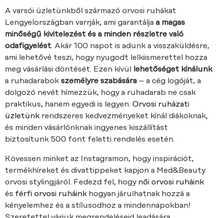
A varsói üzletünkből származó orvosi ruhákat
Lengyelországban varrják, ami garantálja
a magas
minőségű kivitelezést és a minden részletre való
odafigyelést
. Akár 100 napot is adunk a visszaküldésre,
ami lehetővé teszi, hogy nyugodt lelkiismerettel hozza
meg vásárlási döntését. Ezen kívül
lehetőséget kínálunk
a ruhadarabok
személyre szabására
– a cég logóját, a
dolgozó nevét hímezzük, hogy a ruhadarab ne csak
praktikus, hanem egyedi is legyen.
Orvosi ruházati
üzletünk
rendszeres kedvezményeket kínál diákoknak,
és minden vásárlónknak ingyenes kiszállítást
biztosítunk 500 font feletti rendelés esetén.
Kövessen minket az Instagramon, hogy inspirációt,
termékhíreket és divattippeket kapjon a Med&Beauty
orvosi stylingjáról. Fedezd fel, hogy
női orvosi ruháink
és
férfi orvosi ruháink
hogyan járulhatnak hozzá a
kényelemhez és a stílusodhoz a mindennapokban!
Szeretettel várjuk megrendeléseid leadására.