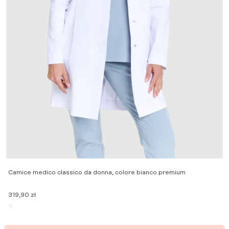
C
2
Camice medico classico da donna, colore bianco premium
319,90
zł