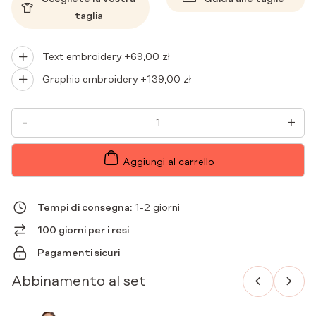
taglia
Text embroidery +
69,00
zł
Graphic embroidery +
139,00
zł
CAMICETTA
-
+
MEDICA
DA
DONNA
BASIC
Aggiungi al carrello
ONE
POCKET
CAPPUCCINO
QUANTITÀ
Tempi di consegna:
1-2 giorni
100 giorni per i resi
Pagamenti sicuri
Abbinamento al set