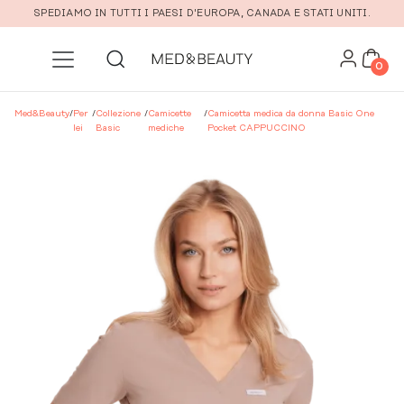
Vai al contenuto principale
SPEDIAMO IN TUTTI I PAESI D'EUROPA, CANADA E STATI UNITI.
0
Med&Beauty
/
Per
/
Collezione
/
Camicette
/
Camicetta medica da donna Basic One
lei
Basic
mediche
Pocket CAPPUCCINO