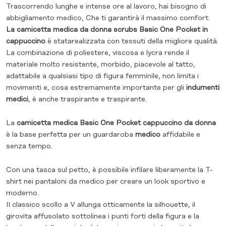
Trascorrendo lunghe e intense ore al lavoro, hai bisogno di
abbigliamento medico,
Che ti garantirà il massimo comfort.
La camicetta medica da donna scrubs Basic One Pocket in
cappuccino
è stata
realizzata con tessuti della migliore qualità.
La combinazione di poliestere, viscosa e lycra rende il
materiale molto resistente, morbido, piacevole al tatto,
adattabile a qualsiasi tipo di figura femminile, non limita i
movimenti e, cosa estremamente importante per gli
indumenti
medici
, è anche traspirante e traspirante.
La
camicetta medica Basic One Pocket cappuccino da donna
è la base perfetta per un guardaroba
medico
affidabile e
senza tempo.
Con una tasca sul petto, è possibile infilare liberamente la T-
shirt nei pantaloni da medico per creare un look sportivo e
moderno.
Il classico scollo a V allunga otticamente la silhouette, il
girovita affusolato sottolinea i punti forti della figura e la