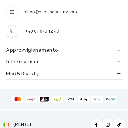
shop@medandbeauty.com
+48 61 678 12 49
Approvvigionamento
Informazioni
Med&Beauty
(PLN)
zł