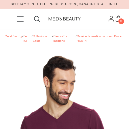
Vai al contenuto principale
SPEDIAMO IN TUTTI I PAESI D'EUROPA, CANADA E STATI UNITI.
0
Med&Beauty
/
Per
/
Collezione
/
Camicette
/
Camicetta medica da uomo Basic
lui
Basic
mediche
RUBIN