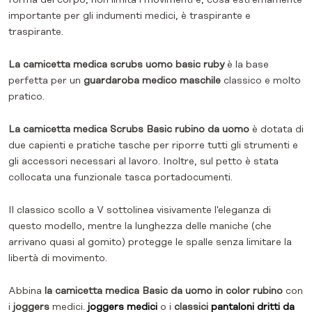
forma del corpo, non limita i movimenti e, cosa estremamente
importante per gli indumenti medici, è traspirante e
traspirante.
La camicetta medica scrubs uomo basic ruby
è la base
perfetta per un
guardaroba medico maschile
classico e molto
pratico.
La camicetta medica Scrubs Basic rubino da uomo
è dotata di
due capienti e pratiche tasche per riporre tutti gli strumenti e
gli accessori necessari al lavoro. Inoltre, sul petto è stata
collocata una funzionale tasca portadocumenti.
Il classico scollo a V sottolinea visivamente l'eleganza di
questo modello, mentre la lunghezza delle maniche (che
arrivano quasi al gomito) protegge le spalle senza limitare la
libertà di movimento.
Abbina
la camicetta medica Basic da uomo in color rubino
con
i
joggers
medici.
joggers medici
o i
classici
pantaloni dritti da