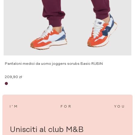
P
Pantaloni medici da uomo joggers scrubs Basic RUBIN
1
209,90
zł
I’M
FOR
YOU
Unisciti al club M&B