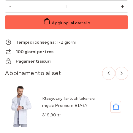
CAMICETTA
-
+
MEDICA
DA
UOMO
BASIC
Aggiungi al carrello
RUBIN
QUANTITÀ
Tempi di consegna:
1-2 giorni
100 giorni per i resi
Pagamenti sicuri
Abbinamento al set
Klasyczny fartuch lekarski
męski Premium BIAŁY
319,90
zł