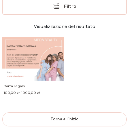
Filtro
Visualizzazione del risultato
Carta regalo
Fascia
100,00
zł
-
1000,00
zł
di
prezzo:
da
100,00 zł
a
Torna all'inizio
1000,00 zł