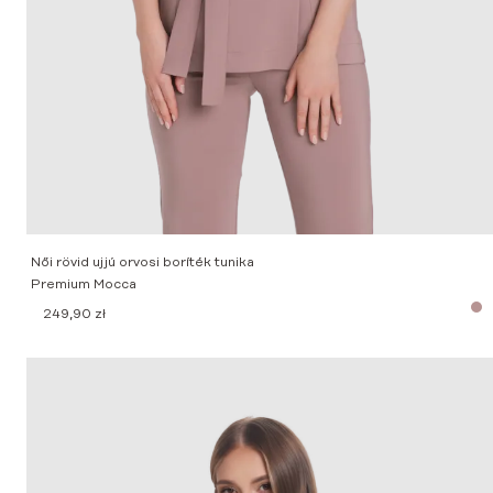
Női rövid ujjú orvosi boríték tunika
Premium Mocca
249,90
zł