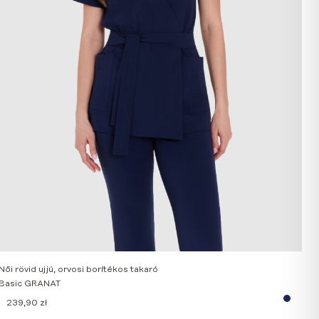
Női rövid ujjú, orvosi borítékos takaró
Basic GRANAT
239,90
zł