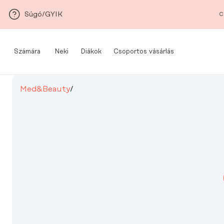
Ugrás a fő tartalomra
Súgó/GYIK
C
Számára
Neki
Diákok
Csoportos vásárlás
Med&Beauty
/