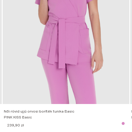
Női rövid ujjú orvosi boríték tunika Basic
PINK KISS Basic
239,90
zł