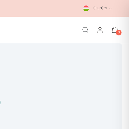
(PLN)
zł
0
k