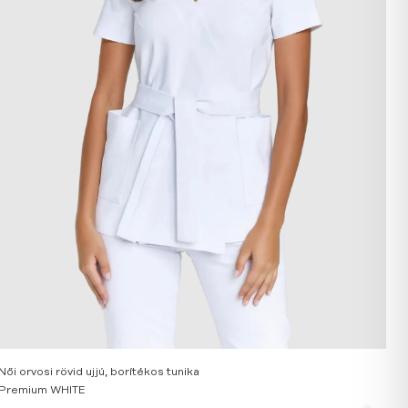
Női orvosi rövid ujjú, borítékos tunika
Premium WHITE