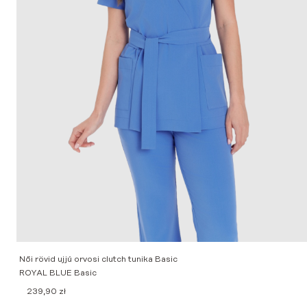
Női rövid ujjú orvosi clutch tunika Basic
ROYAL BLUE Basic
239,90
zł