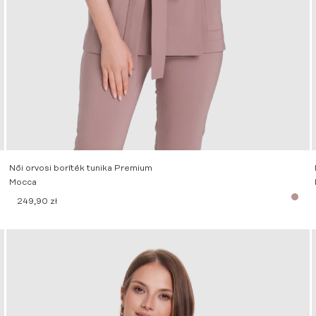
Női orvosi boríték tunika Premium
Mocca
249,90
zł