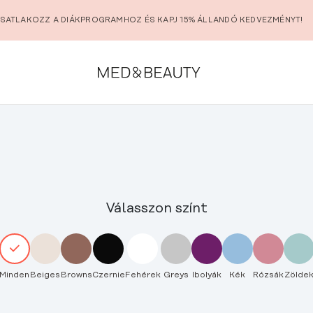
SATLAKOZZ A DIÁKPROGRAMHOZ ÉS KAPJ 15% ÁLLANDÓ KEDVEZMÉNYT!
Válasszon színt
Minden
Beiges
Browns
Czernie
Fehérek
Greys
Ibolyák
Kék
Rózsák
Zölde