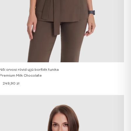
Női orvosi rövid ujjú boríték tunika
Premium Milk Chocolate
249,90
zł