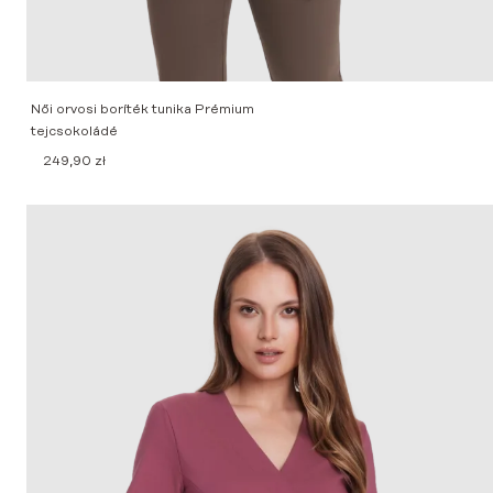
Női orvosi boríték tunika Prémium
tejcsokoládé
249,90
zł