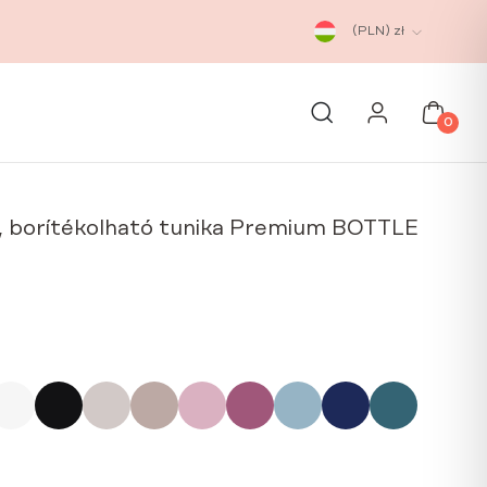
(PLN)
zł
0
jú, borítékolható tunika Premium BOTTLE