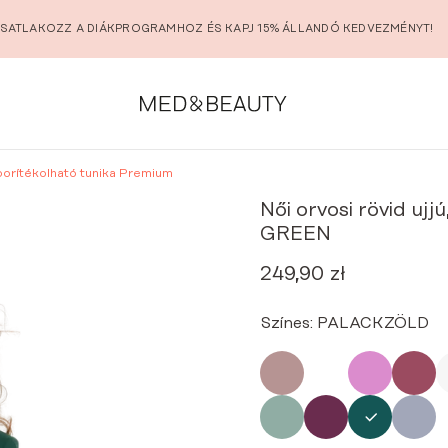
SATLAKOZZ A DIÁKPROGRAMHOZ ÉS KAPJ 15% ÁLLANDÓ KEDVEZMÉNYT!
, borítékolható tunika Premium
Női orvosi rövid uj
GREEN
249,90
zł
Színes:
PALACKZÖLD