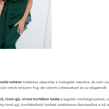
ckzöld színben
tökéletes választás a melegebb napokra, de nem csak
zó nőnek tetszeni fog, aki szereti a klasszikust és az eleganciát.
, rövid ujjú, orvosi borítékos tunika
a legjobb minőségű pamut, ne
 rövid ujjú, borítékolható tunikáit tökéletesen illeszkedővé a női 