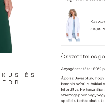
Klasyczn
319,90
zł
Összetétel és g
Anyagösszetétel: 80% pa
IKUS ÉS
Ápolás: Javasoljuk, hogy
SEBB
hasonló színű ruhákkal 
kifordítva. Ne használjo
szárítógépben vagy vegyt
ápolási utasításokat a 