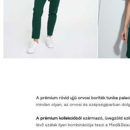
A prémium rövid ujjú orvosi boríték tunika pala
minden olyan, az orvosi és szépségiparban dolgo
A prémium kollekcióból
származó, üvegzöld színű
lévő szálak ilyen kombinációja teszi a Med&Beauty