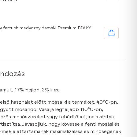
y fartuch medyczny damski Premium BIAŁY
ondozás
mut, 17% nejlon, 3% likra
 első használat előtt mossa ki a terméket. 40°C-on,
együtt mosandó. Vasalja legfeljebb 110°C-on,
n erős mosószereket vagy fehérítőket, ne szárítsa
isztítsa. Javasoljuk, hogy kövesse a fenti mosási és
termék élettartamának maximalizálása és minőségének