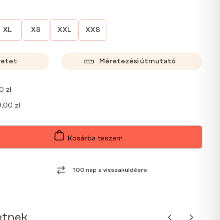
XL
XS
XXL
XXS
retet
Méretezési útmutató
00
zł
9,00
zł
Kosárba teszem
100 nap a visszaküldésre
etnek