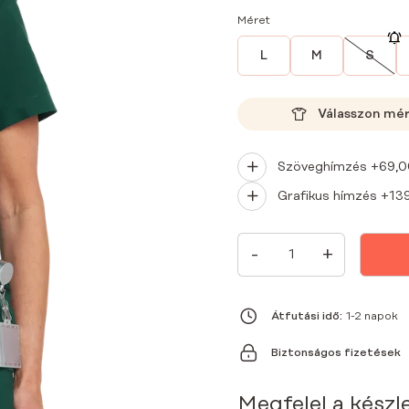
Méret
L
M
S
Válasszon mé
Szöveghímzés +
69,
Grafikus hímzés +
13
NŐI
-
+
ORVOSI
RÖVID
UJJÚ,
BORÍTÉKOLHATÓ
TUNIKA
Átfutási idő:
1-2 napok
PREMIUM
BOTTLE
Biztonságos fizetések
GREEN
MENNYISÉG
Megfelel a készl