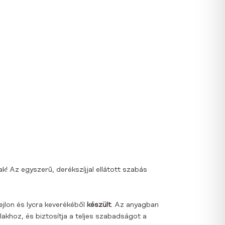
! Az egyszerű, derékszíjjal ellátott szabás
jlon és lycra keverékéből
készült
. Az anyagban
alakhoz, és biztosítja a teljes szabadságot a