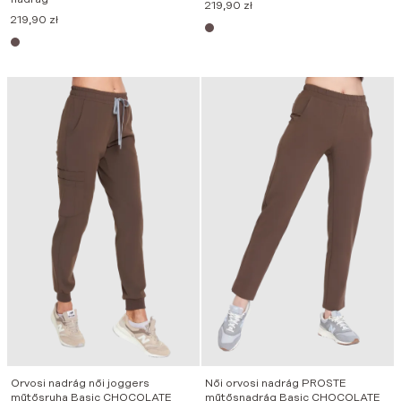
219,90
zł
219,90
zł
Orvosi nadrág női joggers
Női orvosi nadrág PROSTE
műtősruha Basic CHOCOLATE
műtősnadrág Basic CHOCOLATE