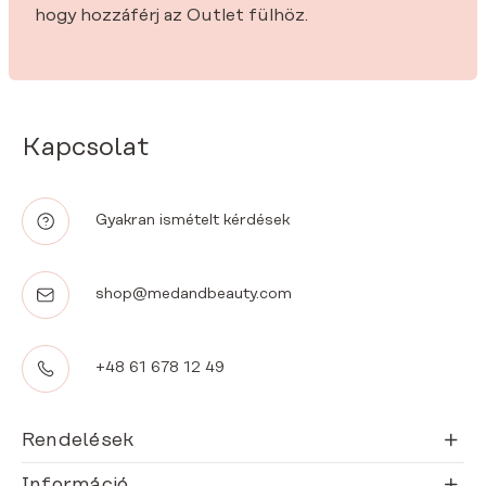
hogy hozzáférj az Outlet fülhöz.
Kapcsolat
Gyakran ismételt kérdések
shop@medandbeauty.com
+48 61 678 12 49
Rendelések
Információ