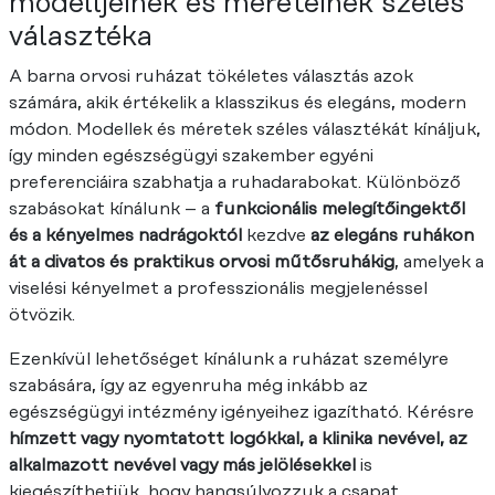
modelljeinek és méreteinek széles
választéka
A barna orvosi ruházat tökéletes választás azok
számára, akik értékelik a klasszikus és elegáns, modern
módon. Modellek és méretek széles választékát kínáljuk,
így minden egészségügyi szakember egyéni
preferenciáira szabhatja a ruhadarabokat. Különböző
szabásokat kínálunk – a
funkcionális melegítőingektől
és a kényelmes nadrágoktól
kezdve
az elegáns ruhákon
át a divatos és praktikus orvosi műtősruhákig
, amelyek a
viselési kényelmet a professzionális megjelenéssel
ötvözik.
Ezenkívül lehetőséget kínálunk a ruházat személyre
szabására, így az egyenruha még inkább az
egészségügyi intézmény igényeihez igazítható. Kérésre
hímzett vagy nyomtatott logókkal, a klinika nevével, az
alkalmazott nevével vagy más jelölésekkel
is
kiegészíthetjük, hogy hangsúlyozzuk a csapat