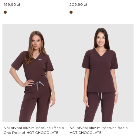
199,90
zł
209,90
zł
Női orvosi blúz műtősruhák Basic
Női orvosi blúz műtősruha Basic
One Pocket HOT CHOCOLATE
HOT CHOCOLATE