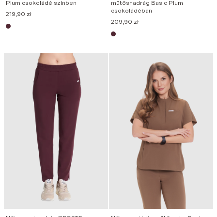
Plum csokoládé színben
műtősnadrág Basic Plum
csokoládéban
219,90
zł
209,90
zł