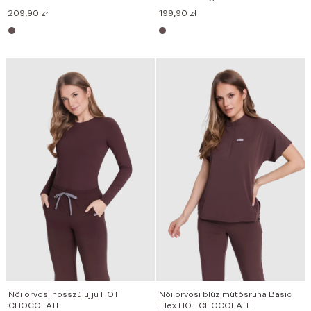
209,90
zł
199,90
zł
Női orvosi hosszú ujjú HOT
Női orvosi blúz műtősruha Basic
CHOCOLATE
Flex HOT CHOCOLATE