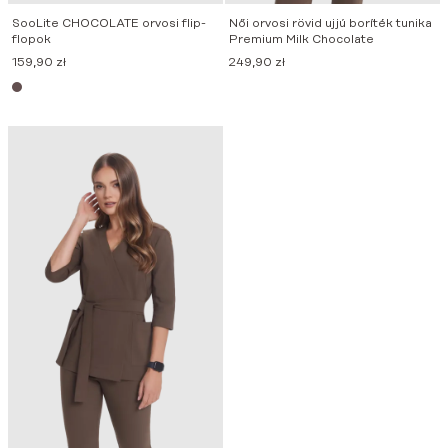
SooLite CHOCOLATE orvosi flip-
Női orvosi rövid ujjú boríték tunika
flopok
Premium Milk Chocolate
159,90
zł
249,90
zł