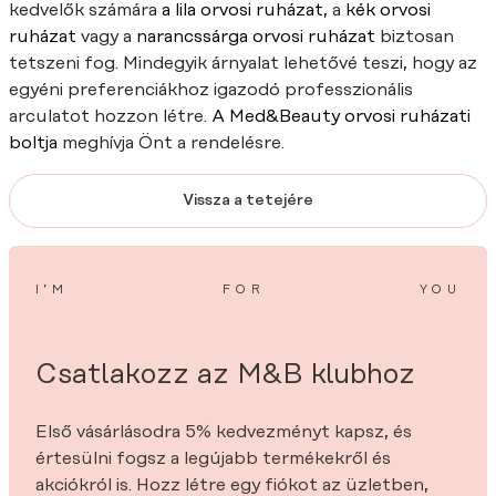
kedvelők számára
a lila orvosi ruházat
, a
kék orvosi
ruházat
vagy a
narancssárga orvosi ruházat
biztosan
tetszeni fog. Mindegyik árnyalat lehetővé teszi, hogy az
egyéni preferenciákhoz igazodó professzionális
arculatot hozzon létre.
A Med&Beauty orvosi ruházati
boltja
meghívja Önt a rendelésre.
Vissza a tetejére
I’M
FOR
YOU
Csatlakozz az M&B klubhoz
Első vásárlásodra 5% kedvezményt kapsz, és
értesülni fogsz a legújabb termékekről és
akciókról is. Hozz létre egy fiókot az üzletben,