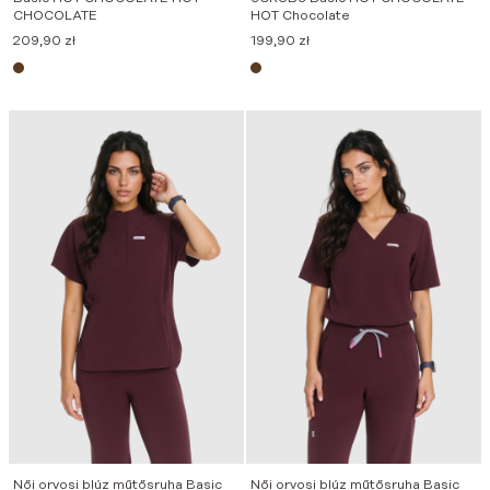
CHOCOLATE
HOT Chocolate
209,90
zł
199,90
zł
Női orvosi blúz műtősruha Basic
Női orvosi blúz műtősruha Basic