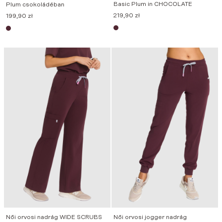
Basic Plum in CHOCOLATE
Plum csokoládéban
219,90
zł
199,90
zł
Női orvosi nadrág WIDE SCRUBS
Női orvosi jogger nadrág