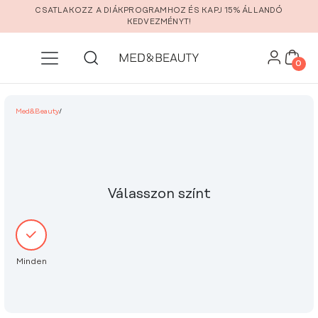
Ugrás a fő tartalomra
CSATLAKOZZ A DIÁKPROGRAMHOZ ÉS KAPJ 15% ÁLLANDÓ
KEDVEZMÉNYT!
0
Med&Beauty
/
Válasszon színt
Minden