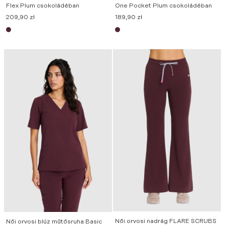
Flex Plum csokoládéban
One Pocket Plum csokoládéban
209,90
zł
189,90
zł
Női orvosi nadrág FLARE SCRUBS
Női orvosi blúz műtősruha Basic