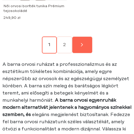
Női orvosi boríték tunika Prémium
tejcsokoládé
249,90
zł
2
1
A barna orvosi ruházat a professzionalizmus és az
esztétikum tökéletes kombinációja, amely egyre
népszerűbb az orvosok és az egészségügyi személyzet
körében. A barna szín meleg és barátságos légkört
teremt, ami elősegíti a betegek kényelmét és a
munkahelyi harmóniát.
A barna orvosi egyenruhák
modern alternatívát jelentenek a hagyományos színekkel
szemben, és
elegáns megjelenést biztosítanak. Fedezze
fel barna orvosi ruházatunk széles választékát, amely
ötvözi a funkcionalitást a modern dizájnnal. Válassza ki