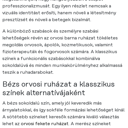
professzionalizmusát. Egy ilyen részlet nemcsak a
vizuális identitást erősíti, hanem növeli a létesítmény
presztízsét és növeli a betegek bizalmát.
A különböző szabások és személyre szabási
lehetőségek révén az orvosi barna ruházat tökéletes
megoldás orvosok, ápolók, kozmetikusok, valamint
fizioterapeuták és fogorvosok számára. A klasszikus
színek a funkcionális szabásokkal kombinálva
sokoldalúvá és minden munkakörülményhez alkalmassá
teszik a ruhadarabokat.
Bézs orvosi ruházat a klasszikus
színek alternatívájaként
A bézs sokoldalú szín, amely jól keveredik más
árnyalatokkal, és így sokféle formázási lehetőséget kínál.
A sötétebb színeket keresők számára kiváló választás
lehet az
orvosi fekete ruházat
. A merész színeket