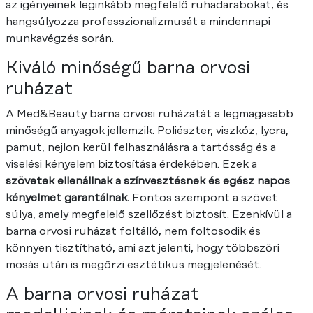
az igényeinek leginkább megfelelő ruhadarabokat, és
hangsúlyozza professzionalizmusát a mindennapi
munkavégzés során.
Kiváló minőségű barna orvosi
ruházat
A Med&Beauty barna orvosi ruházatát a legmagasabb
minőségű anyagok jellemzik. Poliészter, viszkóz, lycra,
pamut, nejlon kerül felhasználásra a tartósság és a
viselési kényelem biztosítása érdekében. Ezek a
szövetek ellenállnak a színvesztésnek és egész napos
kényelmet garantálnak.
Fontos szempont a szövet
súlya, amely megfelelő szellőzést biztosít. Ezenkívül a
barna orvosi ruházat foltálló, nem foltosodik és
könnyen tisztítható, ami azt jelenti, hogy többszöri
mosás után is megőrzi esztétikus megjelenését.
A barna orvosi ruházat