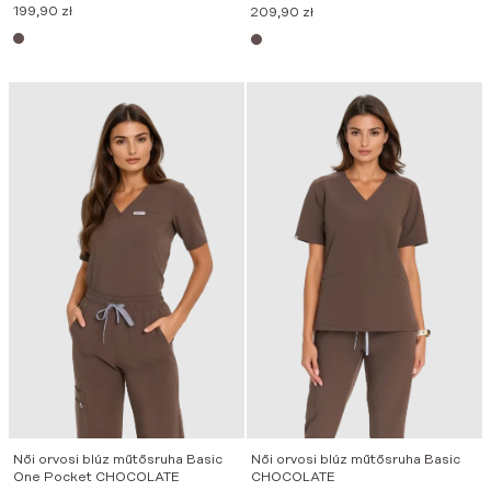
199,90
zł
209,90
zł
Női orvosi blúz műtősruha Basic
Női orvosi blúz műtősruha Basic
One Pocket CHOCOLATE
CHOCOLATE