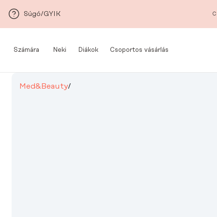
Ugrás a fő tartalomra
Súgó/GYIK
C
Számára
Neki
Diákok
Csoportos vásárlás
Med&Beauty
/