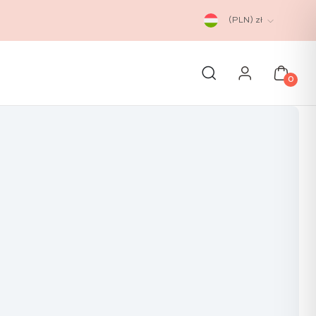
(PLN)
zł
0