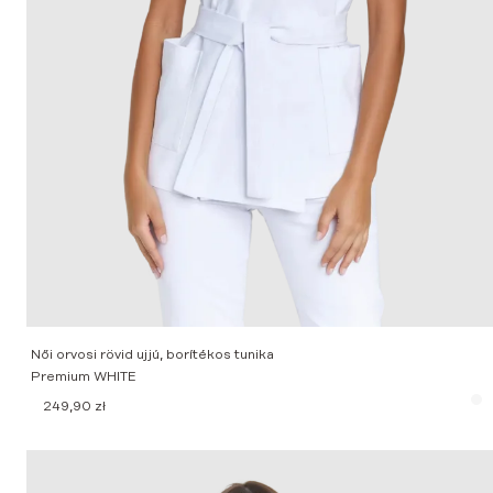
Női orvosi rövid ujjú, borítékos tunika
Premium WHITE
249,90
zł