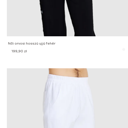
Női orvosi hosszú ujjú fehér
199,90
zł