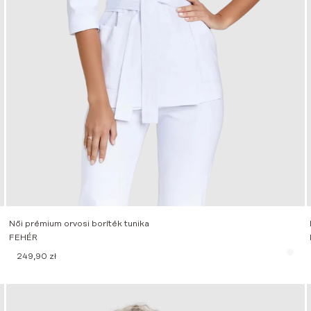
Női prémium orvosi boríték tunika
FEHÉR
249,90
zł