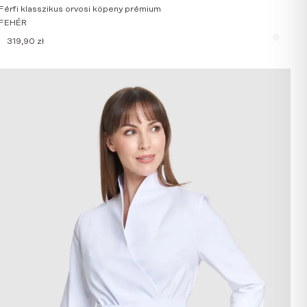
Férfi klasszikus orvosi köpeny prémium
FEHÉR
319,90
zł