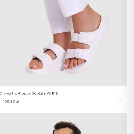
Orvosi flip-flopok SooLite WHITE
159,90
zł