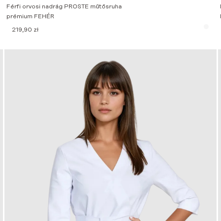
Férfi orvosi nadrág PROSTE műtősruha
prémium FEHÉR
219,90
zł