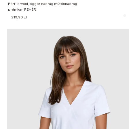
Férfi orvosi jogger nadrág műtősnadrág
prémium FEHÉR
219,90
zł