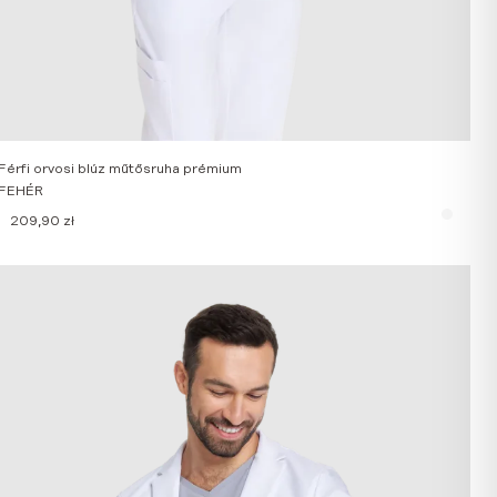
Férfi orvosi blúz műtősruha prémium
FEHÉR
209,90
zł