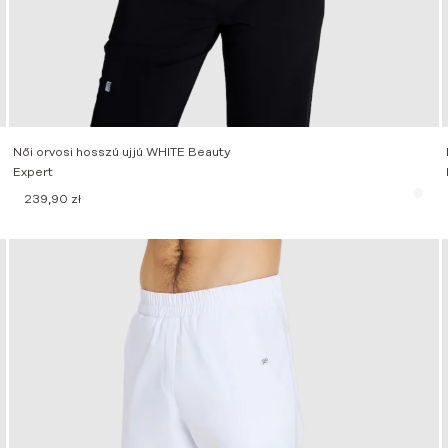
Női orvosi hosszú ujjú WHITE Beauty
Expert
239,90
zł