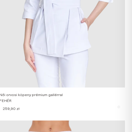
Női orvosi köpeny prémium gallérral
FEHÉR
259,90
zł