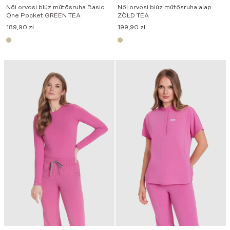
Női orvosi blúz műtősruha Basic
Női orvosi blúz műtősruha alap
One Pocket GREEN TEA
ZÖLD TEA
189,90
zł
199,90
zł