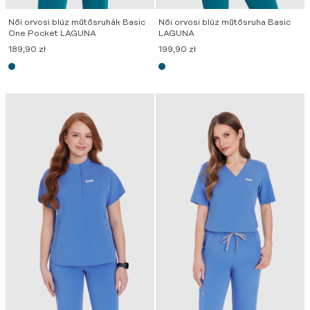
Női orvosi blúz műtősruhák Basic
Női orvosi blúz műtősruha Basic
One Pocket LAGUNA
LAGUNA
189,90
zł
199,90
zł