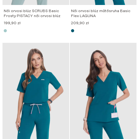
Női orvosi blúz SCRUBS Basic
Női orvosi blúz műtősruha Basic
Frosty PISTACY női orvosi blúz
Flex LAGUNA
199,90
zł
209,90
zł