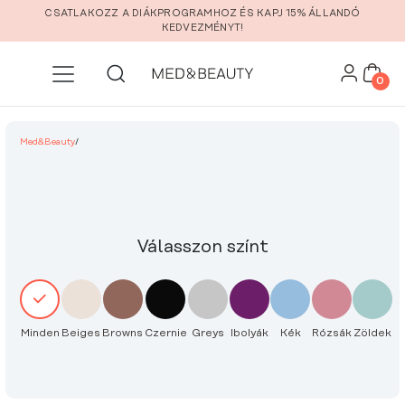
Ugrás a fő tartalomra
CSATLAKOZZ A DIÁKPROGRAMHOZ ÉS KAPJ 15% ÁLLANDÓ
KEDVEZMÉNYT!
0
Med&Beauty
/
Válasszon színt
Minden
Beiges
Browns
Czernie
Greys
Ibolyák
Kék
Rózsák
Zöldek