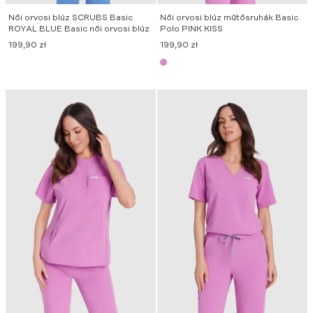
Női orvosi blúz SCRUBS Basic
Női orvosi blúz műtősruhák Basic
ROYAL BLUE Basic női orvosi blúz
Polo PINK KISS
199,90
zł
199,90
zł