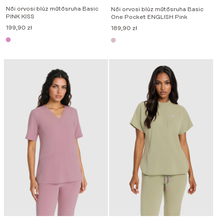
Női orvosi blúz műtősruha Basic
Női orvosi blúz műtősruha Basic
PINK KISS
One Pocket ENGLISH Pink
199,90
zł
189,90
zł