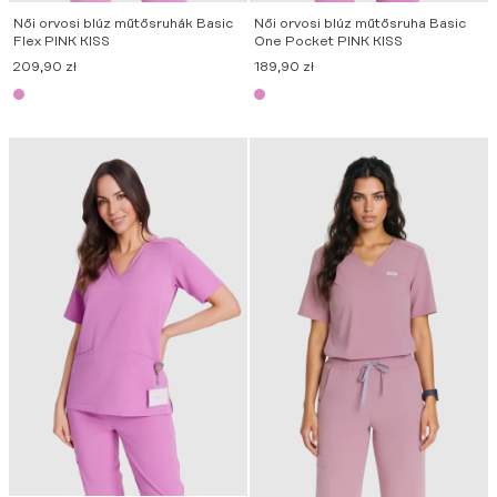
Női orvosi blúz műtősruhák Basic
Női orvosi blúz műtősruha Basic
Flex PINK KISS
One Pocket PINK KISS
209,90
zł
189,90
zł