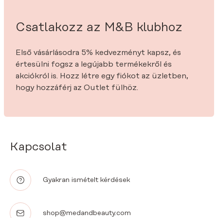
Csatlakozz az M&B klubhoz
Első vásárlásodra 5% kedvezményt kapsz, és
értesülni fogsz a legújabb termékekről és
akciókról is. Hozz létre egy fiókot az üzletben,
hogy hozzáférj az Outlet fülhöz.
Kapcsolat
Gyakran ismételt kérdések
shop@medandbeauty.com