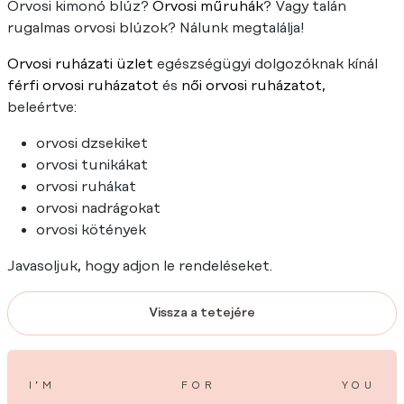
Orvosi kimonó blúz?
Orvosi műruhák
? Vagy talán
rugalmas orvosi blúzok? Nálunk megtalálja!
Orvosi ruházati üzlet
egészségügyi dolgozóknak kínál
férfi orvosi ruházatot
és
női orvosi ruházatot
,
beleértve:
orvosi dzsekiket
orvosi tunikákat
orvosi ruhákat
orvosi nadrágokat
orvosi kötények
Javasoljuk, hogy adjon le rendeléseket.
Vissza a tetejére
I’M
FOR
YOU