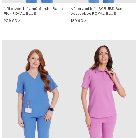
Női orvosi blúz műtősruha Basic
Női orvosi blúz SCRUBS Basic
Flex ROYAL BLUE
egyzsebes ROYAL BLUE
209,90
zł
189,90
zł