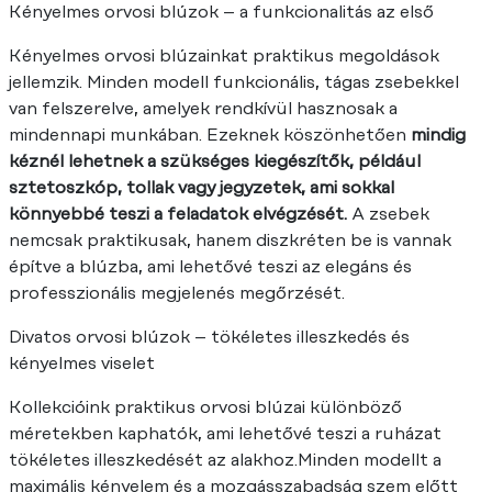
Kényelmes orvosi blúzok – a funkcionalitás az első
Kényelmes orvosi blúzainkat praktikus megoldások
jellemzik. Minden modell funkcionális, tágas zsebekkel
van felszerelve, amelyek rendkívül hasznosak a
mindennapi munkában. Ezeknek köszönhetően
mindig
kéznél lehetnek a szükséges kiegészítők, például
sztetoszkóp, tollak vagy jegyzetek, ami sokkal
könnyebbé teszi a feladatok elvégzését.
A zsebek
nemcsak praktikusak, hanem diszkréten be is vannak
építve a blúzba, ami lehetővé teszi az elegáns és
professzionális megjelenés megőrzését.
Divatos orvosi blúzok – tökéletes illeszkedés és
kényelmes viselet
Kollekcióink praktikus orvosi blúzai különböző
méretekben kaphatók, ami lehetővé teszi a ruházat
tökéletes illeszkedését az alakhoz.Minden modellt a
maximális kényelem és a mozgásszabadság szem előtt