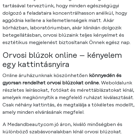
tartásával terveztünk, hogy minden egészségügyi
dolgozó a feladataira koncentrálhasson anélkül, hogy
aggódnia kellene a kellemetlenségek miatt. Akár
kórházban, laboratóriumban, akár klinikán dolgozik
betegellátásban, orvosi blúzaink teljes kényelmet és
esztétikus megjelenést biztosítanak Önnek egész nap.
Orvosi blúzok online – kényelem
egy kattintásnyira
Online áruházunknak köszönhetően
könnyedén és
gyorsan rendelhet orvosi blúzokat online.
Weboldalunk
részletes leírásokat, fotókat és mérettáblázatokat kínál,
amelyek megkönnyítik a megfelelő ruházat kiválasztását.
Csak néhány kattintás, és megtalálja a tökéletes modellt,
amely minden elvárásának megfelel.
A Medandbeauty.com jó áron, kiváló minőségben és
különböző szabásvonalakban kínál orvosi blúzokat.