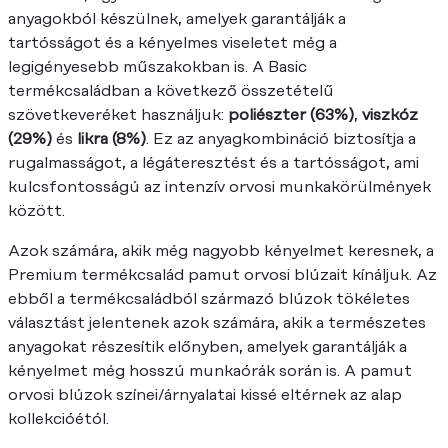
anyagokból készülnek, amelyek garantálják a
tartósságot és a kényelmes viseletet még a
legigényesebb műszakokban is. A Basic
termékcsaládban a következő összetételű
szövetkeveréket használjuk:
poliészter (63%)
,
viszkóz
(29%)
és
likra (8%)
. Ez az anyagkombináció biztosítja a
rugalmasságot, a légáteresztést és a tartósságot, ami
kulcsfontosságú az intenzív orvosi munkakörülmények
között.
Azok számára, akik még nagyobb kényelmet keresnek, a
Premium termékcsalád pamut orvosi blúzait kínáljuk. Az
ebből a termékcsaládból származó blúzok tökéletes
választást jelentenek azok számára, akik a természetes
anyagokat részesítik előnyben, amelyek garantálják a
kényelmet még hosszú munkaórák során is. A pamut
orvosi blúzok színei/árnyalatai kissé eltérnek az alap
kollekcióétól.