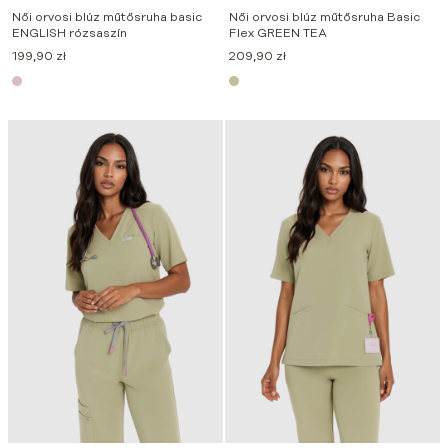
Női orvosi blúz műtősruha basic
Női orvosi blúz műtősruha Basic
ENGLISH rózsaszín
Flex GREEN TEA
199,90
zł
209,90
zł