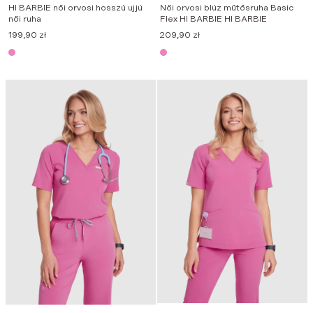
HI BARBIE női orvosi hosszú ujjú
Női orvosi blúz műtősruha Basic
női ruha
Flex HI BARBIE HI BARBIE
199,90
zł
209,90
zł