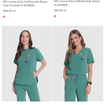
Női orvosi blúz műtősruhák Basic
Női orvosi blúz műtősruha Basic
HI BARBIE
One Pocket HI BARBIE
199,90
zł
189,90
zł