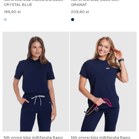
CRYSTAL BLUE
GRANAT
199,90
zł
209,90
zł
Női orvosi blúz műtősruha Basic
Női orvosi blúz műtősruha Basic