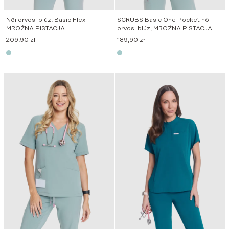
Női orvosi blúz, Basic Flex
SCRUBS Basic One Pocket női
MROŹNA PISTACJA
orvosi blúz, MROŹNA PISTACJA
209,90
zł
189,90
zł