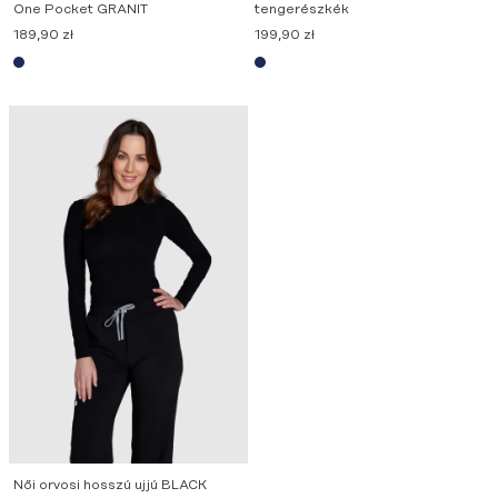
One Pocket GRANIT
tengerészkék
189,90
zł
199,90
zł
Női orvosi hosszú ujjú BLACK