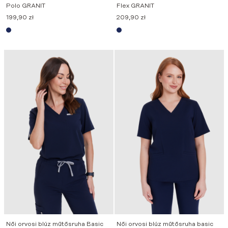
Polo GRANIT
Flex GRANIT
199,90
zł
209,90
zł
Női orvosi blúz műtősruha Basic
Női orvosi blúz műtősruha basic