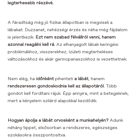
legterhesebb részévé.
A fáradtság még jó fizikai állapotban is megviseli a
lábakat. Duzzanat, nehézségi érzés és néha még fájdalom
is jelentkezik.
Ezt nem szabad félvállról venni, hanem
azonnal reagálni kell rá.
Az elhanyagolt lábak keringési
problémákhoz, visszerekhez, ízületi megterheléses
változásokhoz és akár gerincpanaszokhoz is vezethetnek.
Nem elég, ha
időnként
pihenteti
a lábát
, hanem
rendszeresen gondoskodnia kell az állapotáról.
Több
gondot kell fordítani rájuk. Épp annyira, mint a betegeknek,
mert a kényelem szilárd alapokkal kezdődik.
Hogyan ápolja a lábát orvosként a munkahelyén?
Adunk
néhány tippet, elsősorban a rendszeres, egészséges
szokásokra összpontosítva.