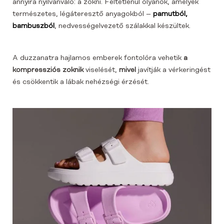
annyira nyilvánvaló: a zokni. Feltétlenül olyanok, amelyek
természetes, légáteresztő anyagokból –
pamutból,
bambuszból
, nedvességelvezető szálakkal készültek.
A duzzanatra hajlamos emberek fontolóra vehetik
a
kompressziós zoknik
viselését,
mivel
javítják a vérkeringést
és csökkentik a lábak nehézségi érzését.