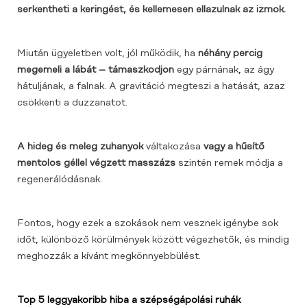
serkentheti a keringést, és kellemesen ellazulnak az izmok.
Miután ügyeletben volt, jól működik, ha
néhány percig
megemeli a lábát – támaszkodjon
egy párnának, az ágy
hátuljának, a falnak. A gravitáció megteszi a hatását, azaz
csökkenti a duzzanatot.
A hideg és meleg zuhanyok
váltakozása
vagy a hűsítő
mentolos géllel végzett masszázs
szintén remek módja a
regenerálódásnak.
Fontos, hogy ezek a szokások nem vesznek igénybe sok
időt, különböző körülmények között végezhetők, és mindig
meghozzák a kívánt megkönnyebbülést.
Top 5 leggyakoribb hiba a szépségápolási ruhák