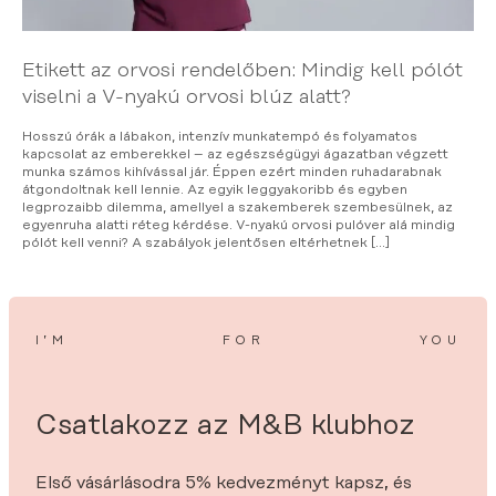
Etikett az orvosi rendelőben: Mindig kell pólót
viselni a V-nyakú orvosi blúz alatt?
Hosszú órák a lábakon, intenzív munkatempó és folyamatos
kapcsolat az emberekkel – az egészségügyi ágazatban végzett
munka számos kihívással jár. Éppen ezért minden ruhadarabnak
átgondoltnak kell lennie. Az egyik leggyakoribb és egyben
legprozaibb dilemma, amellyel a szakemberek szembesülnek, az
egyenruha alatti réteg kérdése. V-nyakú orvosi pulóver alá mindig
pólót kell venni? A szabályok jelentősen eltérhetnek […]
I’M
FOR
YOU
Csatlakozz az M&B klubhoz
Első vásárlásodra 5% kedvezményt kapsz, és