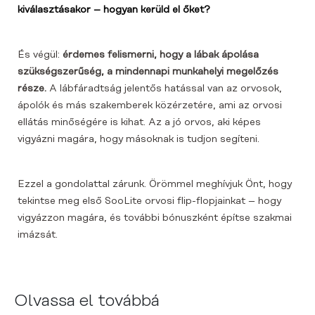
kiválasztásakor – hogyan kerüld el őket?
És végül:
érdemes felismerni, hogy a lábak ápolása
szükségszerűség, a mindennapi munkahelyi megelőzés
része.
A lábfáradtság jelentős hatással van az orvosok,
ápolók és más szakemberek közérzetére, ami az orvosi
ellátás minőségére is kihat. Az a jó orvos, aki képes
vigyázni magára, hogy másoknak is tudjon segíteni.
Ezzel a gondolattal zárunk. Örömmel meghívjuk Önt, hogy
tekintse meg első SooLite orvosi flip-flopjainkat – hogy
vigyázzon magára, és további bónuszként építse szakmai
imázsát.
Olvassa el továbbá