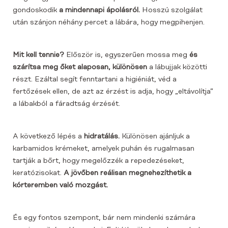
gondoskodik
a mindennapi ápolásról.
Hosszú szolgálat
után szánjon néhány percet a lábára, hogy megpihenjen.
Mit kell tennie?
Először is, egyszerűen mossa meg
és
szárítsa meg őket alaposan, különösen
a lábujjak közötti
részt. Ezáltal segít fenntartani a higiéniát, véd a
fertőzések ellen, de azt az érzést is adja, hogy „eltávolítja”
a lábakból a fáradtság érzését.
A következő lépés a
hidratálás.
Különösen ajánljuk a
karbamidos krémeket, amelyek puhán és rugalmasan
tartják a bőrt, hogy megelőzzék a repedezéseket,
keratózisokat.
A jövőben reálisan megnehezíthetik a
kórteremben való mozgást.
És egy fontos szempont, bár nem mindenki számára