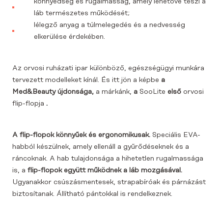
könnyedség és rugalmasság, amely lehetővé teszi a
láb természetes működését;
lélegző anyag a túlmelegedés és a nedvesség
elkerülése érdekében.
Az orvosi ruházati ipar különböző, egészségügyi munkára
tervezett modelleket kínál. És itt jön a képbe
a
Med&Beauty újdonsága,
a márkánk,
a
SooLite
első
orvosi
flip-flopja
.
A flip-flopok könnyűek és ergonomikusak.
Speciális EVA-
habból készülnek, amely ellenáll a gyűrődéseknek és a
ráncoknak. A hab tulajdonsága a hihetetlen rugalmassága
is, a
flip-flopok együtt működnek a láb mozgásával.
Ugyanakkor csúszásmentesek, strapabíróak és párnázást
biztosítanak. Állítható pántokkal is rendelkeznek.