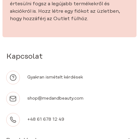
értesülni fogsz a legújabb termékekről és
akciókról is. Hozz létre egy fiókot az üzletben,
hogy hozzáférj az Outlet fülhöz.
Kapcsolat
Gyakran ismételt kérdések
shop@medandbeauty.com
+48 61 678 12 49