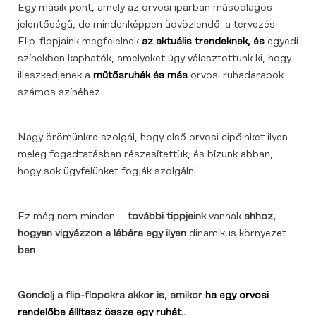
Egy másik pont, amely az orvosi iparban másodlagos
jelentőségű, de mindenképpen üdvözlendő: a tervezés.
Flip-flopjaink megfelelnek
az aktuális trendeknek, és
egyedi
színekben kaphatók, amelyeket úgy választottunk ki, hogy
illeszkedjenek a
műtősruhák és más
orvosi ruhadarabok
számos színéhez.
Nagy örömünkre szolgál, hogy első orvosi cipőinket ilyen
meleg fogadtatásban részesítettük, és bízunk abban,
hogy sok ügyfelünket fogják szolgálni.
Ez még nem minden –
további tippjeink
vannak
ahhoz,
hogyan vigyázzon a lábára egy ilyen
dinamikus környezet
ben
.
Gondolj a flip-flopokra akkor is, amikor
ha egy orvosi
rendelőbe állítasz össze egy ruhát.
.