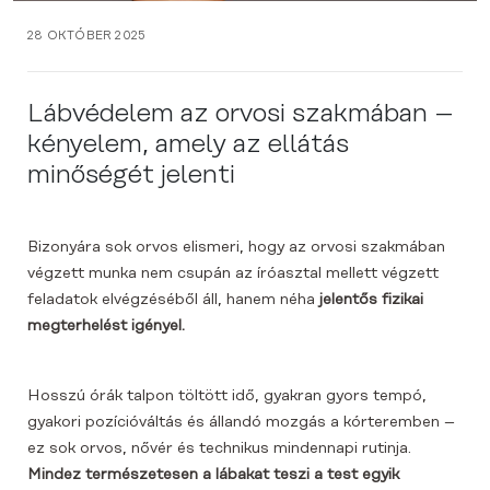
28 OKTÓBER 2025
Lábvédelem az orvosi szakmában –
kényelem, amely az ellátás
minőségét jelenti
Bizonyára sok orvos elismeri, hogy az orvosi szakmában
végzett munka nem csupán az íróasztal mellett végzett
feladatok elvégzéséből áll, hanem néha
jelentős fizikai
megterhelést igényel.
Hosszú órák talpon töltött idő, gyakran gyors tempó,
gyakori pozícióváltás és állandó mozgás a kórteremben –
ez sok orvos, nővér és technikus mindennapi rutinja.
Mindez természetesen a lábakat teszi a test egyik