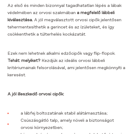
Az első és minden bizonnyal tagadhatatlan lépés a lábak
védelmében az orvosi szakmában
a megfelelő lábbeli
kiválasztása.
A jól megválasztott orvosi cipők jelentősen
tehermentesíthetik a gerincet és az ízületeket, és így
csökkenthetik a túlterhelés kockázatát.
Ezek nem lehetnek alkalmi edzőcipők vagy flip-flopok.
Tehát: melyiket?
Kezdjük az ideális orvosi lábbeli
kritériumainak felsorolásával, ami jelentősen megkönnyíti a
keresést.
A jól illeszkedő orvosi cipők:
a lábfej boltozatának stabil alátámasztása;
Csúszásgátló talp, amely növeli a biztonságot
orvosi környezetben;