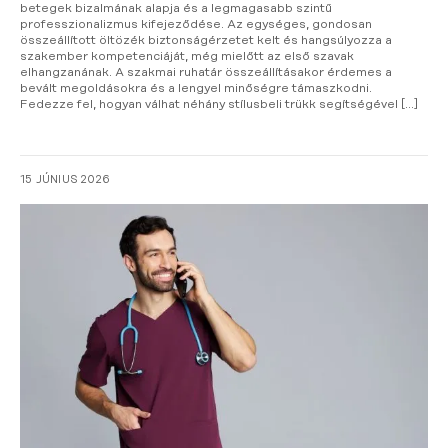
betegek bizalmának alapja és a legmagasabb szintű
professzionalizmus kifejeződése. Az egységes, gondosan
összeállított öltözék biztonságérzetet kelt és hangsúlyozza a
szakember kompetenciáját, még mielőtt az első szavak
elhangzanának. A szakmai ruhatár összeállításakor érdemes a
bevált megoldásokra és a lengyel minőségre támaszkodni.
Fedezze fel, hogyan válhat néhány stílusbeli trükk segítségével […]
15 JÚNIUS 2026