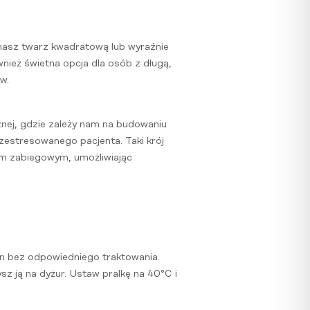
i masz twarz kwadratową lub wyraźnie
nież świetna opcja dla osób z długą,
w.
znej, gdzie zależy nam na budowaniu
a zestresowanego pacjenta. Taki krój
łem zabiegowym, umożliwiając
on bez odpowiedniego traktowania.
sz ją na dyżur. Ustaw pralkę na 40°C i