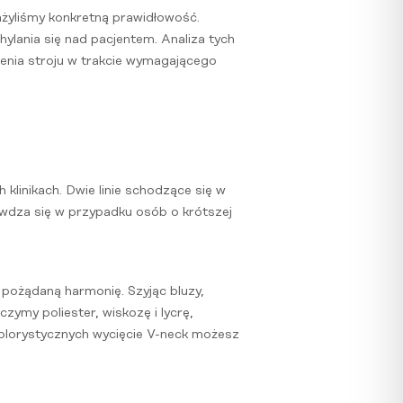
żyliśmy konkretną prawidłowość.
ylania się nad pacjentem. Analiza tych
żenia stroju w trakcie wymagającego
klinikach. Dwie linie schodzące się w
rawdza się w przypadku osób o krótszej
c pożądaną harmonię. Szyjąc bluzy,
zymy poliester, wiskozę i lycrę,
 kolorystycznych wycięcie V-neck możesz