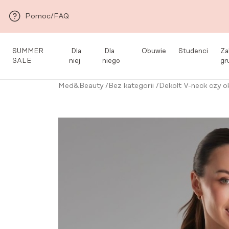
Przejdź do głównej zawartości
Pomoc/FAQ
SUMMER
Dla
Dla
Obuwie
Studenci
Za
SALE
niej
niego
gr
Med&Beauty
/
Bez kategorii
/
Dekolt V-neck czy o