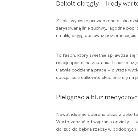
Dekolt okrągły – kiedy wart
Z kolei wycięcie prowadzone blisko szy
zarysowaną linię żuchwy, łagodne popr
smukłą szyją, ponieważ poziome cięcie 
To fason, który świetnie sprawdza się
relacji opartej na zaufaniu. Lekarze cz
ułatwia codzienną pracę – płytsze wyci
specjaliście całkowite skupienie się na
Pielęgnacja bluz medycznyc
Nawet idealnie dobrana bluza z dekolte
Warto zacząć od wyprania odzieży – czy
dorzuć do bębna rzeczy w podobnych ko