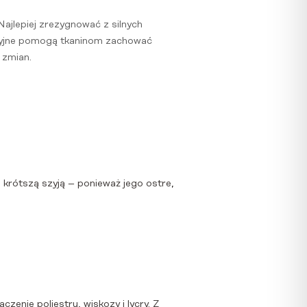
Najlepiej zrezygnować z silnych
acyjne pomogą tkaninom zachować
 zmian.
i krótszą szyją – ponieważ jego ostre,
zenie poliestru, wiskozy i lycry. Z