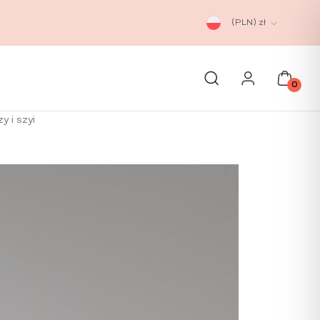
(PLN)
zł
0
y i szyi