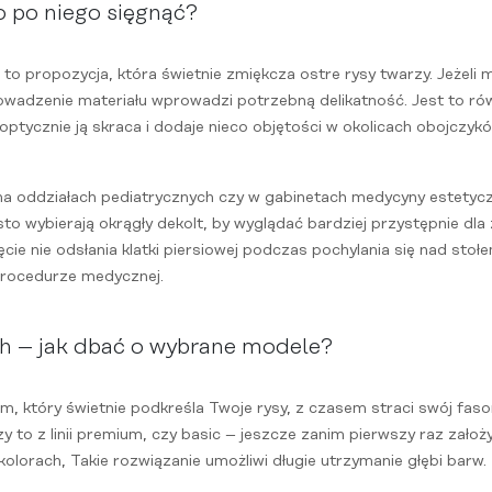
o po niego sięgnąć?
i to propozycja, która świetnie zmiękcza ostre rysy twarzy. Jeżel
owadzenie materiału wprowadzi potrzebną delikatność. Jest to rów
optycznie ją skraca i dodaje nieco objętości w okolicach obojczykó
 na oddziałach pediatrycznych czy w gabinetach medycyny estetyc
ęsto wybierają okrągły dekolt, by wyglądać bardziej przystępnie dl
ęcie nie odsłania klatki piersiowej podczas pochylania się nad sto
 procedurze medycznej.
h – jak dbać o wybrane modele?
m, który świetnie podkreśla Twoje rysy, z czasem straci swój fas
 to z linii premium, czy basic – jeszcze zanim pierwszy raz założy
lorach, Takie rozwiązanie umożliwi długie utrzymanie głębi barw.