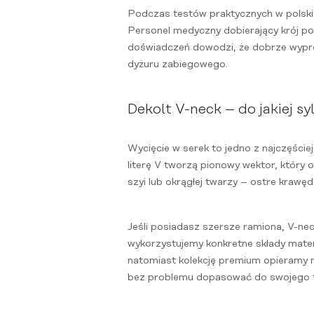
Podczas testów praktycznych w polski
Personel medyczny dobierający krój pod
doświadczeń dowodzi, że dobrze wyprof
dyżuru zabiegowego.
Dekolt V-neck – do jakiej sy
Wycięcie w serek to jedno z najczęście
literę V tworzą pionowy wektor, który 
szyi lub okrągłej twarzy – ostre krawę
Jeśli posiadasz szersze ramiona, V-nec
wykorzystujemy konkretne składy materi
natomiast kolekcję premium opieramy na
bez problemu dopasować do swojego t