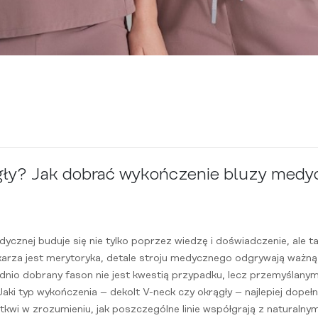
gły? Jak dobrać wykończenie bluzy medyc
dycznej buduje się nie tylko poprzez wiedzę i doświadczenie, ale
karza jest merytoryka, detale stroju medycznego odgrywają ważną 
dnio dobrany fason nie jest kwestią przypadku, lecz przemyślany
aki typ wykończenia – dekolt V-neck czy okrągły – najlepiej dopełn
wi w zrozumieniu, jak poszczególne linie współgrają z naturalnymi