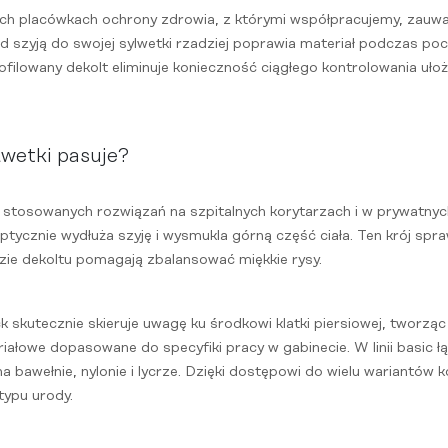
ch placówkach ochrony zdrowia, z którymi współpracujemy, zauwa
 szyją do swojej sylwetki rzadziej poprawia materiał podczas poch
ilowany dekolt eliminuje konieczność ciągłego kontrolowania uło
lwetki pasuje?
j stosowanych rozwiązań na szpitalnych korytarzach i w prywatnych 
optycznie wydłuża szyję i wysmukla górną część ciała. Ten krój sp
dzie dekoltu pomagają zbalansować miękkie rysy.
k skutecznie skieruje uwagę ku środkowi klatki piersiowej, tworzą
ałowe dopasowane do specyfiki pracy w gabinecie. W linii basic łąc
 bawełnie, nylonie i lycrze. Dzięki dostępowi do wielu wariantów
ypu urody.