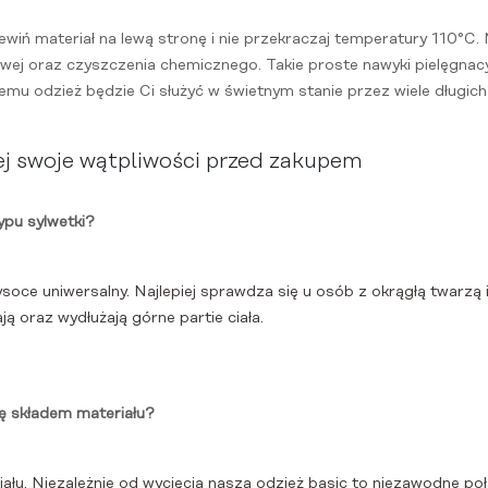
wiń materiał na lewą stronę i nie przekraczaj temperatury 110°C. 
owej oraz czyszczenia chemicznego. Takie proste nawyki pielęgn
temu odzież będzie Ci służyć w świetnym stanie przez wiele długich
ej swoje wątpliwości przed zakupem
ypu sylwetki?
wysoce uniwersalny. Najlepiej sprawdza się u osób z okrągłą twarzą 
ą oraz wydłużają górne partie ciała.
ię składem materiału?
ału. Niezależnie od wycięcia nasza odzież basic to niezawodne połąc